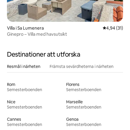
Villa i Sa Lumenera
4,94 av 5 i g
4,94 (31)
Ginepro – Villa med havsutsikt
Destinationer att utforska
Resmål i närheten
Främsta sevärdheterna i närheten
Rom
Florens
Semesterboenden
Semesterboenden
Nice
Marseille
Semesterboenden
Semesterboenden
Cannes
Genoa
Semesterboenden
Semesterboenden