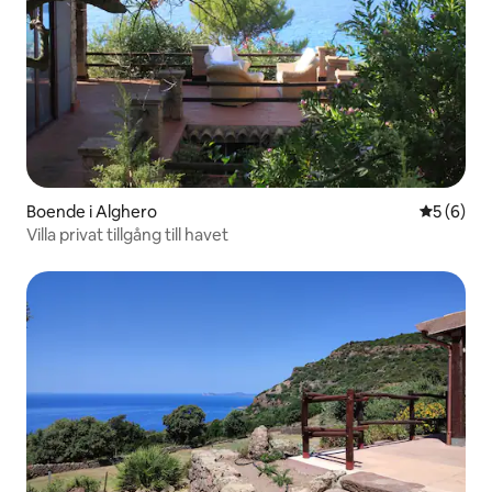
Boende i Alghero
5 av 5 i 
5 (6)
Villa privat tillgång till havet