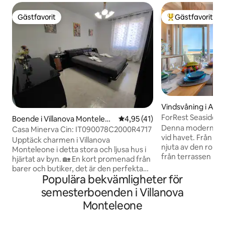
Gästfavorit
Gästfavorit
Gästfavorit
Populär gästfavor
Vindsvåning i Alg
ForRest Seaside Lo
Boende i Villanova Monteleon
4,95 av 5 i genomsnittligt be
4,95 (41)
Denna moderna läg
e
Casa Minerva Cin: IT090078C2000R4717
vid havet. Från v
​Upptäck charmen i Villanova
njuta av den roma
Monteleone i detta stora och ljusa hus i
från terrassen med
hjärtat av byn. 🏡 En kort promenad från
Sovrummet har en
barer och butiker, det är den perfekta
ljudisolerat fönste
Populära bekvämligheter för
tillflyktsorten mellan avkoppling och
avkopplande vistel
äventyr. 🌿 Njut av den stora trädgården
semesterboenden i Villanova
köket är idealiskt
med solarium, parasoll och privat
Monteleone
är ett utmärkt stä
terrass. ☀️ Bara 17 km från Spiaggia della
stan erbjuder cha
Speranza och 23 km från magiska
historiska monume