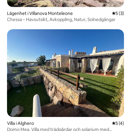
Lägenhet i Villanova Monteleone
5 av 5 i 
5 (3)
Chessa – Havsutsikt, Avkoppling, Natur, Solnedgångar
Villa i Alghero
5 av 5 i 
5 (4)
Domo Mea, Villa med trädgårdar och solarium med