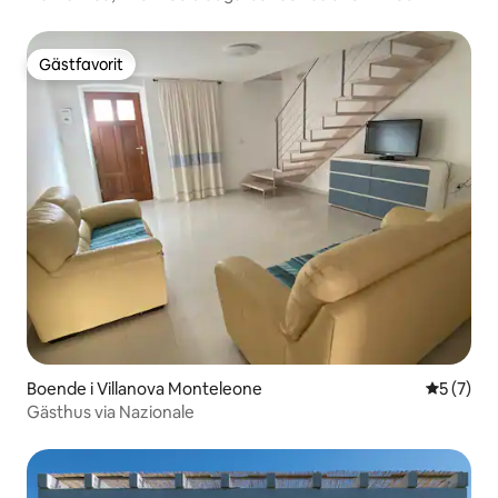
havsutsikt
Gästfavorit
Gästfavorit
Boende i Villanova Monteleone
5 av 5 i 
5 (7)
Gästhus via Nazionale