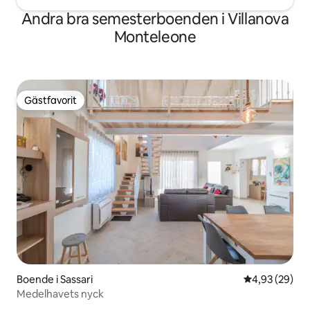
Andra bra semesterboenden i Villanova
Monteleone
Gästfavorit
Gästfavorit
Boende i Sassari
4,93 av 5 i g
4,93 (29)
Medelhavets nyck