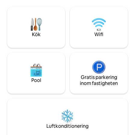
Alghero. Vi erbjuder all komfort: Wi-Fi,
Hamnen och strän
TV, kök med ugn, tvättmaskin och
minuters promenad
sängkläder ingår. 🌊 Upplev det
ligger 10 km bort.
autentiska Sardinien. Din perfekta
semester mellan havet och traditionen
väntar! ✨
Kök
Wifi
Gratis parkering
Pool
inom fastigheten
Luftkonditionering