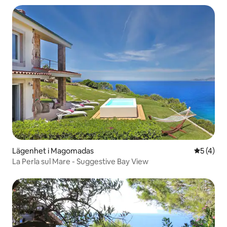
Lägenhet i Magomadas
5 av 5 i 
5 (4)
La Perla sul Mare - Suggestive Bay View