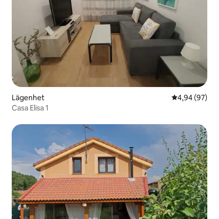
Lägenhet
4,94 av 5 i g
4,94 (97)
Casa Elisa 1