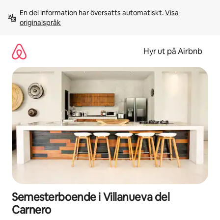
Hoppa
En del information har översatts automatiskt. 
Visa 
till
originalspråk
innehåll
Hyr ut på Airbnb
Semesterboende i Villanueva del
Carnero