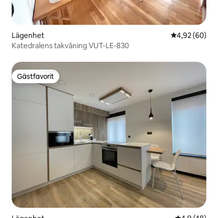
Lägenhet
4,92 av 5 i g
4,92 (60)
Katedralens takvåning VUT-LE-830
Gästfavorit
Gästfavorit