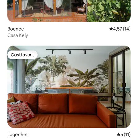
Boende
4,57 av 5 i g
4,57 (14)
Casa Kely
Gästfavorit
Gästfavorit
Lägenhet
5 av 5 i 
5 (11)