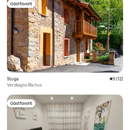
Gästfavorit
Gästfavorit
Stuga
5 av 5 i g
5 (12)
Verdiagos lilla hus
Gästfavorit
Gästfavorit