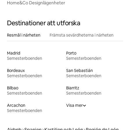
Home&Co Designlägenheter
Destinationer att utforska
Resmål i närheten
Främsta sevärdheterna i närheten
Madrid
Porto
Semesterboenden
Semesterboenden
Bordeaux
San Sebastián
Semesterboenden
Semesterboenden
Bilbao
Biarritz
Semesterboenden
Semesterboenden
Arcachon
Visa mer
Semesterboenden
Airbnb
Spanien
Kastilien och León
Región de León