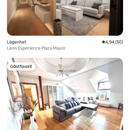
Lägenhet
4,94 av 5 i g
4,94 (50)
Leon Experience Plaza Mayor
Gästfavorit
Gästfavorit