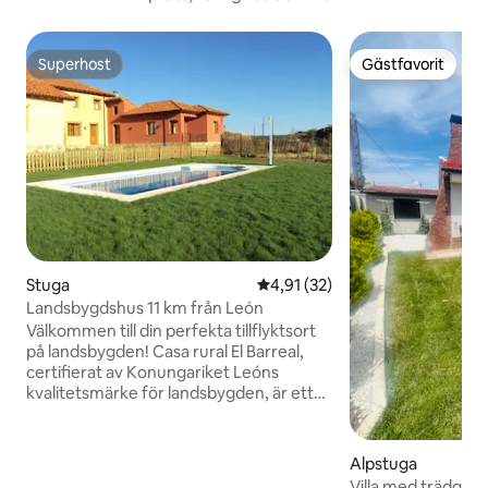
Superhost
Gästfavorit
Superhost
Gästfavorit
Stuga
4,91 av 5 i genomsnittligt be
4,91 (32)
Landsbygdshus 11 km från León
Välkommen till din perfekta tillflyktsort
på landsbygden! Casa rural El Barreal,
certifierat av Konungariket Leóns
kvalitetsmärke för landsbygden, är ett
ekologiskt byggt boende som erbjuder
välbefinnande och harmoni med
naturen. Registrering: TR-LE-498 Bara 11
Alpstuga
km från León, med trädgård, pool på
Villa med trädgård