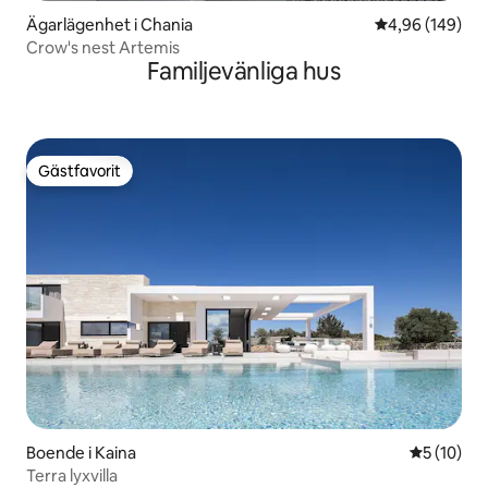
Ägarlägenhet i Chania
4,96 av 5 i ge
4,96 (149)
Crow's nest Artemis
Familjevänliga hus
Gästfavorit
Gästfavorit
Boende i Kaina
5 av 5 i g
5 (10)
Terra lyxvilla