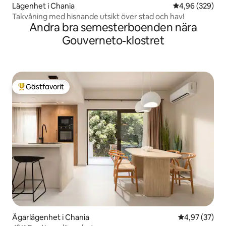
Lägenhet i Chania
4,96 av 5 i ge
4,96 (329)
Takvåning med hisnande utsikt över stad och hav!
Andra bra semesterboenden nära
Gouverneto-klostret
Gästfavorit
Populär gästfavorit
Ägarlägenhet i Chania
4,97 av 5 i g
4,97 (37)