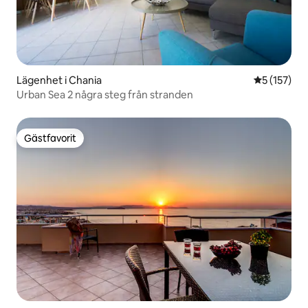
Lägenhet i Chania
5 av 5 i ge
5 (157)
Urban Sea 2 några steg från stranden
Gästfavorit
Gästfavorit