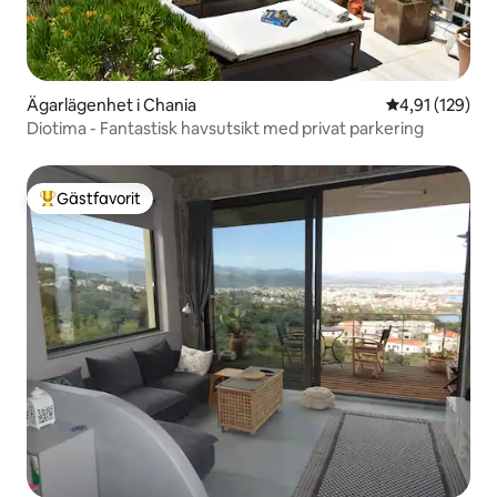
Ägarlägenhet i Chania
4,91 av 5 i ge
4,91 (129)
Diotima - Fantastisk havsutsikt med privat parkering
Gästfavorit
Populär gästfavorit