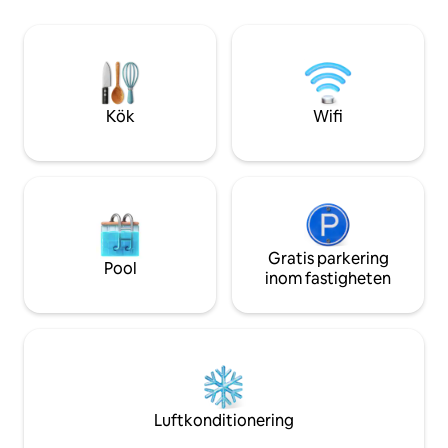
Atmosfären är magiskt idyllisk:
charmiga byar, st
spetsstränderna, guldstranden och den
historiska staden C
klara blå himlen kommer att ta andan ur
fridfull, solkysst
dig Området är rikt på restauranger,
erbjuder en tidlös k
traditionella tavernor och barer. Gratis
aldrig kommer at
WIFI och parkering!
Kök
Wifi
Gratis parkering
Pool
inom fastigheten
Luftkonditionering