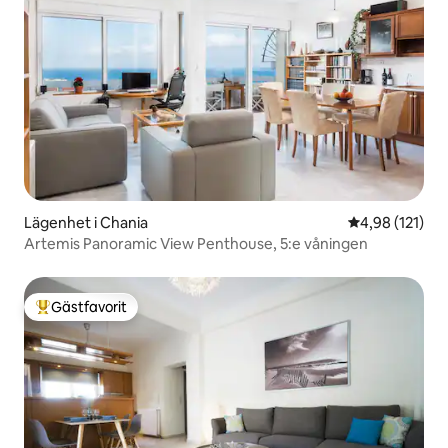
Lägenhet i Chania
4,98 av 5 i ge
4,98 (121)
Artemis Panoramic View Penthouse, 5:e våningen
Gästfavorit
Populär gästfavorit