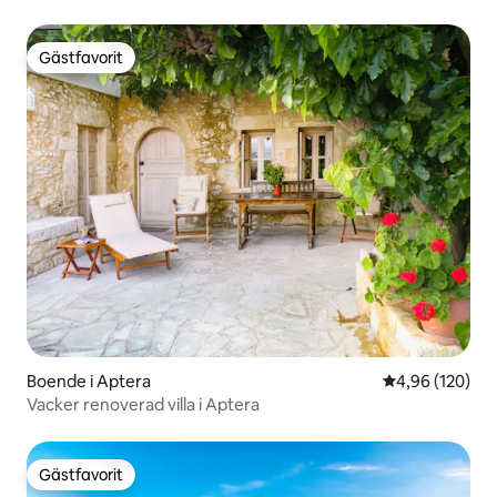
Gästfavorit
Gästfavorit
Boende i Aptera
4,96 av 5 i ge
4,96 (120)
Vacker renoverad villa i Aptera
Gästfavorit
Gästfavorit