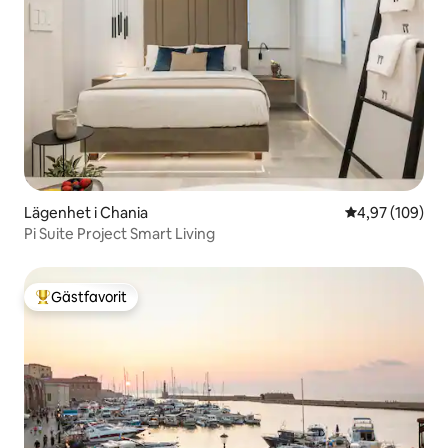
Lägenhet i Chania
4,97 av 5 i ge
4,97 (109)
Pi Suite Project Smart Living
Gästfavorit
Populär gästfavorit