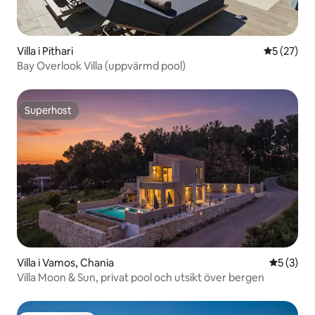
Villa i Pithari
5 av 5 i g
5 (27)
Bay Overlook Villa (uppvärmd pool)
Superhost
Superhost
Villa i Vamos, Chania
5 av 5 i 
5 (3)
Villa Moon & Sun, privat pool och utsikt över bergen