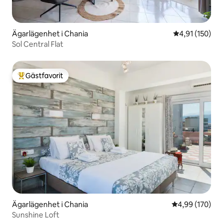
Ägarlägenhet i Chania
4,91 av 5 i ge
4,91 (150)
Sol Central Flat
Gästfavorit
Populär gästfavorit
Ägarlägenhet i Chania
4,99 av 5 i ge
4,99 (170)
Sunshine Loft