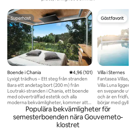
Superhost
Gästfavorit
Superhost
Gästfavorit
Boende i Chania
4,96 av 5 i genomsnittligt bet
4,96 (101)
Villa i Sternes
Lyxigt trädhus – Ett steg från stranden
Fantasea Villas, vil
Bara ett andetag bort (200 m) från
Villa Luna ligger 
Loutraki-stranden i Chania, ett boende
en svepande utsik
med oöverträffad estetik och alla
och är en fridfull 
moderna bekvämligheter, kommer att
börjar med gyllene
Populära bekvämligheter för
tillfredsställa även den mest krävande
medan kvällarna bj
smaken. Ett arkitektoniskt smakfullt
av under stjärnfy
semesterboenden nära Gouverneto-
utrymme, bland en grönskande miljö är
som kastar sitt mj
klostret
redo att välkomna dig och erbjuda dig
landskapet. Även 
oförglömliga stunder av avkoppling.
avskilt är det bara