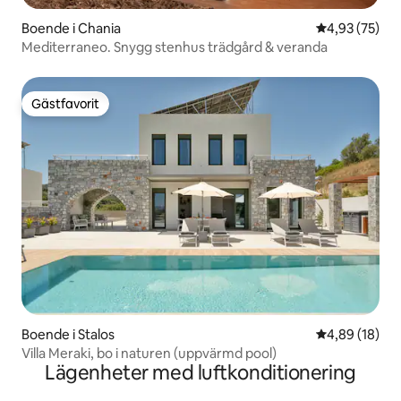
Boende i Chania
4,93 av 5 i g
4,93 (75)
Mediterraneo. Snygg stenhus trädgård & veranda
Gästfavorit
Gästfavorit
Boende i Stalos
4,89 av 5 i g
4,89 (18)
Villa Meraki, bo i naturen (uppvärmd pool)
Lägenheter med luftkonditionering