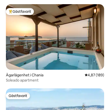
Gästfavorit
Populär gästfavorit
Ägarlägenhet i Chania
4,87 av 5 i ge
4,87 (189)
Soleado apartment
Gästfavorit
Gästfavorit