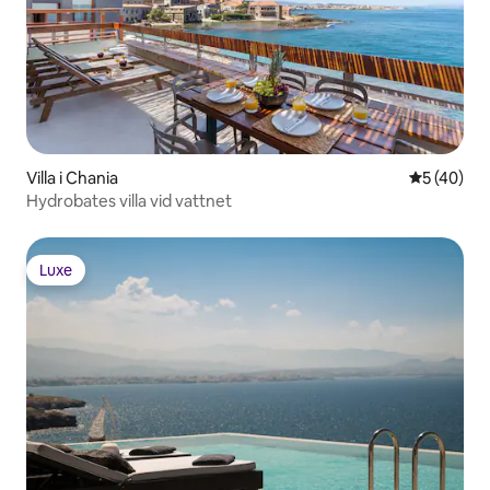
Villa i Chania
5 av 5 i g
5 (40)
Hydrobates villa vid vattnet
Luxe
Luxe