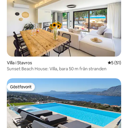
Villa i Stavros
5 av 5 i g
5 (51)
Sunset Beach House: Villa, bara 50 m från stranden
Gästfavorit
Gästfavorit