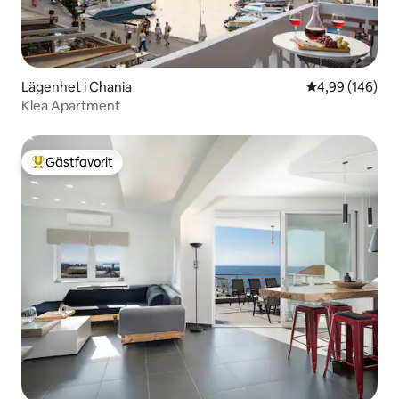
Lägenhet i Chania
4,99 av 5 i ge
4,99 (146)
Klea Apartment
Gästfavorit
Populär gästfavorit