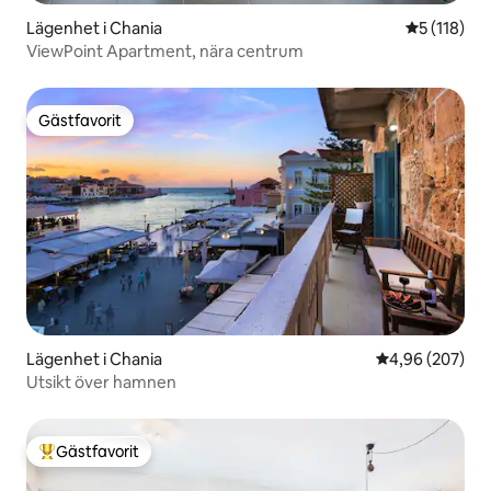
Lägenhet i Chania
5 av 5 i ge
5 (118)
ViewPoint Apartment, nära centrum
Gästfavorit
Gästfavorit
Lägenhet i Chania
4,96 av 5 i ge
4,96 (207)
Utsikt över hamnen
Gästfavorit
Populär gästfavorit