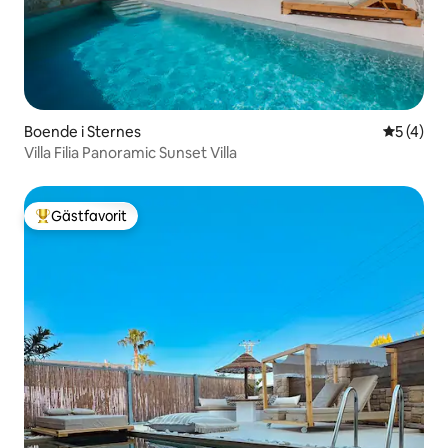
Boende i Sternes
5 av 5 i 
5 (4)
Villa Filia Panoramic Sunset Villa
Gästfavorit
Populär gästfavorit