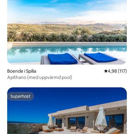
Boende i Spilia
4,98 av 5 i ge
4,98 (117)
Apithano (med uppvärmd pool)
Superhost
Superhost