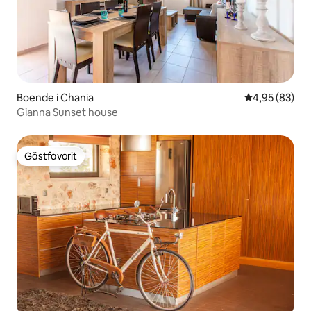
Boende i Chania
4,95 av 5 i g
4,95 (83)
Gianna Sunset house
Gästfavorit
Gästfavorit