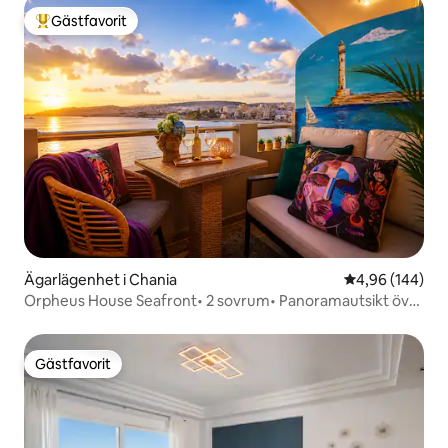
Gästfavorit
Populär gästfavorit
Ägarlägenhet i Chania
4,96 av 5 i ge
4,96 (144)
Orpheus House Seafront• 2 sovrum• Panoramautsikt över
havet
Gästfavorit
Gästfavorit