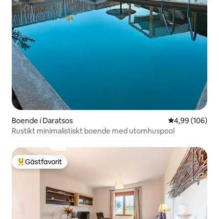
Boende i Daratsos
4,99 av 5 i ge
4,99 (106)
Rustikt minimalistiskt boende med utomhuspool
Gästfavorit
Populär gästfavorit