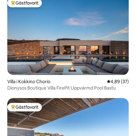
Gästfavorit
Populär gästfavorit
Villa i Kokkino Chorio
4,89 av 5 i g
4,89 (37)
Dionysos Boutique Villa FirePit Uppvärmd Pool Bastu
Gästfavorit
Populär gästfavorit