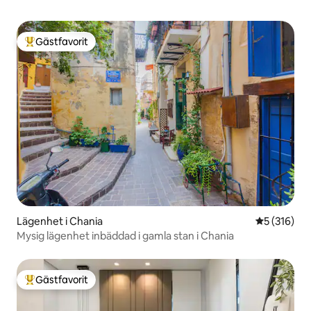
Gästfavorit
Populär gästfavorit
Lägenhet i Chania
5 av 5 i ge
5 (316)
Mysig lägenhet inbäddad i gamla stan i Chania
Gästfavorit
Populär gästfavorit