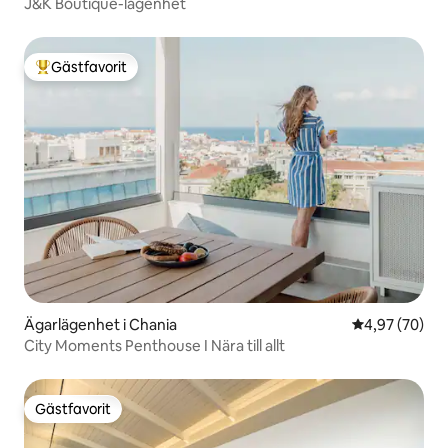
J&K Boutique-lägenhet
Gästfavorit
Populär gästfavorit
Ägarlägenhet i Chania
4,97 av 5 i g
4,97 (70)
City Moments Penthouse I Nära till allt
Gästfavorit
Gästfavorit