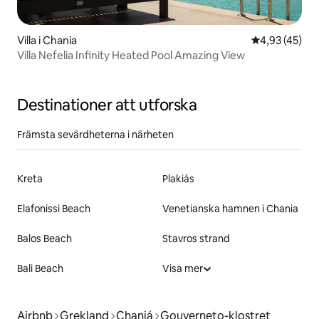
Villa i Chania
4,93 av 5 i g
4,93 (45)
Villa Nefelia Infinity Heated Pool Amazing View
Destinationer att utforska
Främsta sevärdheterna i närheten
Kreta
Plakiás
Elafonissi Beach
Venetianska hamnen i Chania
Balos Beach
Stavros strand
Bali Beach
Visa mer
Airbnb
Grekland
Chaniá
Gouverneto-klostret