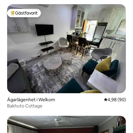
Gästfavorit
Populär gästfavorit
Ägarlägenhet i Welkom
4,98 av 5 i g
4,98 (90)
Bakhuto Cottage