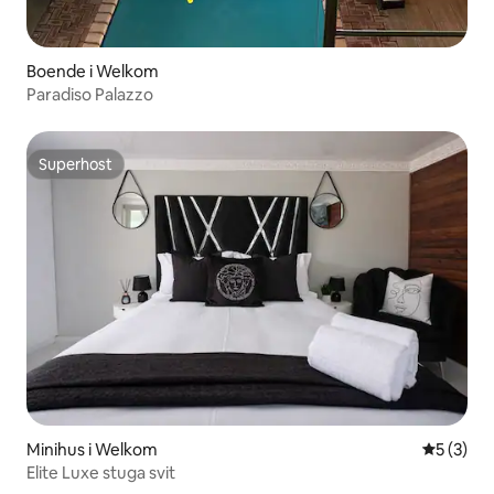
Boende i Welkom
Paradiso Palazzo
Superhost
Superhost
Minihus i Welkom
5 av 5 i 
5 (3)
Elite Luxe stuga svit