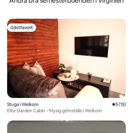
Andra bra semesterboenden i Virginien
Gästfavorit
Gästfavorit
Stuga i Welkom
5 av 5 i g
5 (15)
Elite Garden Cabin – Mysig gömställe i Welkom