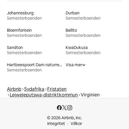
Johannesburg
Durban
Semesterboenden
Semesterboenden
Bloemfontein
Ballito
Semesterboenden
Semesterboenden
Sandton
KwaDukuza
Semesterboenden
Semesterboenden
Hartbeespoort Dam naturreservat
Visa mer
Semesterboenden
Airbnb
Sydafrika
Fristaten
Lejweleputswa-distriktkommun
Virginien
© 2026 Airbnb, Inc.
Integritet
Villkor