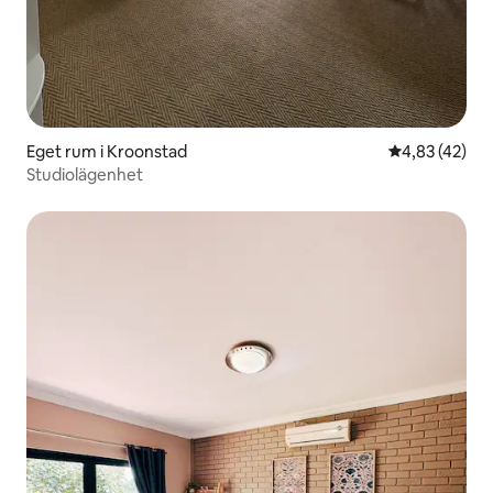
Eget rum i Kroonstad
4,83 av 5 i g
4,83 (42)
Studiolägenhet