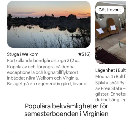
Gästfavorit
Gästfavorit
Stuga i Welkom
5 av 5 i genomsnittligt b
5 (6)
Förtrollande bondgård stuga 2 (2 x
enkelsäng)
Koppla av och föryngra på denna
Lägenhet i Bultfon
exceptionella och lugna tillflyktsort
Mouna 4 i Bultfont
inbäddat nära Welkom och Virginia.
Självhushåll Rymlig
Beläget på en regenerativ gård, lovar din
av Free State – perf
vistelse lugn mitt i naturens skönhet.
gäster. Enheten har en bekväm
Fördjupa dig i lugnet i denna naturliga
dubbelsäng, eget
oas samtidigt som du njuter av läckra
Populära bekvämligheter för
och ett välutrusta
läckra läckerheter från våra rikliga
kylskåp. Njut av m
ekologiska trädgårdar. Oavsett om du
semesterboenden i Virginien
eller koppla av i d
söker en kort paus eller en förlängd flykt
vardagsrummet. S
är detta din idealiska destination när du
tak Elektriskt stän
besöker Welkom-regionen eller längtar