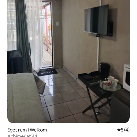
Eget rum i Welkom
5 av 5 i 
5 (4)
Achimer at 44