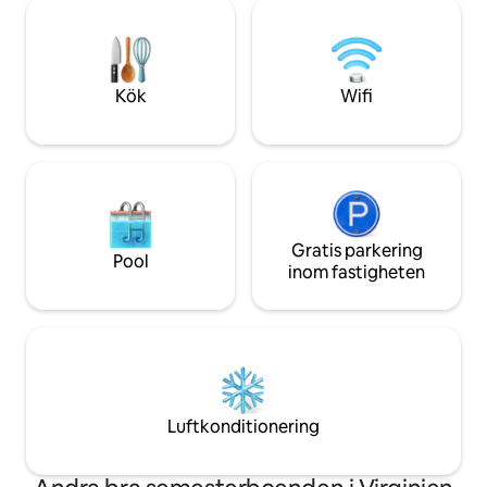
säkra och elegant
efter en uppfriskande
för par, affärsrese
flykt från stadslivet.
semester och erbj
för en bekvänlig vi
Kök
Wifi
Gratis parkering
Pool
inom fastigheten
Luftkonditionering