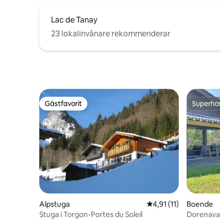
Lac de Tanay
23 lokalinvånare rekommenderar
Gästfavorit
Superho
Gästfavorit
Superho
Alpstuga
4,91 av 5 i genomsnit
4,91 (11)
Boende
Stuga i Torgon-Portes du Soleil
Dorenava