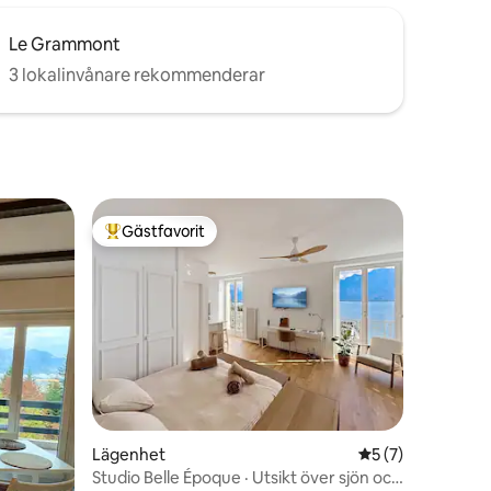
Le Grammont
3 lokalinvånare rekommenderar
Gästfavorit
Populär gästfavorit
Lägenhet
5 av 5 i genomsni
5 (7)
en
Studio Belle Époque · Utsikt över sjön och