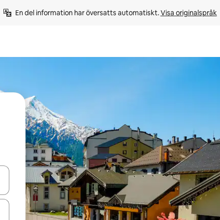
En del information har översatts automatiskt. 
Visa originalspråk
d upp- och nedåtpilarna eller utforska genom att trycka eller svepa.