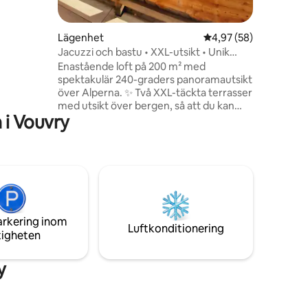
Lägenhet
4,97 av 5 i genomsnit
4,97 (58)
Jacuzzi och bastu • XXL-utsikt • Unik
vindsvåning
Enastående loft på 200 m² med
spektakulär 240-graders panoramautsikt
över Alperna. ✨ Två XXL-täckta terrasser
med utsikt över bergen, så att du kan
 i Vouvry
njuta fullt ut av både sommar och vinter •
1 hälsoterrass med badtunna och bastu •
1 matterrass med uteservering och
planchagrill Perfekt för att koppla av och
njuta av panoramautsikten, av en god
måltid och sedan titta på solnedgången.
Varm atmosfär med öppen spis, exklusivt
kök och ett elegant sovrum. 5 minuter
arkering inom
från skidbackarna Genèvesjön 30
Luftkonditionering
tigheten
minuter bort
y