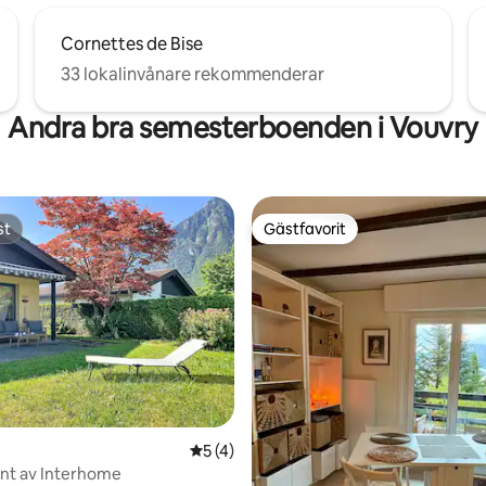
Cornettes de Bise
33 lokalinvånare rekommenderar
Andra bra semesterboenden i Vouvry
st
Gästfavorit
st
Gästfavorit
tligt betyg, 11 omdömen
5 av 5 i genomsnittligt betyg, 4 omdöm
5 (4)
nt av Interhome