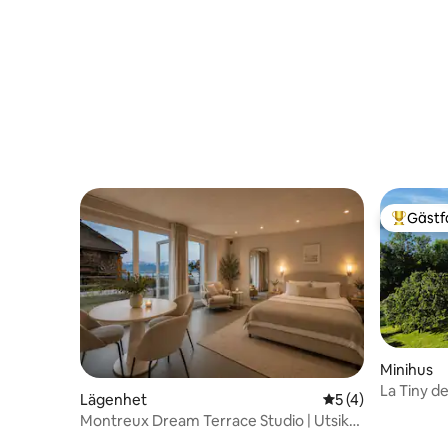
Gästf
Populär 
Minihus
La Tiny d
Lägenhet
5 av 5 i genomsni
5 (4)
Montreux Dream Terrace Studio | Utsikt
över sjön och Alperna