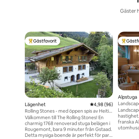
Gäster h
Gästfavorit
Gästf
Populär gästfavorit
Populär 
Alpstuga
Landscape
Lägenhet
4,98 av 5 i genomsnit
4,98 (96)
med fanta
Landscape
Rolling Stones - med öppen spis av Heiti
hastighet.
Gstaad
Välkommen till The Rolling Stones! En
franska A
charmig 1768 renoverad stuga belägen i
utomhusakt
Rougemont, bara 9 minuter från Gstaad.
Dess inte
Detta mysiga boende är perfekt för par