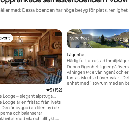
åller med: Dessa boenden har höga betyg för plats, renlighet
avorit
Superhost
gästfavorit
Superhost
Lägenhet
Härlig fullt utrustad familjeläg
Denna lägenhet ligger på övers
våningen (4: e våningen) och e
fantastisk utsikt över Valais. Detta är en
enhet med 1 sovrum med en 
bäddsoffa för 2 och 1 badrum (dusch och
5 av 5 i genomsnittligt betyg, 152 omdöm
5 (152)
separat badkar). Perfekt för familj eller 2
 Lodge – elegant alpstuga
tligt betyg, 96 omdömen
par. Stor balkong för rökare. Fullt
stisk utsikt
 Lodge är en fristad från livets
utrustat kök med alla ustensiler.
 Den är byggd i en liten by i de
Raclette, fondue, kinesisk fondue
lperna och balanserar
Plancha etc... ) med tvättmaski
ivitet med vila och tillflykt.
torktumlare Gratis parkering och WiFi
riörer kombinerar eleganta,
och kanaler (Amazon Prime, Net