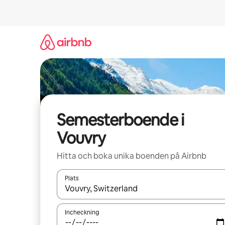
Hoppa
till
innehåll
Semesterboende i
Vouvry
Hitta och boka unika boenden på Airbnb
Plats
När resultaten är tillgängliga kan du navigera me
Incheckning