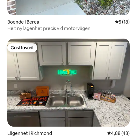
Boende i Berea
5 av 5 i g
5 (18)
Helt ny lägenhet precis vid motorvägen
Gästfavorit
Gästfavorit
Lägenhet i Richmond
4,88 av 5 i g
4,88 (48)