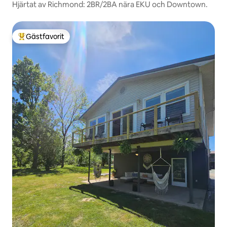
Hjärtat av Richmond: 2BR/2BA nära EKU och Downtown.
Gästfavorit
Populär gästfavorit