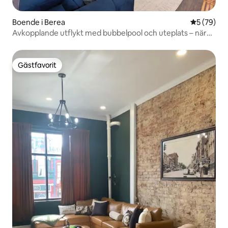
Boende i Berea
5 av 5 i g
5 (79)
Avkopplande utflykt med bubbelpool och uteplats – nära
I-75
Gästfavorit
Gästfavorit