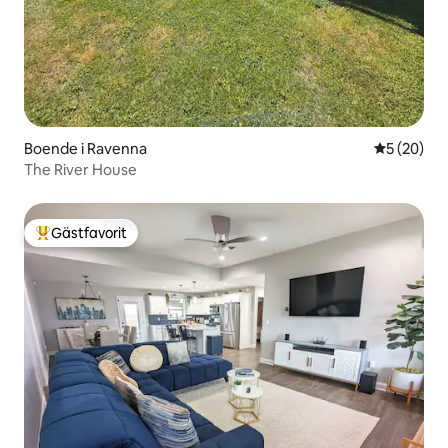
Boende i Ravenna
5 av 5 i g
5 (20)
The River House
Gästfavorit
Populär gästfavorit