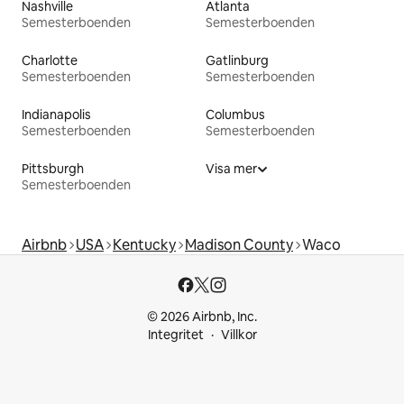
Nashville
Atlanta
Semesterboenden
Semesterboenden
Charlotte
Gatlinburg
Semesterboenden
Semesterboenden
Indianapolis
Columbus
Semesterboenden
Semesterboenden
Pittsburgh
Visa mer
Semesterboenden
Airbnb
USA
Kentucky
Madison County
Waco
© 2026 Airbnb, Inc.
Integritet
Villkor