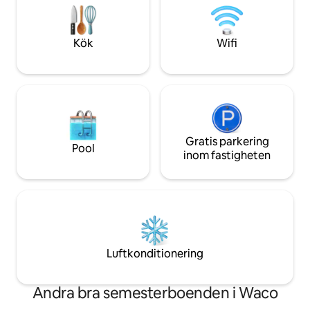
underjordisk kajakpaddling och mycket
för ett par, två par
mer. Vi är mindre än en timme från
besöker området! Gäster som bryte
Lexington. Vi ber dig att avstå från att
mot husreglerna 
Kök
Wifi
röka inomhus under din vistelse.
boendet.
Gratis parkering
Pool
inom fastigheten
Luftkonditionering
Andra bra semesterboenden i Waco