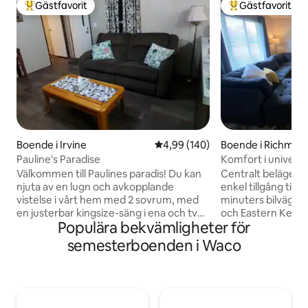
Gästfavorit
Gästfavorit
Populär gästfavorit
Populär gästfavor
Boende i Irvine
4,99 av 5 i genomsnittligt bety
4,99 (140)
Boende i Richmon
Pauline's Paradise
Komfort i univers
Välkommen till Paulines paradis! Du kan
Centralt beläget 
njuta av en lugn och avkopplande
enkel tillgång till I
vistelse i vårt hem med 2 sovrum, med
minuters bilväg ti
en justerbar kingsize-säng i ena och två
och Eastern Kentu
Populära bekvämligheter för
enkelsängar i det andra. Du hittar ett
park ligger 3 minut
fullt utrustat kök,
livsmedelsbutiker l
semesterboenden i Waco
tvättmaskin/torktumlare, wifi och Roku
minuters bilresa f
TV. Vi välkomnar väluppfostrade husdjur.
underhållning. De
Handikappad ingångs ramp. Vi är 25
Complex och Lexi
minuter bort från Natural Bridge, Sky
Youth Complex är e
Bridge, Red River Gorge, vandring,
bort. Detta charmiga huset är perfekt