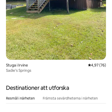
Stuga i Irvine
4,97 av 5 i g
4,97 (76)
Sadie's Springs
Destinationer att utforska
Resmål i närheten
Främsta sevärdheterna i närheten