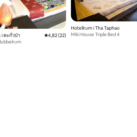
Hotellrum i Tha Taphao
MIki House Triple Bed 4
i ตะกั่วป่า
4,82 av 5 i genomsnittligt betyg, 22 omdöm
4,82 (22)
 dubbelrum
tligt betyg, 17 omdömen