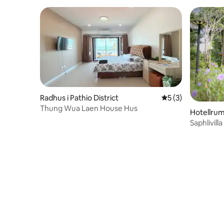
Radhus i Pathio District
5 av 5 i genomsni
5 (3)
Thung Wua Laen House Hus
Hotellrum 
Saphlivill