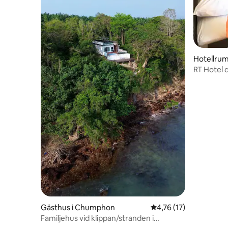
Hotellrum 
RT Hotel
Gästhus i Chumphon
4,76 av 5 i genomsnit
4,76 (17)
Familjehus vid klippan/stranden i
Chumphon