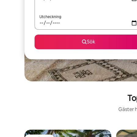
Utcheckning
Sök
To
Gäster h