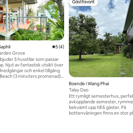
st
Gästfavorit
st
Gästfavorit
Saphli
5 av 5 i genomsnittligt betyg, 4 omdöm
5 (4)
tligt betyg, 20 omdömen
Garden Grove
rbjuder 5 husstilar som passar
p. Njut av fantastisk utsikt över
olnedgångar och enkel tillgång
ee Beach (3 minuters promenad)
g Wua Laen Beach (3 minuters
Boende i Wang Phai
Bekvämt beläget nära lokala
Talay Dao
, 7-Eleven, CJ Plus och Big C.
Ett rymligt semesterhus, perfe
ustad med Android-TV,
avkopplande semester, rymme
ionering, WiFi, Netflix och
bekvämt upp till 6 gäster. På
Djurvänligt och idealiskt för
bottenvåningen finns en stor p
nkomster. Flygplats och lokal
och ett biljardbord för underhål
r tillgängliga. En mysig, prisvärd
fullt utrustat kök möjliggör he
som känns precis som hemma.
måltider, medan gratis kajaker 
oss när som helst.