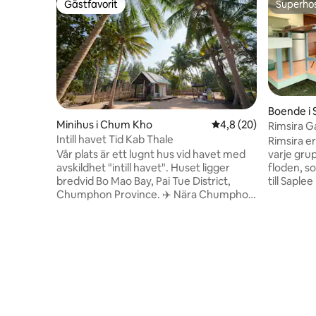
Gästfavorit
Superho
Gästfavorit
Superho
Boende i 
Minihus i Chum Kho
4,8 av 5 i genomsnit
4,8 (20)
Rimsira 
Intill havet Tid Kab Thale
Rimsira e
varje grup
Vår plats är ett lugnt hus vid havet med
floden, s
avskildhet "intill havet". Huset ligger
till Sapl
bredvid Bo Mao Bay, Pai Tue District,
och Thun
Chumphon Province. ✈️ Nära Chumphon
bilresa). 
Airport 🚆 Nära Patu järnvägsstation 🏫 10
marknader
minuter till Lat Krabang Chumphon 🏝️ 30
Fullt utr
minuter till Thung Wua Sail Beach 🍤 Nära
luftkondit
till bra restauranger vid havet. 🍜 Nära en
matvaror. 
utsökt nudelrestaurang vid kanalen.
små samma
Cyklar 🚲 är tillgängliga utan kostnad. 🏕
transfer ä
Viss campingutrustning finns. Det är🐶🐱
vistelse 
möjligt att ta med husdjur. Parkering 🚗
Kontakta 
finns tillgänglig på grund av huset. ️ Det