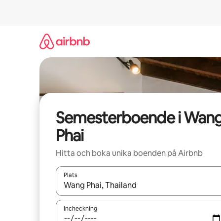
Hoppa
till
innehåll
Semesterboende i Wan
Phai
Hitta och boka unika boenden på Airbnb
Plats
När resultaten är tillgängliga kan du navigera me
Incheckning