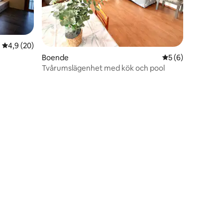
4,9 av 5 i genomsnittligt betyg, 20 omdömen
4,9 (20)
en
Boende
5 av 5 i genomsni
5 (6)
Tvårumslägenhet med kök och pool