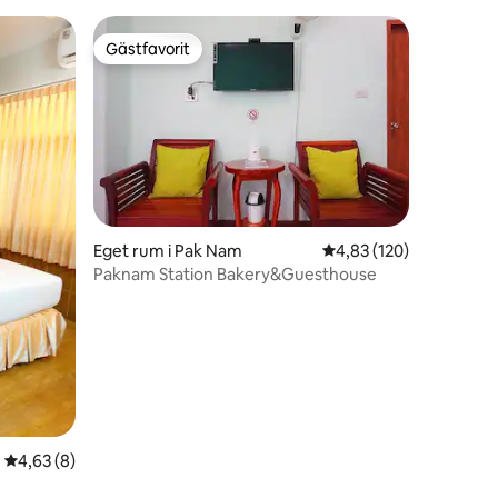
Gästfavorit
Gästfavorit
en
Eget rum i Pak Nam
4,83 av 5 i genomsnitt
4,83 (120)
Paknam Station Bakery&Guesthouse
4,63 av 5 i genomsnittligt betyg, 8 omdömen
4,63 (8)