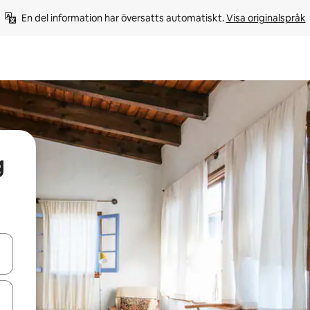
En del information har översatts automatiskt. 
Visa originalspråk
g
d upp- och nedåtpilarna eller utforska genom att trycka eller svepa.