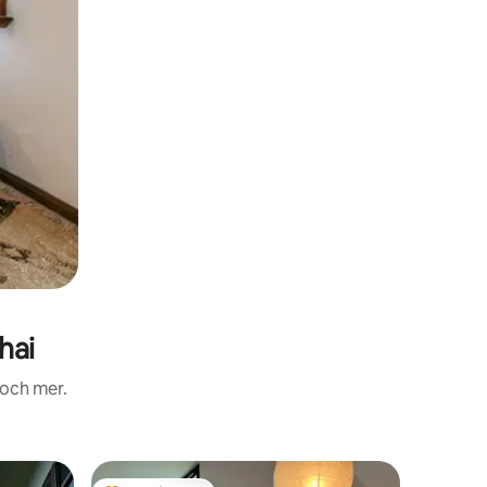
hai
 och mer.
Villa i 