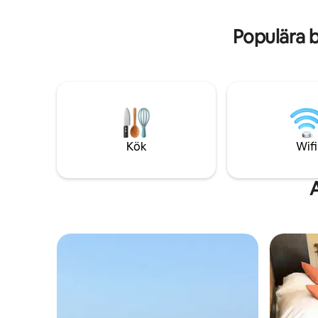
finns wifi, varmvatten, kylskåp,
vattenkokare, luftkonditionering,
Populära 
tvättmaskin och TV. - Kajaker tillgängliga.
Om du vill leka kan ordnas i förväg. Extra
kostnad- Båtpris 1 dag 200 THB/3 dag 450
THB/7 dag 1 000 THB
Kök
Wifi