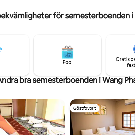
det perfekta sättet att utforsk
närliggande vattnet. Bara en ko
bekvämligheter för semesterboenden i
promenad bort väntar ett char
för en mysig kaffepaus. 🍃☕️ บ้านพักหลัง
ใหญ่เหมาะกับการพักผ่อน สามาร
คน ชั้นล่างมีทีวีจอใหญ่ และโต๊ะ
ประกอบอาหารได้ และมีเรือคายัก
Gratis p
Pool
fas
Andra bra semesterboenden i Wang Pha
Gästfavorit
Gästfavorit