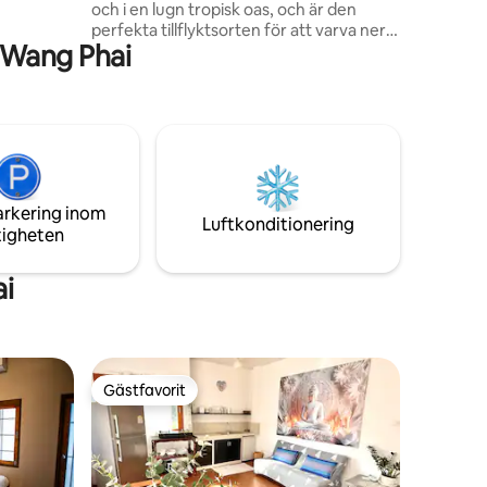
och i en lugn tropisk oas, och är den
a det
perfekta tillflyktsorten för att varva ner
rt
 Wang Phai
och njuta av varje ögonblick, precis som
migt café
det milda flödet av vatten. Denna
avskilda stuga har utsikt över en fridfull
ถพักได้ 6
bäck, och erbjuder den ultimata miljön
พลู สามารถ
för avkoppling. Vår helt privata,
ให้พายฟรี
husdjursvänliga fastighet har ett mysigt
huvudhus som rymmer upp till 4 gäster.
Kom, sakta ner och upplev lugnet och ro i
arkering inom
The Slow Flow.
Luftkonditionering
tigheten
i
Gästfavorit
Gästfavorit