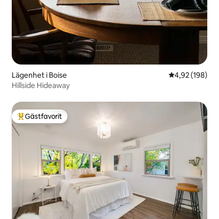
Lägenhet i Boise
4,92 av 5 i ge
4,92 (198)
Hillside Hideaway
Gästfavorit
Populär gästfavorit