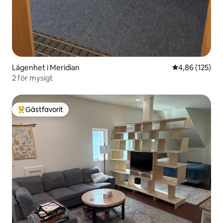
Lägenhet i Meridian
4,86 av 5 i ge
4,86 (125)
2 för mysigt
Gästfavorit
Populär gästfavorit