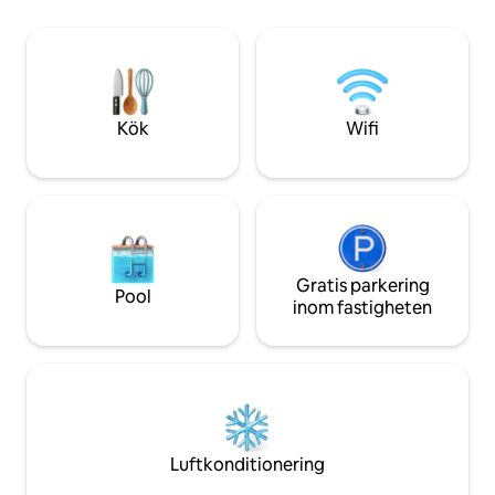
Eldstad ⟡ Pizzaugn Säng i⟡ King-storlek
Kök: utrustat med 
⟡ Gratis parkering utanför gatan ⟡ Kaffe
kaffebryggare, väsent
och te Lokala sevärdheter ⟡ 4 minuter
några minuter till
till BSU ⟡ 4 minuter till flygplatsen ⟡ 7
sjukhus Husdjursvänligt med
minuter till Downtown ⟡ 45 minuter till
godkännande (inh
Bogus Basin
Kök
Wifi
Gratis parkering
Pool
inom fastigheten
Luftkonditionering