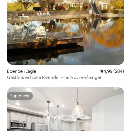
Boende i Eagle
4,99 av 5 i ge
4,99 (284)
Gästhus vid Lake Rivendell – hela övre våningen
Superhost
Superhost