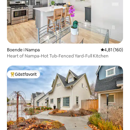
Boende i Nampa
4,81 av 5 i ge
4,81 (160)
Heart of Nampa-Hot Tub-Fenced Yard-Full Kitchen
Gästfavorit
Populär gästfavorit