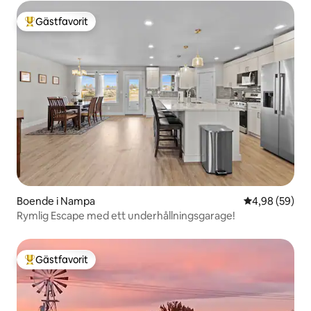
Gästfavorit
Populär gästfavorit
Boende i Nampa
4,98 av 5 i g
4,98 (59)
Rymlig Escape med ett underhållningsgarage!
Gästfavorit
Populär gästfavorit