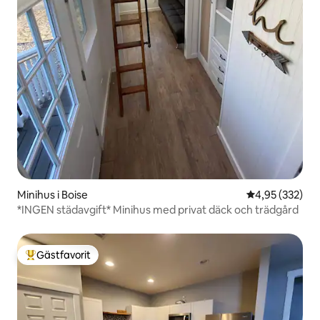
Minihus i Boise
4,95 av 5 i ge
4,95 (332)
*INGEN städavgift* Minihus med privat däck och trädgård
Gästfavorit
Populär gästfavorit