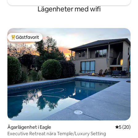
Lägenheter med wifi
Gästfavorit
Populär gästfavorit
Ägarlägenhet i Eagle
5 av 5 i g
5 (20)
Executive Retreat nära Temple/Luxury Setting