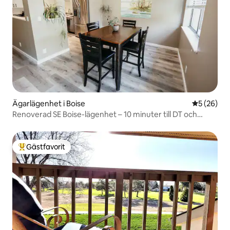
Ägarlägenhet i Boise
5 av 5 i g
5 (26)
Renoverad SE Boise-lägenhet – 10 minuter till DT och
flygplatsen
Gästfavorit
Populär gästfavorit