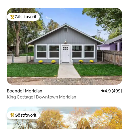
Gästfavorit
Populär gästfavorit
Boende i Meridian
4,9 av 5 i ge
4,9 (499)
King Cottage i Downtown Meridian
Gästfavorit
Populär gästfavorit