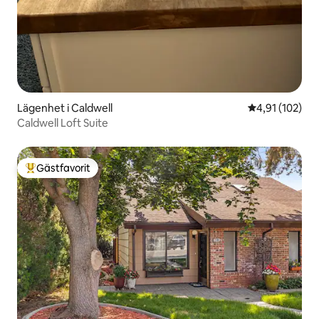
Lägenhet i Caldwell
4,91 av 5 i ge
4,91 (102)
Caldwell Loft Suite
Gästfavorit
Populär gästfavorit