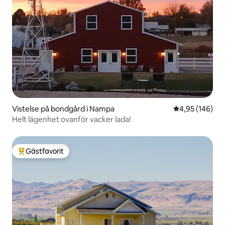
Vistelse på bondgård i Nampa
4,95 av 5 i ge
4,95 (146)
Helt lägenhet ovanför vacker lada!
Gästfavorit
Populär gästfavorit