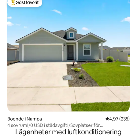
Gästfavorit
Populär gästfavorit
Boende i Nampa
4,97 av 5 i ge
4,97 (235)
4 sovrum!/0 USD i städavgift!/Sovplatser för
Lägenheter med luftkonditionering
8/Nytt/Lugnt!