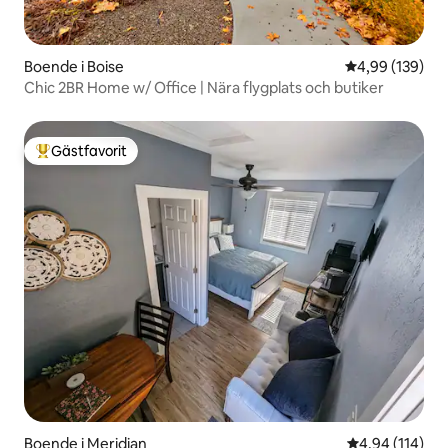
Boende i Boise
4,99 av 5 i ge
4,99 (139)
Chic 2BR Home w/ Office | Nära flygplats och butiker
Gästfavorit
Populär gästfavorit
Boende i Meridian
4,94 av 5 i ge
4,94 (114)