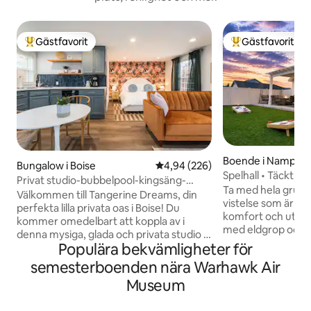
Gästfavorit
Gästfavorit
Populär gästfavorit
Populär gästfavor
Boende i Nampa
Bungalow i Boise
4,94 av 5 i genomsnittligt bety
4,94 (226)
Spelhall • Täckt ute
Privat studio-bubbelpool-kingsäng-
Sovplats för 10
Ta med hela grupp
eldstad-pizzaugn
Välkommen till Tangerine Dreams, din
vistelse som är ut
perfekta lilla privata oas i Boise! Du
komfort och utry
kommer omedelbart att koppla av i
med eldgrop och gri
denna mysiga, glada och privata studio i
arkadspel/-rum på 74 kv
Populära bekvämligheter för
ett lugnt grannskap. Det avskilda
arkadmaskiner, luf
utomhusutrymmet har en bubbelpool,
semesterboenden nära Warhawk Air
basket, cornhole, 50-t
en eldstad och ett loungerområde där
eldstad, uteplats u
Museum
du kan koppla av efter en dags arbete
av! 10 sovplatser (4 sovrum): King-svit + 3
eller lek! Bekvämligheter ⟡ Badtunna ⟡
queen-rum (ett m