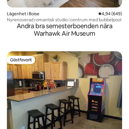
Lägenhet i Boise
4,94 av 5 i ge
4,94 (649)
Nyrenoverad romantisk studio i centrum med bubbelpool
Andra bra semesterboenden nära
Warhawk Air Museum
Gästfavorit
Gästfavorit