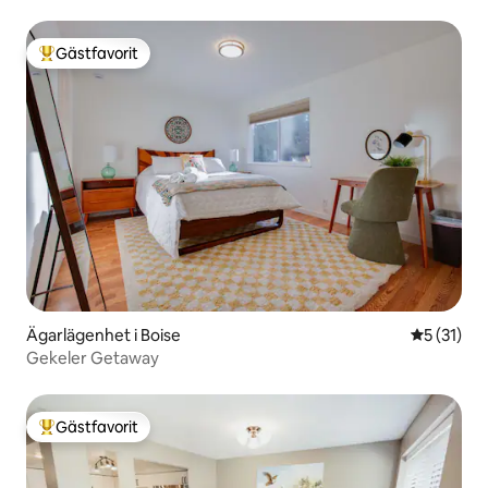
Gästfavorit
Populär gästfavorit
Ägarlägenhet i Boise
5 av 5 i g
5 (31)
Gekeler Getaway
Gästfavorit
Populär gästfavorit