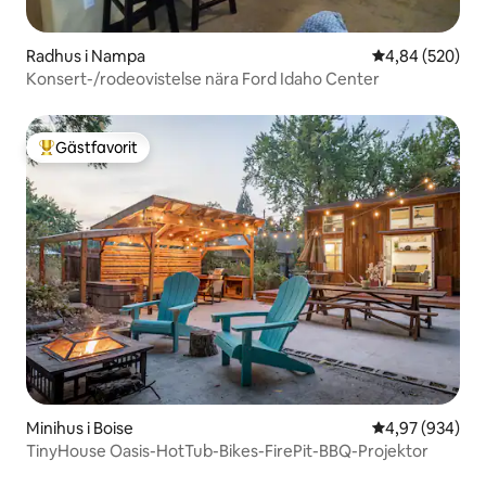
Radhus i Nampa
4,84 av 5 i ge
4,84 (520)
Konsert-/rodeovistelse nära Ford Idaho Center
Gästfavorit
Populär gästfavorit
Minihus i Boise
4,97 av 5 i ge
4,97 (934)
TinyHouse Oasis-HotTub-Bikes-FirePit-BBQ-Projektor