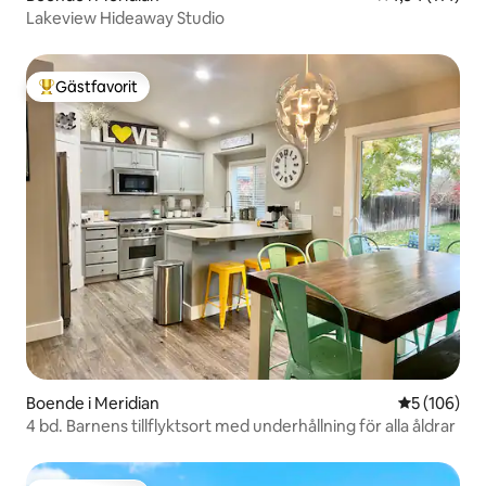
Lakeview Hideaway Studio
Gästfavorit
Populär gästfavorit
Boende i Meridian
5 av 5 i ge
5 (106)
4 bd. Barnens tillflyktsort med underhållning för alla åldrar