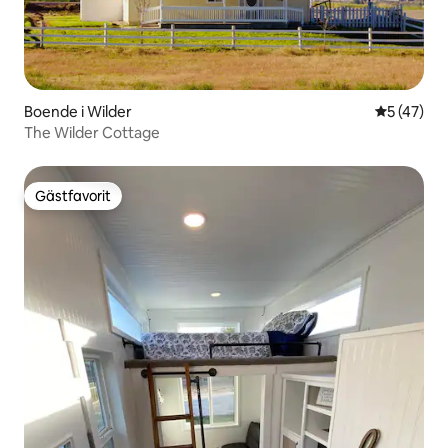
Boende i Wilder
5 av 5 i g
5 (47)
The Wilder Cottage
Gästfavorit
Gästfavorit