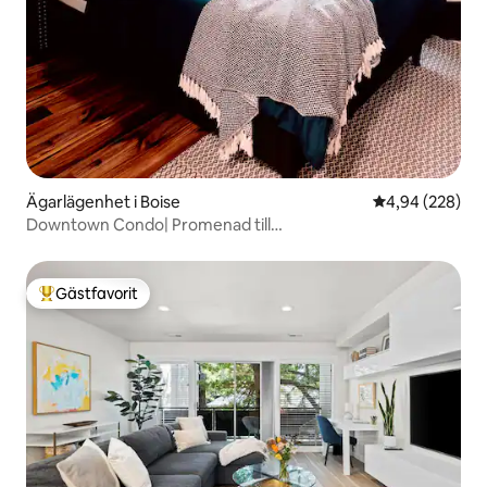
Ägarlägenhet i Boise
4,94 av 5 i ge
4,94 (228)
Downtown Condo| Promenad till
Fyrverkerier+Barer+Restauranger
Gästfavorit
Populär gästfavorit