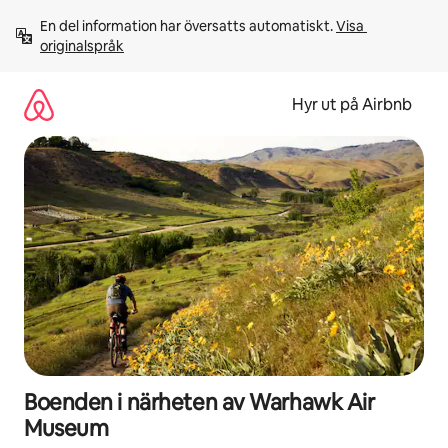
Hoppa
En del information har översatts automatiskt. 
Visa 
till
originalspråk
innehåll
Hyr ut på Airbnb
Boenden i närheten av Warhawk Air
Museum