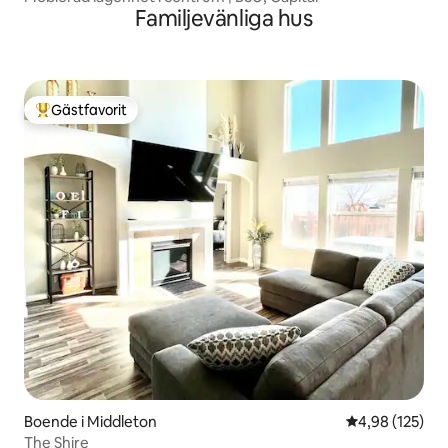
Familjevänliga hus
Gästfavorit
Populär gästfavorit
Boende i Middleton
4,98 av 5 i ge
4,98 (125)
The Shire