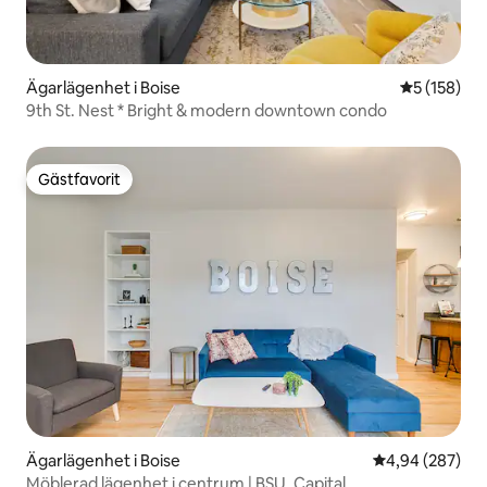
Ägarlägenhet i Boise
5 av 5 i ge
5 (158)
9th St. Nest * Bright & modern downtown condo
Gästfavorit
Gästfavorit
Ägarlägenhet i Boise
4,94 av 5 i ge
4,94 (287)
Möblerad lägenhet i centrum | BSU, Capital