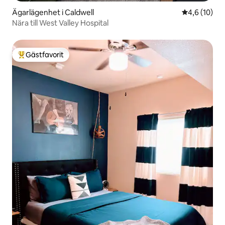
Ägarlägenhet i Caldwell
4,6 av 5 i g
4,6 (10)
Nära till West Valley Hospital
Gästfavorit
Populär gästfavorit