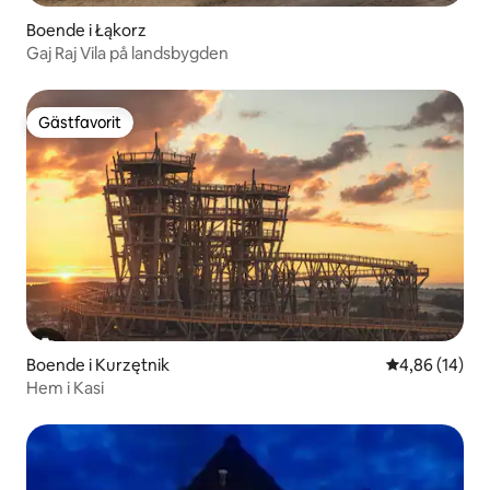
Boende i Łąkorz
Gaj Raj Vila på landsbygden
Gästfavorit
Gästfavorit
Boende i Kurzętnik
4,86 av 5 i g
4,86 (14)
Hem i Kasi