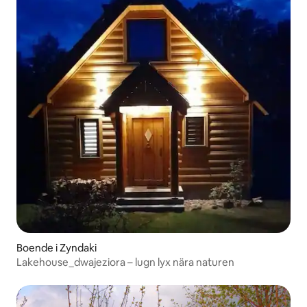
Boende i Zyndaki
Lakehouse_dwajeziora – lugn lyx nära naturen