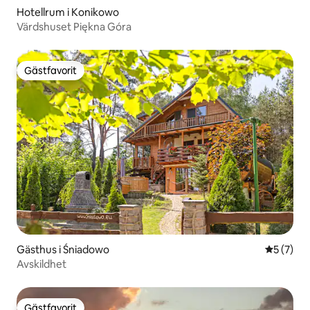
Hotellrum i Konikowo
Värdshuset Piękna Góra
Gästfavorit
Gästfavorit
Gästhus i Śniadowo
5 av 5 i 
5 (7)
Avskildhet
Gästfavorit