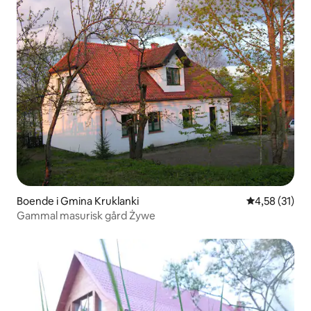
Boende i Gmina Kruklanki
4,58 av 5 i g
4,58 (31)
Gammal masurisk gård Żywe