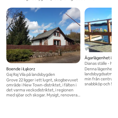
Ägarlägenhet i M
Dianas ställe - härl
enrumslägenhet/gr
Denna lägenhet lig
Boende i Łąkorz
landsbygdsatmosf
Gaj Raj Vila på landsbygden
min från centrum ,
Grove 22 ligger i ett lugnt, skogbevuxet
snabbköp och 50 
område i New Town-distriktet, i fälten i
vacker strandpro
det varma veckodistriktet, i regionen
promenader och cy
med sjöar och skogar. Mysigt, renoverat
fönstret, låt dig v
boende för gäster, gjort för lugn och ro.
är mycket avkopplande och lätt att
Huset erbjuder ett kök, en öppen spis,
upptäcka den lilla
en trädgård, en eldstad och en festplats.
trevlig nad happy
Dessutom kan du koppla av i bastun eller