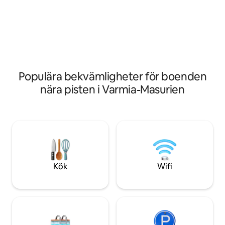
fames med vacker 
koppla av medan du beundrar skogen
weekend några attr
utanför fönstret. Sjön inbjuder till
lugnt på denna un
promenader och stunder vid vattnet.
tillflyktsort.
Det är det perfekta stället för personer
som söker lugn, avkoppling och vila från
stadens liv och rörelse.
Populära bekvämligheter för boenden
nära pisten i Varmia-Masurien
Kök
Wifi