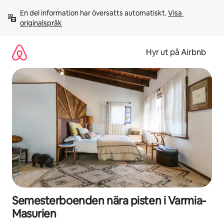
Hoppa
En del information har översatts automatiskt. 
Visa 
till
originalspråk
innehåll
Hyr ut på Airbnb
Semesterboenden nära pisten i Varmia-
Masurien