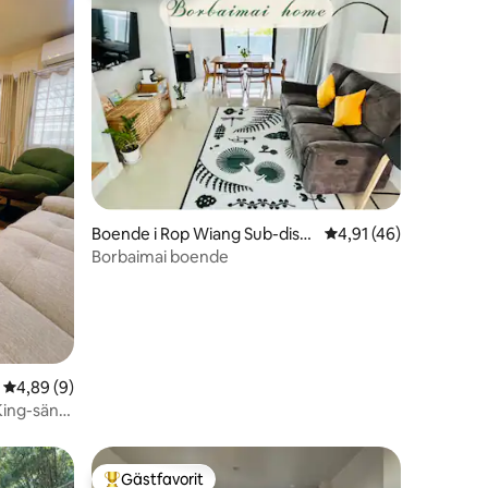
en
Boende i Rop Wiang Sub-distri
4,91 av 5 i genomsnit
4,91 (46)
ct
Borbaimai boende
4,89 av 5 i genomsnittligt betyg, 9 omdömen
4,89 (9)
King-säng
Gästfavorit