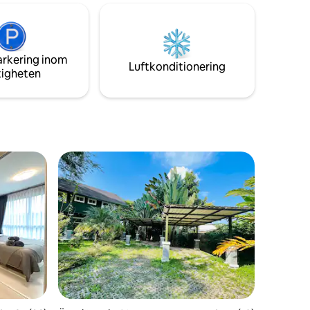
er). Vi
hälsocoach, så vi lever hälsosamt, äter
s Cafe och
hälsosamt med Lifestyle Medicine och vi
ärheten.
behandlar dig på samma sätt när du bor
atumaten
här hos oss. Hälsosam frukost serveras
arkering inom
varje dag! Det ska bli kul att ses snart.🙏
Luftkonditionering
tigheten