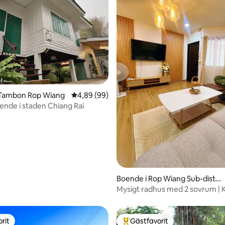
tligt betyg, 43 omdömen
 Tambon Rop Wiang
4,89 av 5 i genomsnittligt betyg, 99 omdöm
4,89 (99)
ende i staden Chiang Rai
Boende i Rop Wiang Sub-distri
ct
Mysigt radhus med 2 sovrum | 
| Parkering | Chiang Rai
rit
Gästfavorit