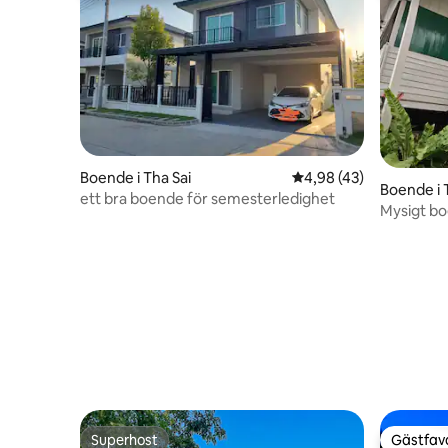
Boende i Tha Sai
4,98 av 5 i genomsnit
4,98 (43)
Boende i
ett bra boende för semesterledighet
Mysigt bo
Superhost
Gästfavo