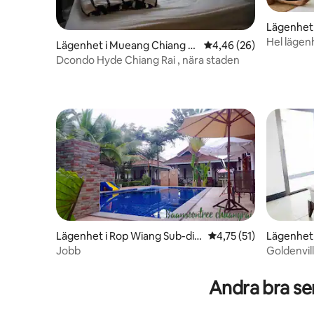
Lägenhet 
Hel lägen
Lägenhet i Mueang Chiang R
4,46 av 5 i genomsnit
4,46 (26)
ai
Dcondo Hyde Chiang Rai , nära staden
Lägenhet i Rop Wiang Sub-dis
4,75 av 5 i genomsnit
4,75 (51)
Lägenhet 
trict
Jobb
Goldenvil
Andra bra se