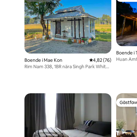
Superhost
Gästfavo
Boende i
Huan Am
Boende i Mae Kon
4,82 av 5 i genomsnit
4,82 (76)
Rim Nam 338, 1BR nära Singh Park White
Temple
Gästfavo
Gästfavo