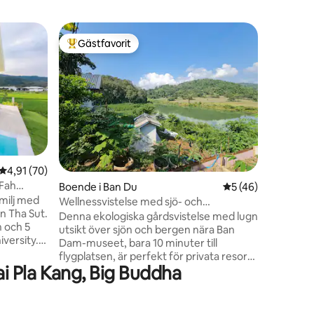
Villa i TH
Gästfavorit
Gästf
Populär gästfavorit
Populär
Naturutfl
Fly till e
Chiang Ra
stadens centrum. Vil
trädgård
utsikt över berge
blandning
kultur oc
hemlagad 
4,91 av 5 i genomsnittligt betyg, 70 omdömen
4,91 (70)
flygplats
 Fah
en
Boende i Ban Du
5 av 5 i genomsnit
5 (46)
och vänner. (För grupper
amilj med
personer 
Wellnessvistelse med sjö- och
n Tha Sut.
samma om
bergsutsikt i Chaingrai
Denna ekologiska gårdsvistelse med lugn
n och 5
meddeland
utsikt över sjön och bergen nära Ban
versity.
Dam-museet, bara 10 minuter till
nga
flygplatsen, är perfekt för privata resor
 Fong Tea
 Pla Kang, Big Buddha
och familjeresor. Privat glashus i nordisk
m (10
stil i en dold naturzon mittemot Gate 4
e Temple
Chaing Rai Rajabhat University (CRRU).
(20
Min fru, Apple, är en certifierad