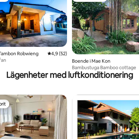
rit
Populär gästfavorit
 Tambon Robwieng
4,9 av 5 i genomsnittligt betyg, 52 omdöm
4,9 (52)
fan
tligt betyg, 76 omdömen
Boende i Mae Kon
Bambustuga Bamboo cottage
Lägenheter med luftkonditionering
rit
rit