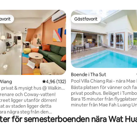
avorit
Gästfavorit
gästfavorit
Gästfavorit
ligt betyg, 105 omdömen
Boende i Tha Sut
Pool Villa Chiang Rai - nära Mae
 Wiang
4,96 av 5 i genomsnittligt betyg, 132 omdöm
4,96 (132)
Luang Uni
Bästa platsen för vänner och f
 privat & mysigt hus @ Walking
privat poolhus. Beläget i Tumbo
trenare och Coway-vatten!
Bara 15 minuter från flygplatse
treet ligger utanför dörren!
minuter från Mae Fah Luang Uni
rtat av staden ligger detta
Vårt hus är mycket nära till må
ra några steg från den
sevärdheter — berömda Choui
ter för semesterboenden nära Wat Huai
alking Street. Utforska enkelt
(20 minuter), Baan Dam Museu
tauranger, den livliga Night
minuter), Wat Rong Khun Whit
h Chiang Rai Flower Festival
(30 minuter), Mueng Chiangrai 
 hus ligger i en lugn gränd och