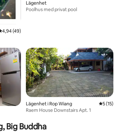
Lägenhet
Poolhus med privat pool
en
4,94 av 5 i genomsnittligt betyg, 49 omdömen
4,94 (49)
Lägenhet i Rop Wiang
5 av 5 i genomsni
5 (15)
Raem House Downstairs Apt. 1
g, Big Buddha