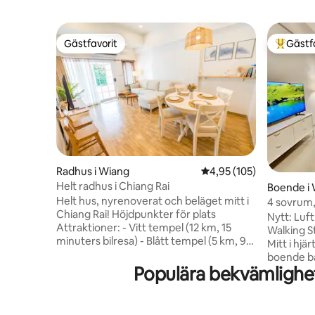
Gästfavorit
Gästf
Gästfavorit
Populär 
Radhus i Wiang
4,95 av 5 i genomsnitt
4,95 (105)
Helt radhus i Chiang Rai
Boende i
Helt hus, nyrenoverat och beläget mitt i
4 sovrum,
Chiang Rai! Höjdpunkter för plats
Street
Nytt: Luf
Attraktioner: - Vitt tempel (12 km, 15
Walking S
minuters bilresa) - Blått tempel (5 km, 9
Mitt i hjä
minuters bilresa) -Wat Huay Pla Kang (11
boende ba
km – 19 minuters bilresa) -Chiang Rai
Populära bekvämlighe
berömda W
Night Bazaar (2,5 km, 6 minuters bilresa)
lokala res
- Chiang Rai Clock Tower (3 km, 7
Bazaar oc
minuters bilresa) Shopping: - Big C
park. Vårt