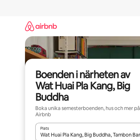
Hoppa
till
innehåll
Boenden i närheten av
Wat Huai Pla Kang, Big
Buddha
Boka unika semesterboenden, hus och mer på
Airbnb
Plats
När resultaten är tillgängliga kan du navigera me