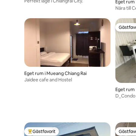
Wiang
Perfekt läge i Chiangrai City.
Eget rum 
Nära till 
Gästfavo
Gästfavo
Eget rum i Mueang Chiang Rai
Jaidee cafe and Hostel
Eget rum 
D_Condo 
Gästfavorit
Gästfavo
Populär gästfavorit
Gästfavo