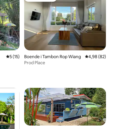
Populär gästfavorit
en
5 av 5 i genomsnittligt betyg, 15 omdömen
5 (15)
Boende i Tambon Rop Wiang
4,98 av 5 i genomsnit
4,98 (82)
Prod Place