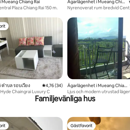
i Mueang Chiang Rai
Ägarlägenhet i Mueang Chia
ng Rai
Central Plaza Chiang Rai 150 m.
Nyrenoverat rum bredvid Cent
Rai
rit
rit
i ตำบล รอบเวียง
4,76 av 5 i genomsnittligt betyg, 34 omdöm
4,76 (34)
Ägarlägenhet i Mueang Chian
g Rai
Hyde Chaingrai Luxury C
Ljus och modern utrustad läge
Familjevänliga hus
rit
Gästfavorit
rit
Gästfavorit