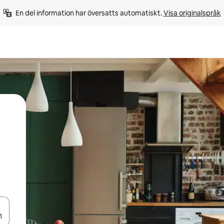
En del information har översatts automatiskt. 
Visa originalspråk
d upp- och nedåtpilarna eller utforska genom att trycka eller svepa.