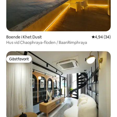
Boende i Khet Dusit
4,94 av 5 i g
4,94 (34)
Hus vid Chaophraya-floden / BaanRimphraya
Gästfavorit
Gästfavorit