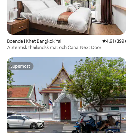
Boende i Khet Bangkok Yai
4,91 av 5 i ge
4,91 (399)
Autentisk thailändsk mat och Canal Next Door
Superhost
Superhost