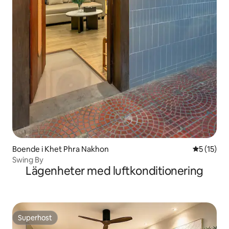
Boende i Khet Phra Nakhon
5 av 5 i g
5 (15)
Swing By
Lägenheter med luftkonditionering
Superhost
Superhost