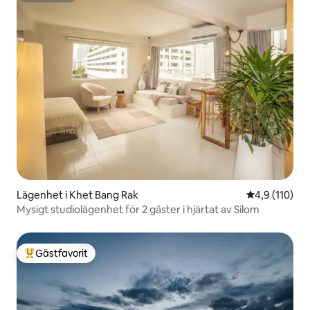
Lägenhet i Khet Bang Rak
4,9 av 5 i ge
4,9 (110)
Mysigt studiolägenhet för 2 gäster i hjärtat av Silom
Gästfavorit
Populär gästfavorit