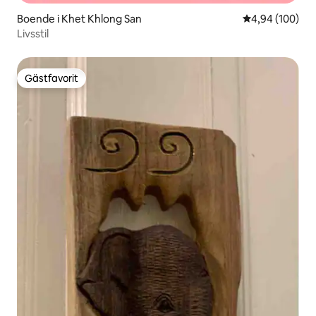
Boende i Khet Khlong San
4,94 av 5 i ge
4,94 (100)
Livsstil
Gästfavorit
Gästfavorit