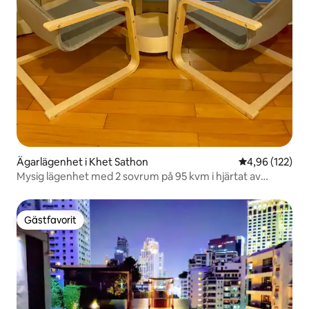
Ägarlägenhet i Khet Sathon
4,96 av 5 i ge
4,96 (122)
Mysig lägenhet med 2 sovrum på 95 kvm i hjärtat av
Sathorn
Gästfavorit
Gästfavorit