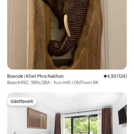
Boende i Khet Phra Nakhon
4,93 av 5 i ge
4,93 (124)
Baan#45C: 1BRs/2BA - hus mitt i OldTown BK
Gästfavorit
Gästfavorit