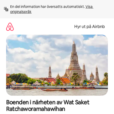
Hoppa
En del information har översatts automatiskt. 
Visa 
till
originalspråk
innehåll
Hyr ut på Airbnb
Boenden i närheten av Wat Saket
Ratchaworamahawihan