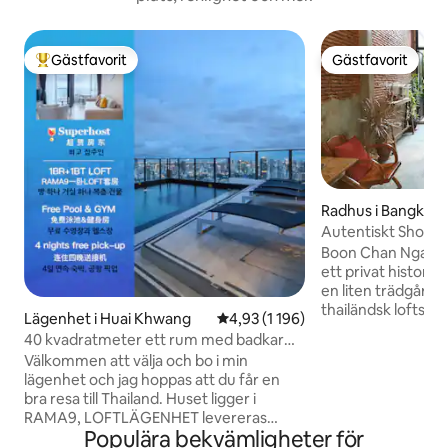
Gästfavorit
Gästfavorit
Populär gästfavorit
Gästfavorit
Radhus i Bangkok
Autentiskt Shophou
område
Boon Chan Ngarm
ett privat histori
en liten trädgårds
thailändsk loftstil
Lägenhet i Huai Khwang
4,93 av 5 i genomsnittligt betyg
4,93 (1 196)
Rattana Kosin, en 
40 kvadratmeter ett rum med badkar
minuters promena
balkong LOFT-D4 / bo 3 personer / tak
Välkommen att välja och bo i min
Khaosan-vägen, 1
pool / nära RCA / nära tåg nattmarknad /
lägenhet och jag hoppas att du får en
promenad till Gra
nära tonglor
bra resa till Thailand. Huset ligger i
Buddha-templet, en
RAMA9, LOFTLÄGENHET levereras
shoppingområden
Populära bekvämligheter för
2024.Rummet är cirka 40 kvadratmeter
Rymmer upp till 4 