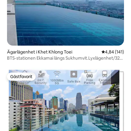
Ägarlägenhet i Khet Khlong Toei
4,84 av 5 i ge
4,84 (141)
BTS-stationen Ekkamai längs Sukhumvit.Lyxlägenhet/32
våningar oändlig pool/stort köpcentrum och
stormarknad/Pattaya Bus Station East +4
Gästfavorit
Gästfavorit