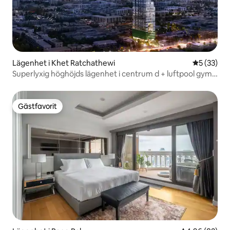
Lägenhet i Khet Ratchathewi
5 av 5 i g
5 (33)
Superlyxig höghöjds lägenhet i centrum d + luftpool gym
+ Siam Square + Four Faces Buddha + CentralWorld
Shopping Center + utmärkt läge superlyxigt
Gästfavorit
Gästfavorit