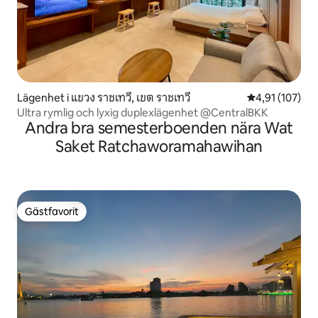
Lägenhet i แขวง ราชเทวี, เขต ราชเทวี
4,91 av 5 i ge
4,91 (107)
Ultra rymlig och lyxig duplexlägenhet @CentralBKK
Andra bra semesterboenden nära Wat
Saket Ratchaworamahawihan
Gästfavorit
Gästfavorit