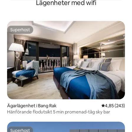
Lägenheter med wifi
Superhost
Superhost
Ägarlägenhet i Bang Rak
4,85 av 5 i ge
4,85 (243)
Hänförande flodutsikt 5 min promenad-tåg sky bar
Superhost