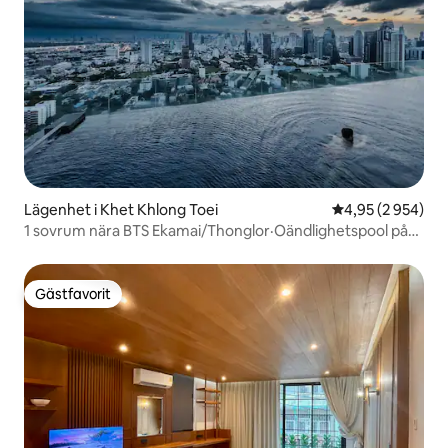
Lägenhet i Khet Khlong Toei
4,95 av 5 i geno
4,95 (2 954)
1 sovrum nära BTS Ekamai/Thonglor·Oändlighetspool på
taket
Gästfavorit
Gästfavorit