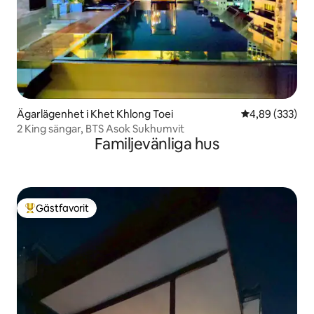
Ägarlägenhet i Khet Khlong Toei
4,89 av 5 i ge
4,89 (333)
2 King sängar, BTS Asok Sukhumvit
Familjevänliga hus
Gästfavorit
Populär gästfavorit