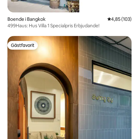
Boende i Bangkok
4,85 av 5 i ge
4,85 (103)
499Haus: Hus Villa 1 Specialpris Erbjudande!
Gästfavorit
Gästfavorit