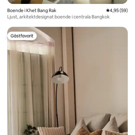
Boende i Khet Bang Rak
4,95 av 5 i g
4,95 (59)
Ljust, arkitektdesignat boende i centrala Bangkok
Gästfavorit
Gästfavorit