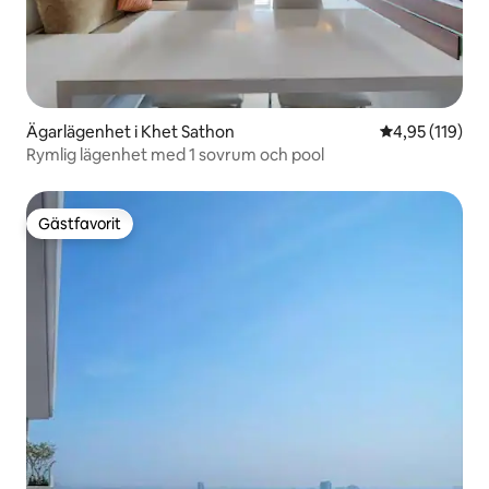
Ägarlägenhet i Khet Sathon
4,95 av 5 i ge
4,95 (119)
Rymlig lägenhet med 1 sovrum och pool
Gästfavorit
Gästfavorit