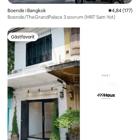
Boende i Bangkok
4,84 av 5 i ge
4,84 (177)
Boende/TheGrandPalace 3 sovrum (MRT Sam Yot)
Gästfavorit
Gästfavorit