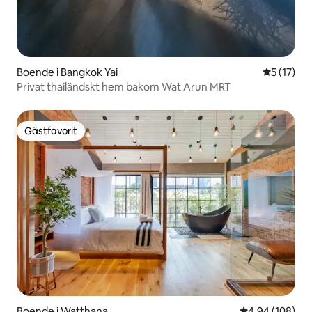
Boende i Bangkok Yai
5 av 5 i g
5 (17)
Privat thailändskt hem bakom Wat Arun MRT
Gästfavorit
Gästfavorit
Boende i Watthana
4,94 av 5 i ge
4,94 (108)