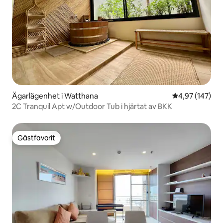
Ägarlägenhet i Watthana
4,97 av 5 i ge
4,97 (147)
2C Tranquil Apt w/Outdoor Tub i hjärtat av BKK
Gästfavorit
Gästfavorit