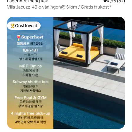
Lägenhet i Bang Rak
4,96 av 5 i g
4,96 (82)
Villa Jacuzzi 49:e våningen@ Silom / Gratis frukost *
Gästfavorit
Populär gästfavorit