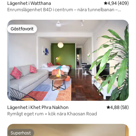
Lägenhet i Watthana
4,94 av 5 i ge
4,94 (409)
Enrumslägenhet B4D i centrum – nära tunnelbanan –
utsikt över höghusen i staden – Siam-affärsdistriktet –
gratis transfer till stationen – utomhuspool – gym – bar på
taket – gratis transfer till flygplatsen för fyra nätter
Gästfavorit
Gästfavorit
Lägenhet i Khet Phra Nakhon
4,88 av 5 i g
4,88 (58)
Rymligt eget rum + kök nära Khaosan Road
Superhost
Superhost