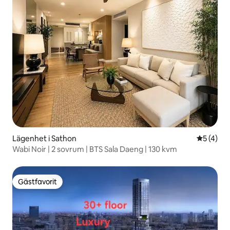
Lägenhet i Sathon
5 av 5 i 
5 (4)
Wabi Noir | 2 sovrum | BTS Sala Daeng | 130 kvm
Gästfavorit
Gästfavorit