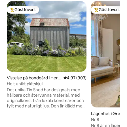
Gästfavorit
Gästfavorit
Populär gästfavorit
Populär gästfavor
Vistelse på bondgård i Here
4,97 av 5 i genomsnittligt bety
4,97 (903)
fordshire
Helt unikt plåtskjul.
Det unika Tin Shed har designats med
hållbara och återvunna material, med
originalkonst från lokala konstnärer och
fyllt med naturligt ljus. Den är klädd med
trä som skapar en varm och naturlig
Lägenhet i Great 
atmosfär och den har också en vedeldad
Nr 8
brännare. Ett kompakt, välutrustat kök,
Nr 8 är en lägenh