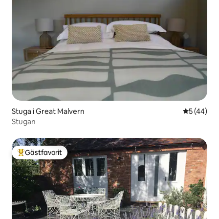
Stuga i Great Malvern
5 av 5 i g
5 (44)
Stugan
Gästfavorit
Populär gästfavorit