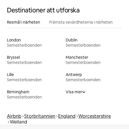
Destinationer att utforska
Resmål i närheten
Främsta sevärdheterna i närheten
London
Dublin
Semesterboenden
Semesterboenden
Bryssel
Manchester
Semesterboenden
Semesterboenden
Lille
Antwerp
Semesterboenden
Semesterboenden
Birmingham
Visa mer
Semesterboenden
Airbnb
Storbritannien
England
Worcestershire
Welland