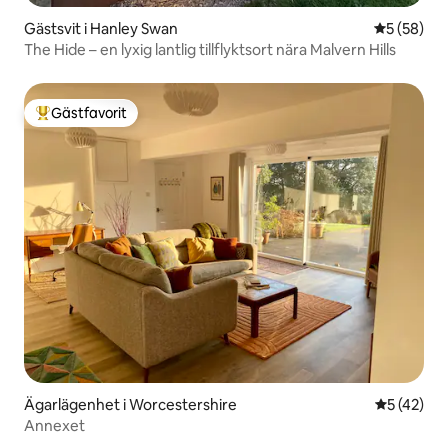
Gästsvit i Hanley Swan
5 av 5 i g
5 (58)
The Hide – en lyxig lantlig tillflyktsort nära Malvern Hills
Gästfavorit
Populär gästfavorit
Ägarlägenhet i Worcestershire
5 av 5 i g
5 (42)
Annexet