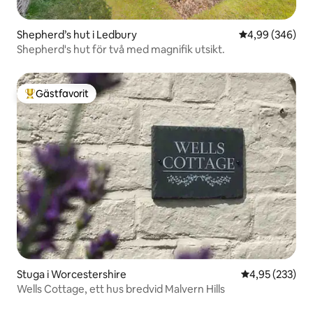
Shepherd’s hut i Ledbury
4,99 av 5 i ge
4,99 (346)
Shepherd's hut för två med magnifik utsikt.
Gästfavorit
Populär gästfavorit
Stuga i Worcestershire
4,95 av 5 i ge
4,95 (233)
Wells Cottage, ett hus bredvid Malvern Hills