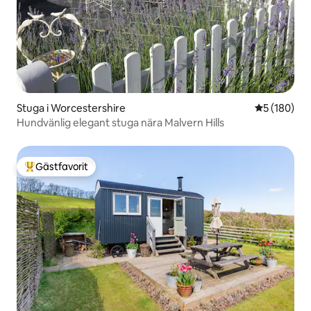
Stuga i Worcestershire
5 av 5 i ge
5 (180)
Hundvänlig elegant stuga nära Malvern Hills
Gästfavorit
Populär gästfavorit