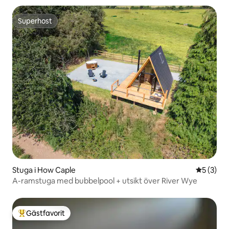
Superhost
Superhost
Stuga i How Caple
5 av 5 i 
5 (3)
A-ramstuga med bubbelpool + utsikt över River Wye
Gästfavorit
Populär gästfavorit