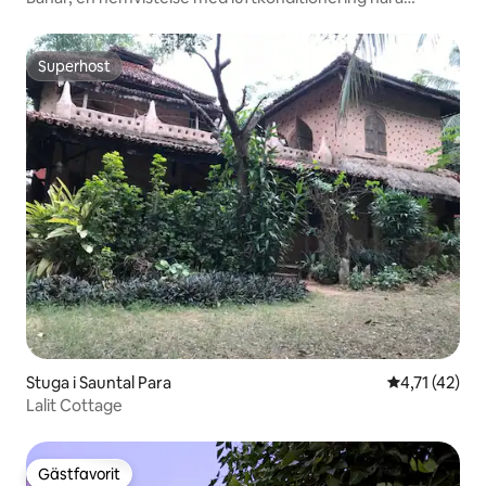
Sonajhuri-skogen
Superhost
Superhost
Stuga i Sauntal Para
4,71 av 5 i 
4,71 (42)
Lalit Cottage
Gästfavorit
Gästfavorit