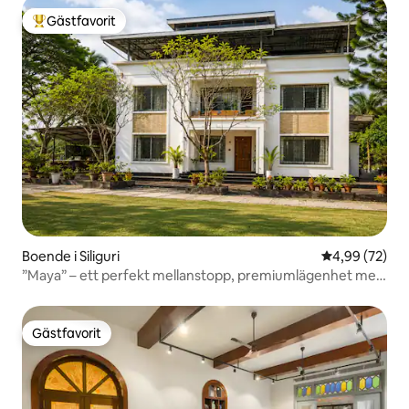
Gästfavorit
Populär gästfavorit
Boende i Siliguri
4,99 av 5 i g
4,99 (72)
”Maya” – ett perfekt mellanstopp, premiumlägenhet med
2 sovrum och privat parkering
Gästfavorit
Gästfavorit