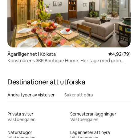
Ägarlägenhet i Kolkata
4,92 av 5 i g
4,92 (79)
Konstnärens 3BR Boutique Home, Heritage med grön
utsikt
Destinationer att utforska
Andra typer av vistelser
Saker att göra
Privata sviter
Semesteranläggningar
Västbengalen
Västbengalen
Naturstugor
Lägenheter att hyra
Västbengalen
Västbengalen