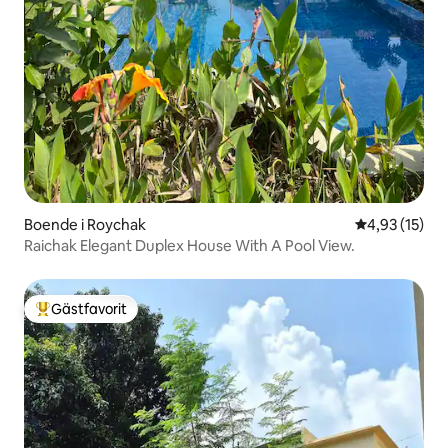
Boende i Roychak
4,93 av 5 i g
4,93 (15)
Raichak Elegant Duplex House With A Pool View.
Gästfavorit
Populär gästfavorit