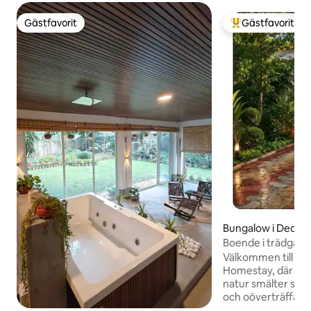
Gästfavorit
Gästfavorit
Gästfavorit
Populär gästfavor
Bungalow i Deogh
Boende i trädgård 
Välkommen till Shi
Homestay, där and
natur smälter samm
och oöverträffad u
gudomliga staden Deogh