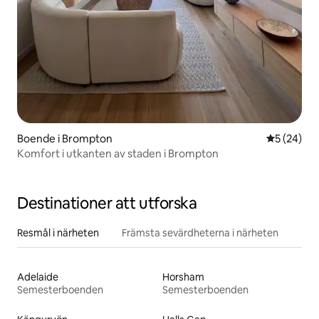
Boende i Brompton
5 av 5 i g
5 (24)
Komfort i utkanten av staden i Brompton
Destinationer att utforska
Resmål i närheten
Främsta sevärdheterna i närheten
Adelaide
Horsham
Semesterboenden
Semesterboenden