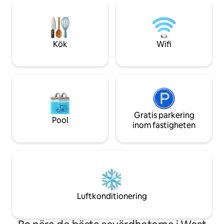
integrera ALLA moderna
pergola 📍 Läge Nära Adelaides centrala
bekvämligheter. Lyxiga badrum med
affärsdistrikt, sju
badkar, plyschmattor, WIFI,
stränder Perfekt för längre vistelser,
luftkonditionering, romantisk
flytt och arbetsre
dubbelsidig eld. GOURMETFRUKOST.
Kök
Wifi
TENNISBANOR. Djur i paddock med
hästar och en husdjursget.
Gratis parkering
Pool
inom fastigheten
Luftkonditionering