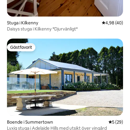
Stuga i Kilkenny
4,98 av 5 i g
4,98 (40)
Daisys stuga i Kilkenny *Djurvänligt*
Gästfavorit
Gästfavorit
Boende i Summertown
5 av 5 i g
5 (29)
Lyxig stuga i Adelaide Hills med utsikt över vingård