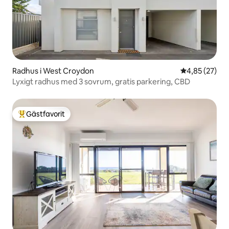
Radhus i West Croydon
4,85 av 5 i g
4,85 (27)
Lyxigt radhus med 3 sovrum, gratis parkering, CBD
Gästfavorit
Populär gästfavorit