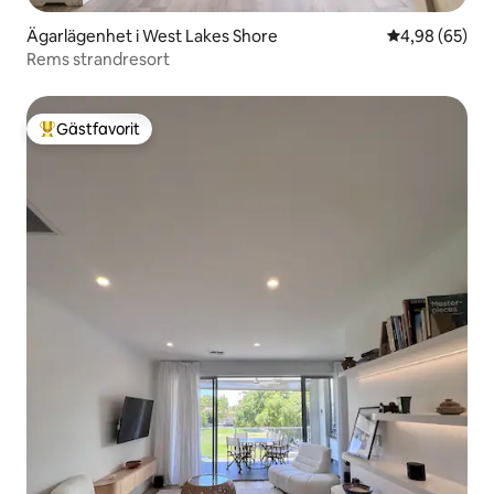
Ägarlägenhet i West Lakes Shore
4,98 av 5 i g
4,98 (65)
Rems strandresort
Gästfavorit
Populär gästfavorit