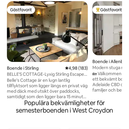
Gästfavorit
Gästfavorit
Gästfavorit
Populär gästfavor
Boende i Allenby 
Modern stuga med
Boende i Stirling
4,98 av 5 i genomsnittligt bety
4,98 (183)
staden och stran
🏡 Välkommen til
BELLE'S COTTAGE-Lyxig Stirling Escape,
ett bekvämt boen
🔥🍂🎾🌲🐑🐓
Belle's Cottage är en lugn lantlig
Adelaide CBD och 
tillflyktsort som ligger längs en privat väg
familjer och besökare. ✨ Var
med däck med utsikt över paddocks,
Öppet kök med uts
samtidigt som den ligger bara 15 minuter
mat- och vardagsrumsdel
Populära bekvämligheter för
från Adelaide och gångavstånd till
och badrum Huvu
Stirling OCH Aldgate Villages. En
semesterboenden i West Croydon
morgonrock. Sovr
arkitektonisk renovering 2019 har
inbyggda morgonr
förbättrat den ursprungliga stenstugans
badrum med badka
charm genom att maximera ljuset och
🌿 Utomhus Asfal