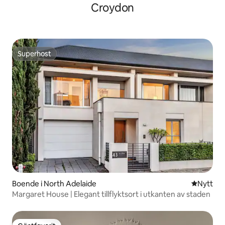
Croydon
Superhost
Superhost
Boende i North Adelaide
Nytt ställ
Nytt
Margaret House | Elegant tillflyktsort i utkanten av staden