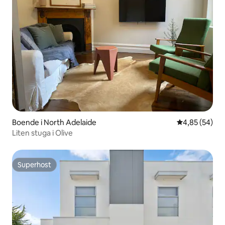
Boende i North Adelaide
4,85 av 5 i g
4,85 (54)
Liten stuga i Olive
Superhost
Superhost