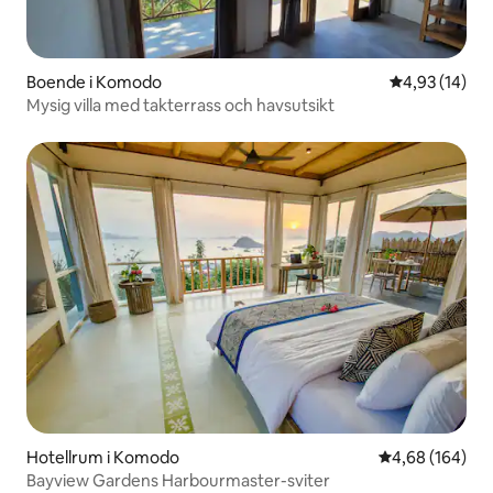
Boende i Komodo
4,93 av 5 i g
4,93 (14)
Mysig villa med takterrass och havsutsikt
Hotellrum i Komodo
4,68 av 5 i ge
4,68 (164)
Bayview Gardens Harbourmaster-sviter