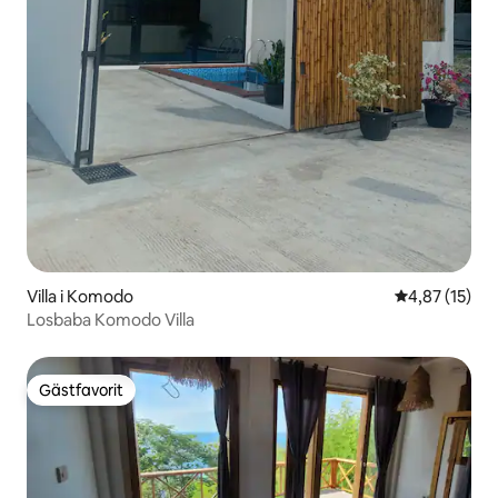
Villa i Komodo
4,87 av 5 i g
4,87 (15)
Losbaba Komodo Villa
Gästfavorit
Gästfavorit