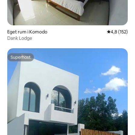
Eget rum i Komodo
4,8 av 5 i ge
4,8 (152)
Dank Lodge
Superhost
Superhost