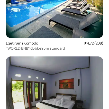
Eget rum i Komodo
4,72 av 5 i ge
4,72 (208)
"WORLD BNB" dubbelrum standard