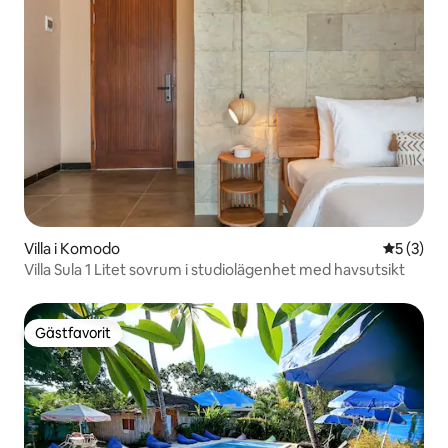
Villa i Komodo
5 av 5 i 
5 (3)
Villa Sula 1 Litet sovrum i studiolägenhet med havsutsikt
Gästfavorit
Gästfavorit