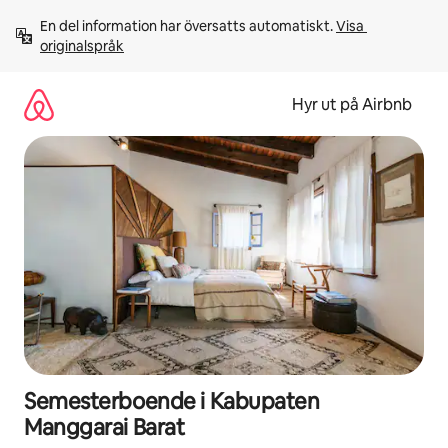
Hoppa
En del information har översatts automatiskt. 
Visa 
till
originalspråk
innehåll
Hyr ut på Airbnb
Semesterboende i Kabupaten
Manggarai Barat