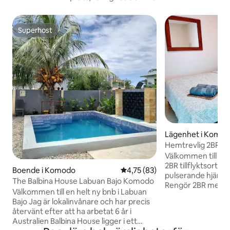
Superhost
Superhost
Lägenhet i Komo
Hemtrevlig 2BR i h
"Ruang Bajo"
Välkommen till "Ru
2BR tillflyktsort i
Boende i Komodo
4,75 av 5 i genomsnittligt be
4,75 (83)
pulserande hjärtat 
The Balbina House Labuan Bajo Komodo
Rengör 2BR med pr
Välkommen till en helt ny bnb i Labuan
vardagsrum, och t
Bajo Jag är lokalinvånare och har precis
Jalan Sukarno Ha
återvänt efter att ha arbetat 6 år i
Ujung • Gratis WiFi
Australien Balbina House ligger i ett
bilresa till Komodo