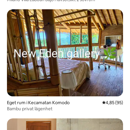
Eget rum i Kecamatan Komodo
4,85 av 5 i g
4,85 (95)
Bambu privat lägenhet