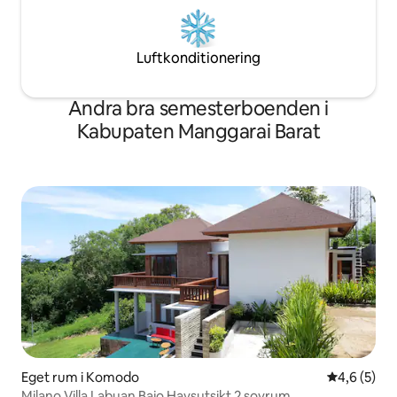
Luftkonditionering
Andra bra semesterboenden i
Kabupaten Manggarai Barat
Eget rum i Komodo
4,6 av 5 i 
4,6 (5)
Milano Villa Labuan Bajo Havsutsikt 2 sovrum