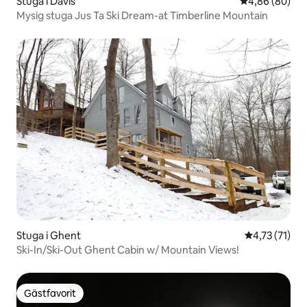
Stuga i Davis
4,86 av 5 i g
4,86 (80)
Mysig stuga Jus Ta Ski Dream-at Timberline Mountain
Stuga i Ghent
4,73 av 5 i 
4,73 (71)
Ski-In/Ski-Out Ghent Cabin w/ Mountain Views!
Gästfavorit
Gästfavorit