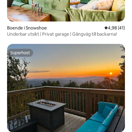
Boende i Snowshoe
4,98 av 5 i g
4,98 (41)
Underbar utsikt | Privat garage | Gångväg till backarna!
Superhost
Superhost