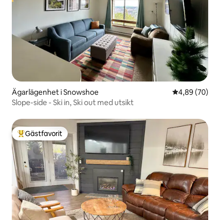
Ägarlägenhet i Snowshoe
4,89 av 5 i g
4,89 (70)
Slope-side - Ski in, Ski out med utsikt
Gästfavorit
Populär gästfavorit