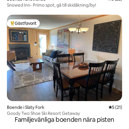
Snowed Inn- Primo spot, gå till skidåkning/by!
Gästfavorit
Populär gästfavorit
Boende i Slaty Fork
5 av 5 i g
5 (21)
Goody Two Shoe Ski Resort Getaway
Familjevänliga boenden nära pisten