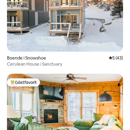
Boende i Snowshoe
5 av 5 i g
5 (43)
Cerulean House i Sanctuary
Gästfavorit
Populär gästfavorit