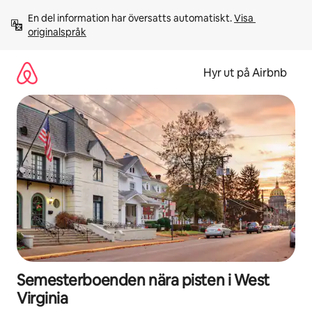
Hoppa
En del information har översatts automatiskt. 
Visa 
till
originalspråk
innehåll
Hyr ut på Airbnb
Semesterboenden nära pisten i West
Virginia