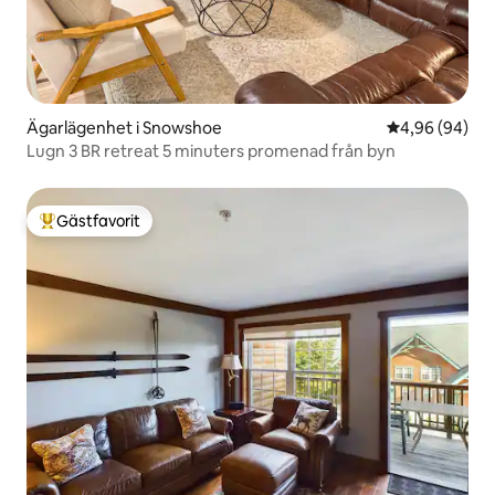
Ägarlägenhet i Snowshoe
4,96 av 5 i g
4,96 (94)
Lugn 3 BR retreat 5 minuters promenad från byn
Gästfavorit
Populär gästfavorit