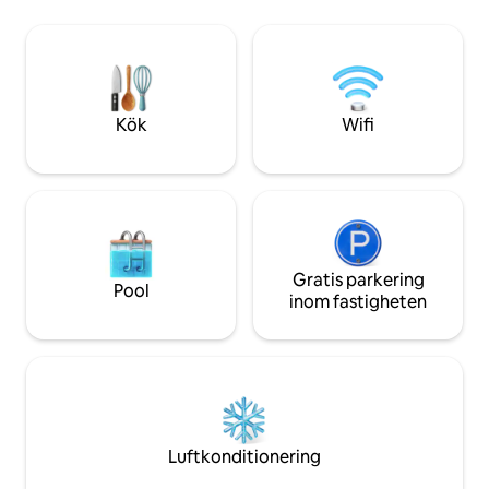
varje våning för ultimat komfort och
golv. Det andra s
avskildhet. Bara några minuter från
full/queen-säng oc
Davis och Thomas kan du njuta av musik
sovrummet har 2 
på The Purple Fiddle, en kall öl på
våningssängar. D
Stumptown Ales, promenera i de många
har en kombinatio
konstgallerierna och mycket mer!
granit handfat och
Kök
Wifi
har en propangrill
kommer på besök
Gratis parkering
Pool
inom fastigheten
Luftkonditionering