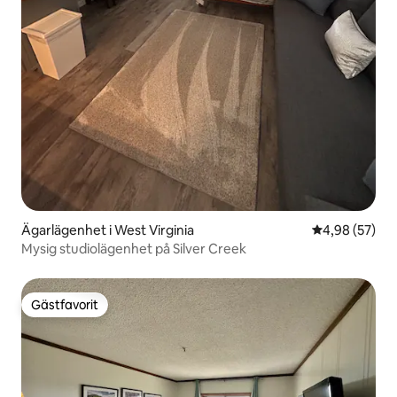
Ägarlägenhet i West Virginia
4,98 av 5 i g
4,98 (57)
Mysig studiolägenhet på Silver Creek
Gästfavorit
Gästfavorit