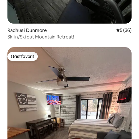
Radhus i Dunmore
5 av 5 i g
5 (36)
Ski in/Ski out Mountain Retreat!
Gästfavorit
Gästfavorit