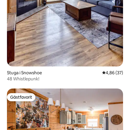
Stuga i Snowshoe
4,86 av 5 i g
4,86 (37)
48 Whistlepunk!
Gästfavorit
Gästfavorit