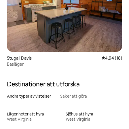
Stuga i Davis
4,94 av 5 i g
4,94 (18)
Basläger
Destinationer att utforska
Andra typer av vistelser
Saker att göra
Lägenheter att hyra
Sjöhus att hyra
West Virginia
West Virginia