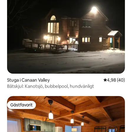
Stuga i Canaan Valley
4,98 av 5 i g
4,98 (40)
Båtskjul: Kanotsjö, bubbelpool, hundvänligt
Gästfavorit
Gästfavorit