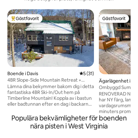
Gästfavorit
Gästfavorit
Populär gästfavorit
Gästfavorit
Boende i Davis
5 av 5 i genomsnittligt be
5 (31)
4BR Slope-Side Mountain Retreat +
Ägarlägenhet i S
bubbelpool och bastu
Lämna dina bekymmer bakom dig i detta
Ombyggd Summit 
fantastiska 4BR Ski-In/Out hem på
Modern & Cozy
RENOVERAD NOV 2
Timberline Mountain! Koppla av i bastun
har NY färg, lampo
eller badtunnan efter en dag i backarna,
vardagsrumsmöble
eller en lång vandring i Dolly Sods. Detta
minuters promenad 
boende har nyligen renoverats och har
Populära bekvämligheter för boenden
sovrum, 2 badrum,
ett öppet vardagsrum, matplats,
bäddsoffa. Det fö
nära pisten i West Virginia
gourmetkök, luftkonditionering,
queen-säng med 
gaskamin, plus sovrum och badrum på
har dusch, dubbel