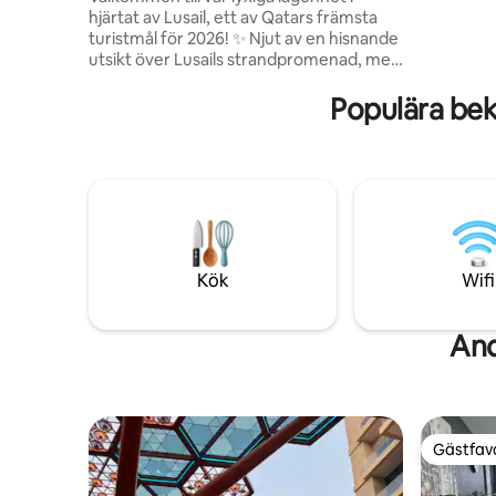
stormark
hjärtat av Lusail, ett av Qatars främsta
Porto Arab
turistmål för 2026! ✨ Njut av en hisnande
Hållplatse
utsikt över Lusails strandpromenad, med
två minut
ett exceptionellt läge nära de bästa
attraktionerna: • Minuter från Vandom
Populära be
Mall, Lucille Boulevard och Winter
Wonderland • 10 minuters bilväg till Pearl
• Endast 25 minuter från Hamads
internationella flygplats Lägenheten är
113 m², med modern design och en
bekväm atmosfär som inkluderar: •
Rymligt vardagsrum med eleganta
möbler • Fullt utrustat kök med alla
Kök
Wifi
förnödenheter • Direkt havsutsikt ger
dig en enastående upplevelse
And
Gästfavo
Gästfavo