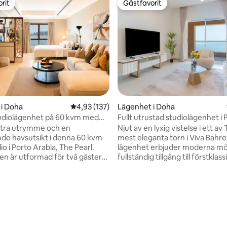
rit
Gästfavorit
rit
Gästfavorit
i Doha
4,93 av 5 i genomsnittligt betyg, 137 omdöm
4,93 (137)
Lägenhet i Doha
udiolägenhet på 60 kvm med
Fullt utrustad studiolägenhet i P
t
FGR1
xtra utrymme och en
Njut av en lyxig vistelse i ett av
de havsutsikt i denna 60 kvm
mest eleganta torn i Viva Bahr
io i Porto Arabia, The Pearl.
lägenhet erbjuder moderna mö
n är utformad för två gäster
fullständig tillgång till förstklass
n dubbelsäng, bäddsoffa, kök,
bekvämligheter. ✅ Direkt tillträde till
 en dedikerad arbetsyta. Det är
stranden ✅ Simbassänger (ino
skt val för en avkopplande
utomhus) ✅ Fullt utrustat gym 
en affärsresa eller en längre
lekområde för✅ barn ✅ Säkerh
tligt betyg, 17 omdömen
 Gäster kan njuta av gymmet,
reception dygnet runt ✅ Egen
cuzzin och tillgången till
stormarknad, apotek, tvättstu
 Kaféer, restauranger, en
Gångavstånd till restauranger, 