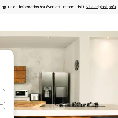
En del information har översatts automatiskt. 
Visa originalspråk
d upp- och nedåtpilarna eller utforska genom att trycka eller svepa.