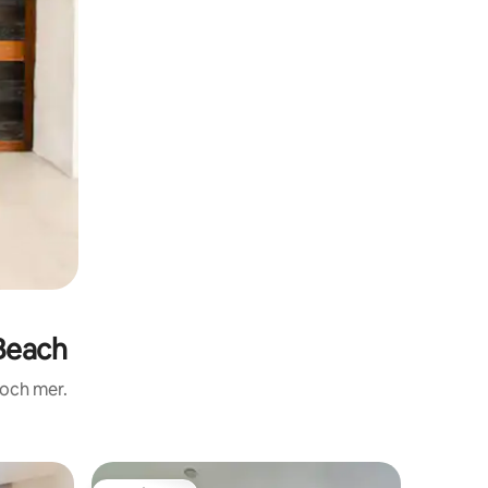
Beach
 och mer.
Ägarläge