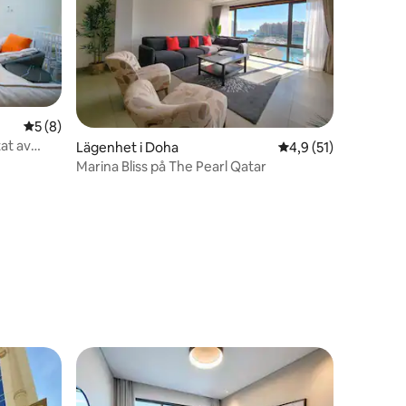
en
5 av 5 i genomsnittligt betyg, 8 omdömen
5 (8)
tat av
Lägenhet i Doha
4,9 av 5 i genomsni
4,9 (51)
Marina Bliss på The Pearl Qatar