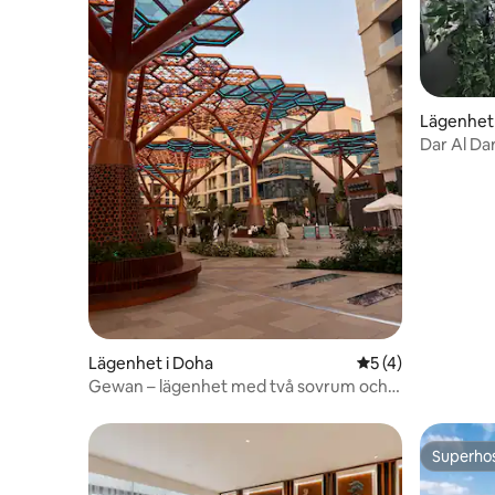
Lägenhet 
Dar Al Da
Lägenhet i Doha
5 av 5 i genomsni
5 (4)
Gewan – lägenhet med två sovrum och
havsutsikt + personalboende
Superho
Superho