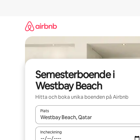
Hoppa
till
innehåll
Semesterboende i
Westbay Beach
Hitta och boka unika boenden på Airbnb
Plats
När resultaten är tillgängliga kan du navigera me
Incheckning