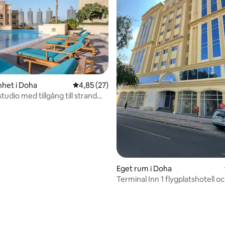
tligt betyg, 31 omdömen
het i Doha
4,85 av 5 i genomsnittligt betyg, 27 omdöm
4,85 (27)
tudio med tillgång till strand
Eget rum i Doha
Terminal Inn 1 flygplatshotell och
lägenhet