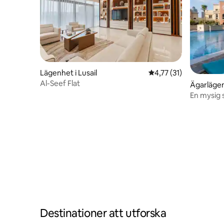
Lägenhet i Lusail
4,77 av 5 i genomsnit
4,77 (31)
Al-Seef Flat
Ägarlägen
En mysig s
och pool
Destinationer att utforska