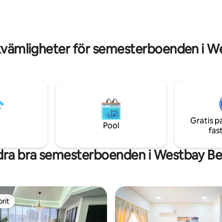
nad och strandpromenaden
butiker Perfekt för par, ensamma
ia ligger alla i närheten.
resenärer, integritet och boend
n för kollektivtrafik ligger cirka
hotellstil i ett av Dohas mest ex
er bort.
områden.
kvämligheter för semesterboenden i W
Gratis p
Pool
fas
ra bra semesterboenden i Westbay B
rit
rit