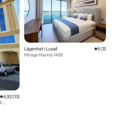
en
Lägenhet i Lusail
5 av 5 i genomsni
5 (3)
Mirage Marina 1408
4,92 av 5 i genomsnittligt betyg, 13 omdömen
4,92 (13)