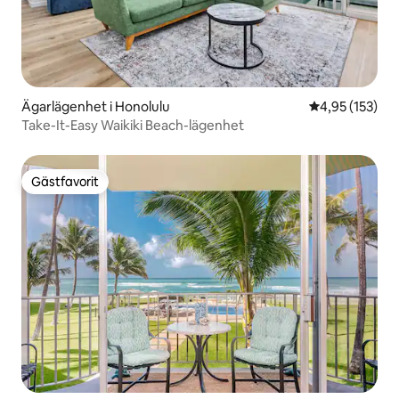
Ägarlägenhet i Honolulu
4,95 av 5 i ge
4,95 (153)
Take-It-Easy Waikiki Beach-lägenhet
Gästfavorit
Gästfavorit