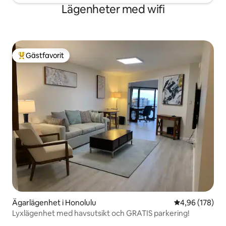
Lägenheter med wifi
Gästfavorit
Populär gästfavorit
Ägarlägenhet i Honolulu
4,96 av 5 i ge
4,96 (178)
Lyxlägenhet med havsutsikt och GRATIS parkering!