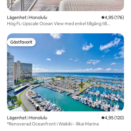
Lägenhet i Honolulu
4,95 av 5 i ge
4,95 (176)
Hög FL-Upscale Ocean View med enkel tillgång till
stranden~
Gästfavorit
Gästfavorit
Lägenhet i Honolulu
4,95 av 5 i ge
4,95 (120)
*Renoverad Oceanfront i Waikiki - Ilikai Marina