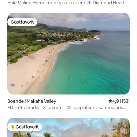
Hale Malino Home med fyrverkerier och Diamond Head
Vie
Gästfavorit
Gästfavorit
Boende i Makaha Valley
4,9 av 5 i ge
4,9 (153)
Ett litet paradis – 3 sovrum – 10 sovplatser – samma pris
för 10 som för 2
Gästfavorit
Populär gästfavorit