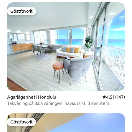
Gästfavorit
Gästfavorit
Ägarlägenhet i Honolulu
4,91 av 5 i ge
4,91 (147)
Takvåning på 32:a våningen, havsutsikt, 3 minuters
promenad till stranden
Gästfavorit
Gästfavorit