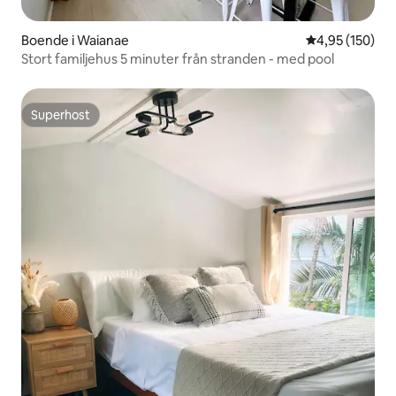
Boende i Waianae
4,95 av 5 i ge
4,95 (150)
Stort familjehus 5 minuter från stranden - med pool
Superhost
Superhost