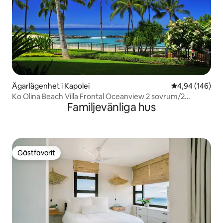
Ägarlägenhet i Kapolei
4,94 av 5 i ge
4,94 (146)
Ko Olina Beach Villa Frontal Oceanview 2 sovrum/2
Familjevänliga hus
badrum
Gästfavorit
Gästfavorit