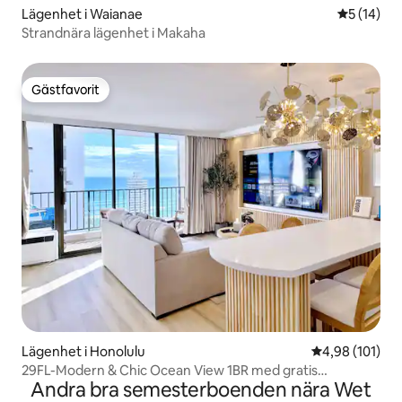
Lägenhet i Waianae
5 av 5 i g
5 (14)
Strandnära lägenhet i Makaha
Gästfavorit
Gästfavorit
Lägenhet i Honolulu
4,98 av 5 i ge
4,98 (101)
29FL-Modern & Chic Ocean View 1BR med gratis
Andra bra semesterboenden nära Wet
parkering~