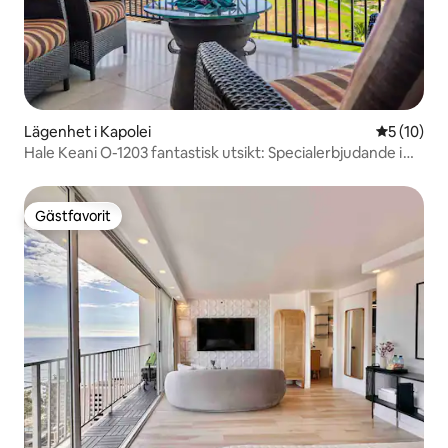
Lägenhet i Kapolei
5 av 5 i g
5 (10)
Hale Keani O-1203 fantastisk utsikt: Specialerbjudande i
september!
Gästfavorit
Gästfavorit