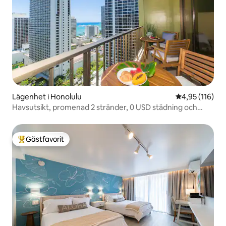
Lägenhet i Honolulu
4,95 av 5 i ge
4,95 (116)
Havsutsikt, promenad 2 stränder, 0 USD städning och
park, kök
Gästfavorit
Populär gästfavorit