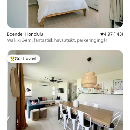
Boende i Honolulu
4,97 av 5 i ge
4,97 (143)
Waikiki Gem, fantastisk havsutsikt, parkering ingår
Gästfavorit
Populär gästfavorit