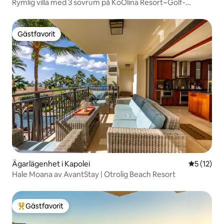
Rymlig villa med 3 sovrum på KoOlina Resort~Golf-
Strand&Måltider
Gästfavorit
Gästfavorit
Ägarlägenhet i Kapolei
5 av 5 i g
5 (12)
Hale Moana av AvantStay | Otrolig Beach Resort
Gästfavorit
Populär gästfavorit