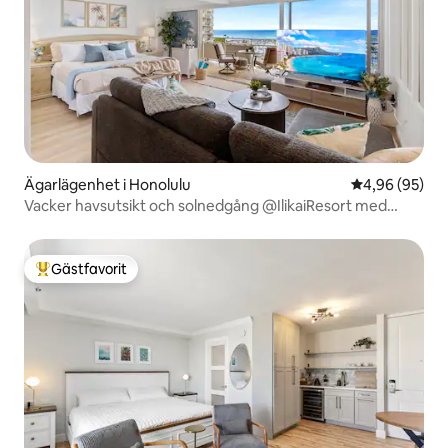
Ägarlägenhet i Honolulu
4,96 av 5 i g
4,96 (95)
Vacker havsutsikt och solnedgång @IlikaiResort med
parkering
Gästfavorit
Populär gästfavorit