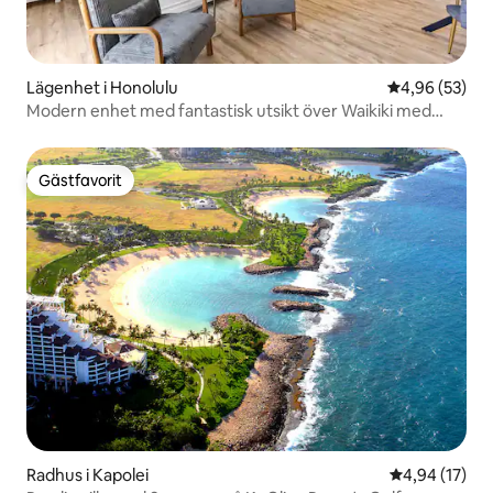
Lägenhet i Honolulu
4,96 av 5 i g
4,96 (53)
Modern enhet med fantastisk utsikt över Waikiki med
Lanai
Gästfavorit
Gästfavorit
Radhus i Kapolei
4,94 av 5 i g
4,94 (17)