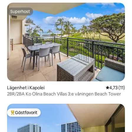
Superhost
Superhost
Lägenhet i Kapolei
4,73 av 5 i 
4,73 (11)
2BR/2BA Ko Olina Beach Villas 3:e våningen Beach Tower
Gästfavorit
Populär gästfavorit