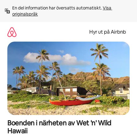
Hoppa
En del information har översatts automatiskt. 
Visa 
till
originalspråk
innehåll
Hyr ut på Airbnb
Boenden i närheten av Wet 'n' Wild
Hawaii