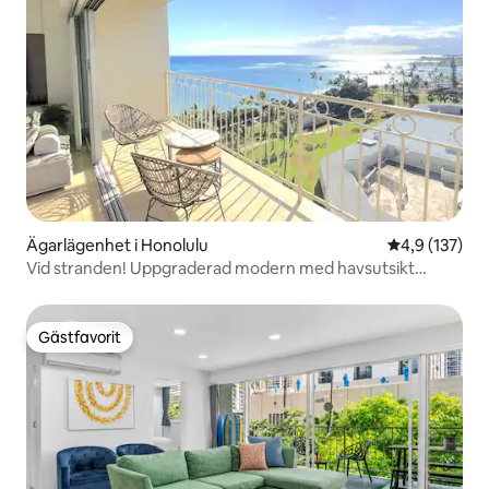
Ägarlägenhet i Honolulu
4,9 av 5 i ge
4,9 (137)
Vid stranden! Uppgraderad modern med havsutsikt
(WS1116)
Gästfavorit
Gästfavorit