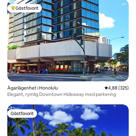
Gästfavorit
Populär gästfavorit
Ägarlägenhet i Honolulu
4,88 av 5 i ge
4,88 (325)
Elegant, rymlig Downtown Hideaway med parkering
Gästfavorit
Gästfavorit