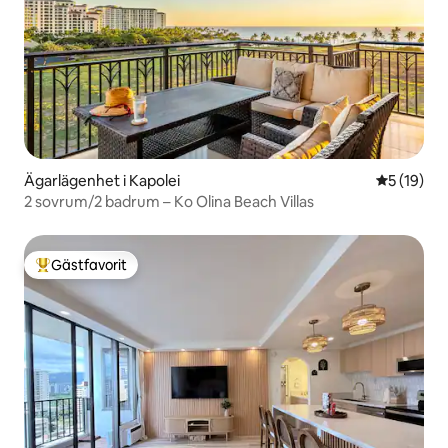
Ägarlägenhet i Kapolei
5 av 5 i g
5 (19)
2 sovrum/2 badrum – Ko Olina Beach Villas
Gästfavorit
Populär gästfavorit