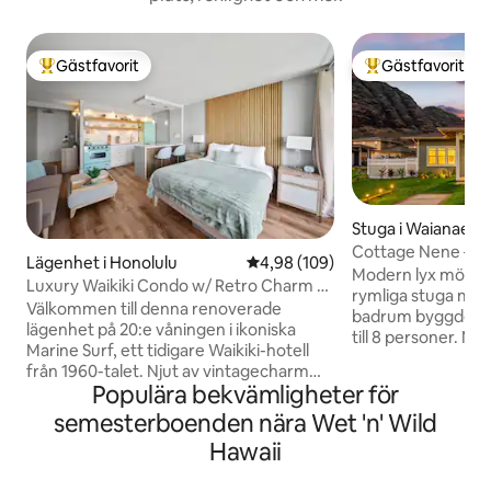
Gästfavorit
Gästfavorit
Populär gästfavorit
Populär gästfavor
Stuga i Waianae
Cottage Nene – Ly
Lägenhet i Honolulu
4,98 av 5 i genomsnittligt bety
4,98 (109)
och berg
Modern lyx möter 
Luxury Waikiki Condo w/ Retro Charm &
rymliga stuga med
FREE Parking
Välkommen till denna renoverade
badrum byggdes 
lägenhet på 20:e våningen i ikoniska
till 8 personer. Njut
Marine Surf, ett tidigare Waikiki-hotell
vardagsrum med 4
från 1960-talet. Njut av vintagecharm
förstklassiga möb
Populära bekvämligheter för
med modern lyx, inklusive en delvis
ut till en fullt anl
havsutsikt, GRATIS underjordisk
semesterboenden nära Wet 'n' Wild
med den bästa uts
parkering, ultrasnabbt 1 gigabit internet,
området, perfekt 
Hawaii
luftkonditionering och en 65" smart-TV
stjärnskådning på k
med Apple TV. Koppla av i poolen eller
gemensam pool, j