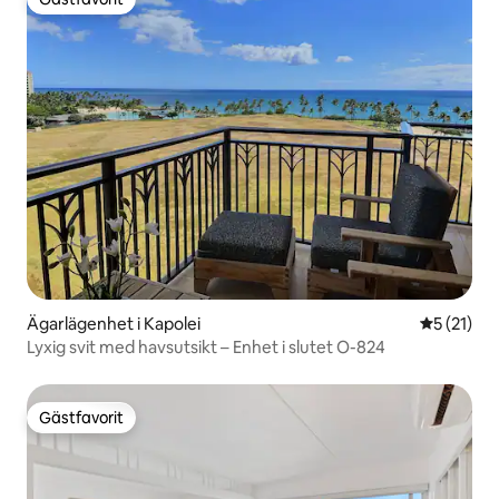
Gästfavorit
Ägarlägenhet i Kapolei
5 av 5 i g
5 (21)
Lyxig svit med havsutsikt – Enhet i slutet O-824
Gästfavorit
Gästfavorit