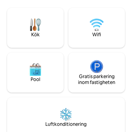
utforska närliggande shopping,
samtidigt som du 
restauranger och stränder i världsklass.
från stränder i vär
Med en dubbelsäng och bäddsoffa är
och vandringslede
den perfekt för par eller familjer. Boka
avbokning inom 4
din bit av paradiset idag och upptäck
essensen av Waikikis ölyx.
Kök
Wifi
Gratis parkering
Pool
inom fastigheten
Luftkonditionering