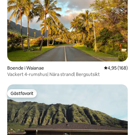
Boende i Waianae
4,95 av 5 i ge
4,95 (168)
Vackert 4-rumshus| Nära strand| Bergsutsikt
Gästfavorit
Gästfavorit