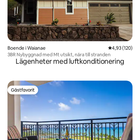
Boende i Waianae
4,93 av 5 i ge
4,93 (120)
3BR Nybyggnad med Mt utsikt, nära till stranden
Lägenheter med luftkonditionering
Gästfavorit
Gästfavorit