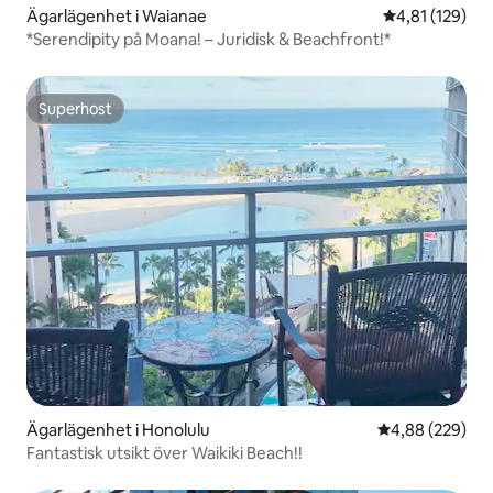
Ägarlägenhet i Waianae
4,81 av 5 i ge
4,81 (129)
*Serendipity på Moana! – Juridisk & Beachfront!*
Superhost
Superhost
Ägarlägenhet i Honolulu
4,88 av 5 i ge
4,88 (229)
Fantastisk utsikt över Waikiki Beach!!