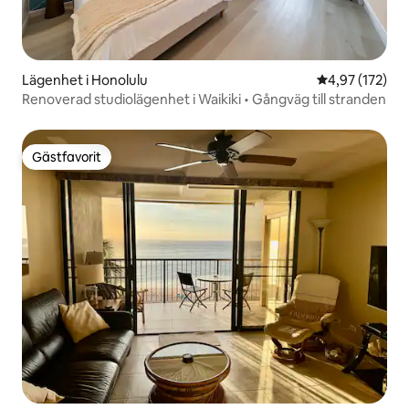
Lägenhet i Honolulu
4,97 av 5 i ge
4,97 (172)
Renoverad studiolägenhet i Waikiki • Gångväg till stranden
Gästfavorit
Gästfavorit