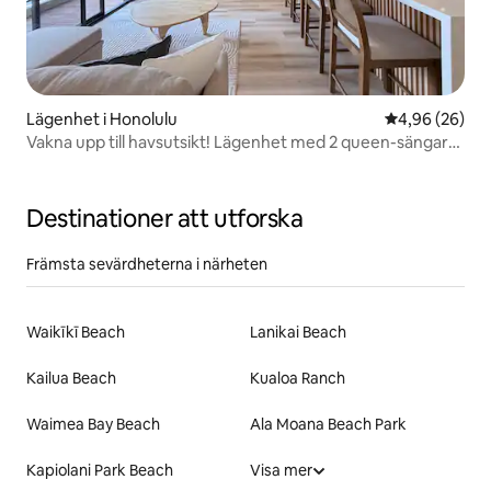
Lägenhet i Honolulu
4,96 av 5 i g
4,96 (26)
Vakna upp till havsutsikt! Lägenhet med 2 queen-sängar
och gratis parkering
Destinationer att utforska
Främsta sevärdheterna i närheten
Waikīkī Beach
Lanikai Beach
Kailua Beach
Kualoa Ranch
Waimea Bay Beach
Ala Moana Beach Park
Kapiolani Park Beach
Visa mer