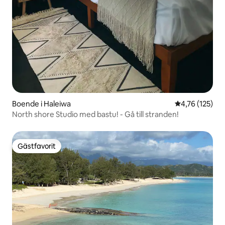
Boende i Haleiwa
4,76 av 5 i ge
4,76 (125)
North shore Studio med bastu! - Gå till stranden!
Gästfavorit
Gästfavorit