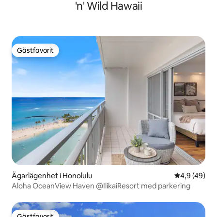
'n' Wild Hawaii
Gästfavorit
Gästfavorit
Ägarlägenhet i Honolulu
4,9 av 5 i g
4,9 (49)
Aloha OceanView Haven @IlikaiResort med parkering
Gästfavorit