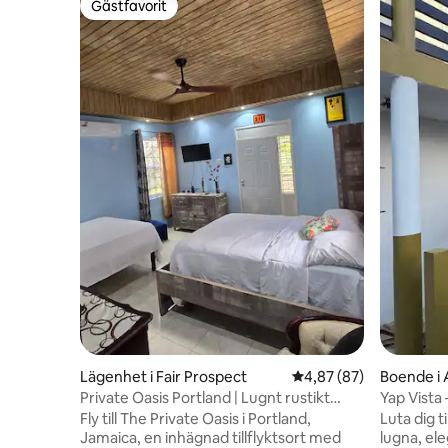
Gästfavorit
Gästfavorit
Lägenhet i Fair Prospect
4,87 av 5 i genomsnit
4,87 (87)
Boende i 
Private Oasis Portland | Lugnt rustikt
Yap Vista
tillflyktsställe
Fly till The Private Oasis i Portland,
Luta dig t
Jamaica, en inhägnad tillflyktsort med
lugna, el