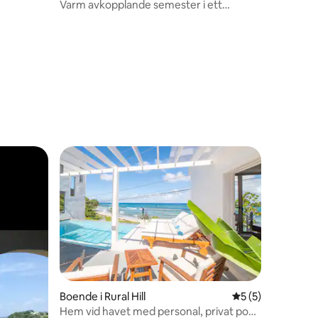
Varm avkopplande semester i ett
boende i stugstil
Boende i Rural Hill
5 av 5 i genomsni
5 (5)
Hem vid havet med personal, privat pool
en