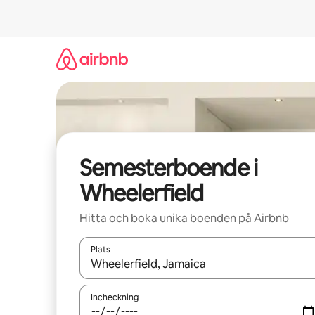
Hoppa
till
innehåll
Semesterboende i
Wheelerfield
Hitta och boka unika boenden på Airbnb
Plats
När resultaten är tillgängliga kan du navigera me
Incheckning