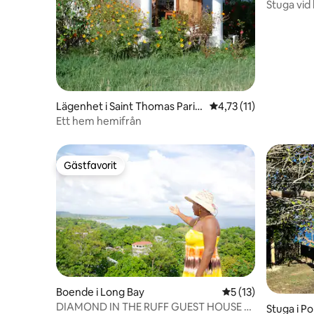
Stuga vid
(4 gäster)
Lägenhet i Saint Thomas Paris
4,73 av 5 i genomsnit
4,73 (11)
h
Ett hem hemifrån
Gästfavorit
Gästfavorit
Boende i Long Bay
5 av 5 i genomsnit
5 (13)
DIAMOND IN THE RUFF GUEST HOUSE 4
Stuga i P