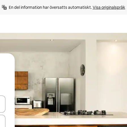
En del information har översatts automatiskt. 
Visa originalspråk
d upp- och nedåtpilarna eller utforska genom att trycka eller svepa.