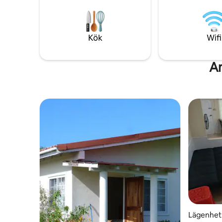
Kök
Wifi
An
Lägenhet