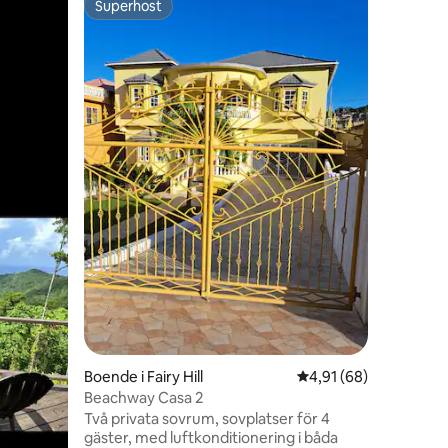
Superhost
Gästfav
Superhost
Gästfav
Lashann
Ditt mysig
av vårt l
rum. Njut
av!! Slå värmen! Rummet är fullt
luftkondi
välkommen
trädgård och
till väse
nyligen 
Centre. D
minuters 
kan njuta
mineralv
en
Boende i Fairy Hill
4,91 av 5 i genomsnit
4,91 (68)
Beachway Casa 2
Två privata sovrum, sovplatser för 4
gäster, med luftkonditionering i båda