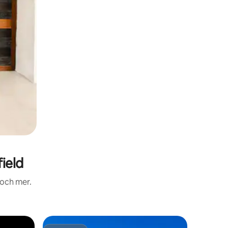
ield
 och mer.
Lägenhet 