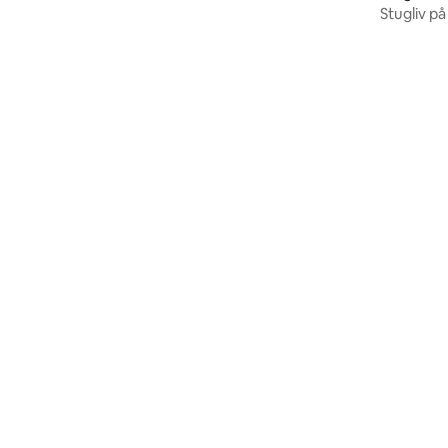
SOVRUM
Stugliv p