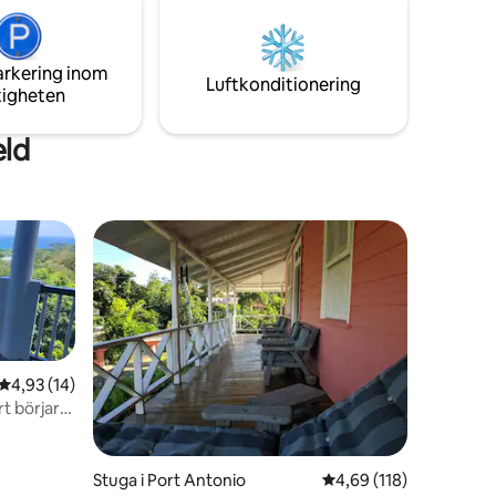
ljud från
rfekta
 upp
arkering inom
Luftkonditionering
tigheten
eld
4,93 av 5 i genomsnittligt betyg, 14 omdömen
4,93 (14)
rt börjar
en
Stuga i Port Antonio
4,69 av 5 i genomsnitt
4,69 (118)