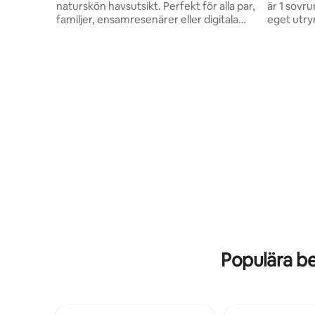
naturskön havsutsikt. Perfekt för alla par,
är 1 sovru
familjer, ensamresenärer eller digitala
eget utry
nomader. Här finns självincheckning,
Utrymmet 
luftkonditionering, Wi-Fi med hög
luftkondi
hastighet och ett fullt utrustat kök.
vatten. De
Koppla av i trädgården eller i lusthuset,
Amity Hall
njut av fantastiska soluppgångar över
över den 
Karibiska havet och solnedgångar över
nära värl
bergen, och utforska närliggande Long
soluppgå
Bay, Boston Beach, Winnifred Beach och
din priva
Blue Lagoon. Perfekt för gäster som
Blue Mount
söker avskildhet, lugn och en fridfull
bättre än 
jamaicansk ötillflykt.
Populära b