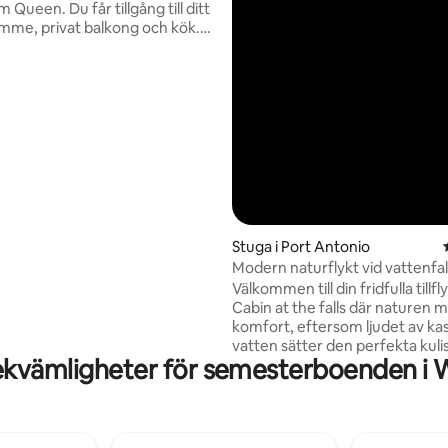
m Queen. Du får tillgång till ditt
mme, privat balkong och kök.
är utrustat med WiFi,
tionering och varmt och kallt
nna pärla ligger i historiska
 St. Thomas. Villan har utsikt
frodiga landsbygden och ligger
dsberömda stränder. Titta på
ngen och solnedgångarna från
ta balkong medan du njuter av
ain Coffee. Det blir inte
så här! En sann pärla!
Stuga i Port Antonio
Modern naturflykt vid vattenfal
Välkommen till din fridfulla tillfly
Cabin at the falls där naturen 
komfort, eftersom ljudet av ka
vatten sätter den perfekta kuli
ekvämligheter för semesterboenden i W
din vistelse. Denna mysiga stug
bara en promenad bort från vat
och erbjuder en sällsynt blandn
avskildhet, komfort och naturli
Oavsett om du vandrar till basen