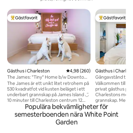
Gästfavorit
Gästfavorit
Populär gästfavorit
Populär gästfavor
Gästhus i Charleston
4,98 av 5 i genomsnittligt bety
4,98 (260)
Gästhus i Charles
The James: "Tiny" Home b/w Downtown
Gångavstånd till r
& Folly
vackert och rent
The James är ett unikt litet retrohem på
Välkommen till Cur
530 kvadratfot vid kusten beläget i ett
privat gästhus på 
underbart grannskap på James Island ◡̈
Charlestons mest 
10 minuter till Charleston centrum 12
grannskap. Med en
Populära bekvämligheter för
minuter till Folly Beach Gångavstånd till
bäddsoffa är detta 
restauranger The James rymmer upp till
par, vänner eller s
semesterboenden nära White Point
6 personer och 2 hundar (INGEN AVGIFT
efter en semester i e
Garden
FÖR HUSDJUR) och har en privat
Pensionatet ligger
inhägnad gård och uteplats med en
många restaurange