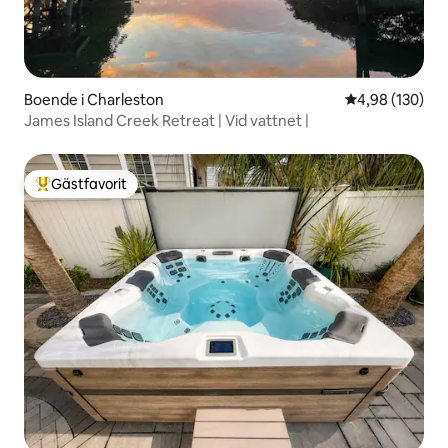
Boende i Charleston
4,98 av 5 i ge
4,98 (130)
James Island Creek Retreat | Vid vattnet |
Gästfavorit
Populär gästfavorit