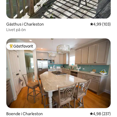
Gästhus i Charleston
4,99 av 5 i ge
4,99 (103)
Livet på ön
Gästfavorit
Populär gästfavorit
Boende i Charleston
4,98 av 5 i ge
4,98 (237)