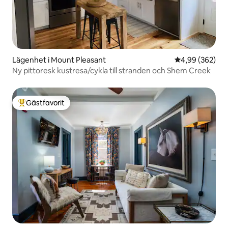
Lägenhet i Mount Pleasant
4,99 av 5 i ge
4,99 (362)
Ny pittoresk kustresa/cykla till stranden och Shem Creek
Gästfavorit
Populär gästfavorit