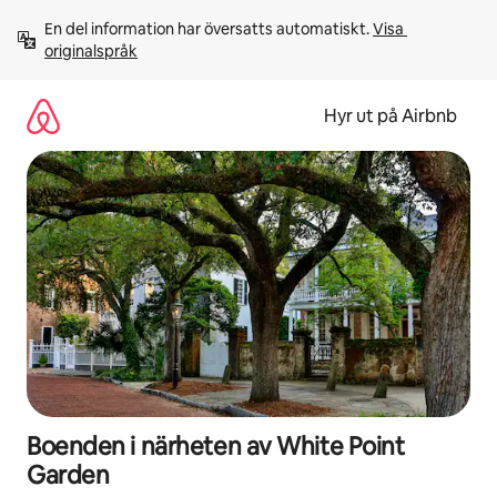
Hoppa
En del information har översatts automatiskt. 
Visa 
till
originalspråk
innehåll
Hyr ut på Airbnb
Boenden i närheten av White Point
Garden