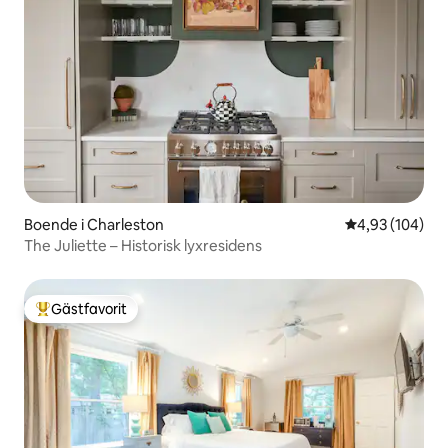
Boende i Charleston
4,93 av 5 i ge
4,93 (104)
The Juliette – Historisk lyxresidens
Gästfavorit
Populär gästfavorit