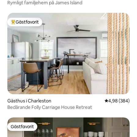
Rymligt familjehem på James Island
Gästfavorit
Populär gästfavorit
Gästhus i Charleston
4,98 av 5 i ge
4,98 (384)
Bedårande Folly Carriage House Retreat
Gästfavorit
Gästfavorit