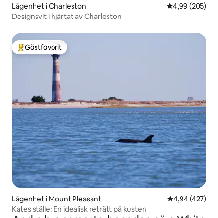
Lägenhet i Charleston
4,99 av 5 i ge
4,99 (205)
Designsvit i hjärtat av Charleston
Gästfavorit
Populär gästfavorit
Lägenhet i Mount Pleasant
4,94 av 5 i ge
4,94 (427)
Kates ställe: En idealisk reträtt på kusten