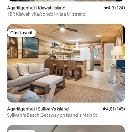
Ägarlägenhet i Kiawah Island
4,9 av 5 i ge
4,9 (124)
1 BR Kiawah villa/condo | Nära till strand
Gästfavorit
Gästfavorit
Ägarlägenhet i Sullivan's Island
4,81 av 5 i ge
4,81 (145)
Sullivan 's Beach Getaway on Island' s Main St