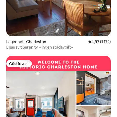
Lägenhet i Charleston
4,97 av 5 i gen
4,97 (1 172)
Lisas svit Serenity ~ ingen städavgift~
Gästfavorit
Gästfavorit