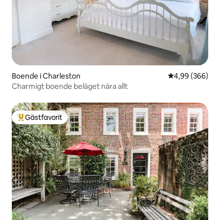
Boende i Charleston
4,99 av 5 i ge
4,99 (366)
Charmigt boende beläget nära allt
Gästfavorit
Populär gästfavorit