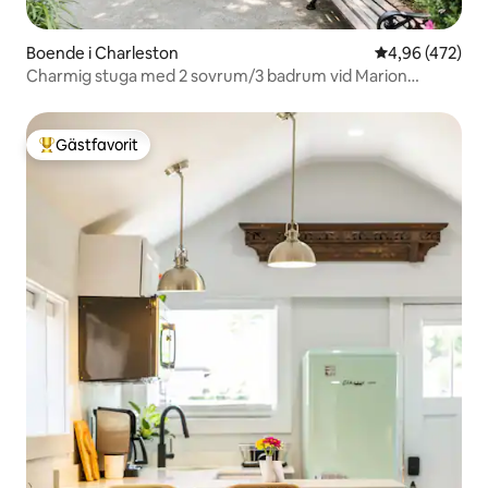
Boende i Charleston
4,96 av 5 i ge
4,96 (472)
Charmig stuga med 2 sovrum/3 badrum vid Marion
Square
Gästfavorit
Populär gästfavorit