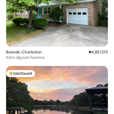
Boende i Charleston
4,89 av 5 i ge
4,89 (211)
Känn dig som hemma
Gästfavorit
Populär gästfavorit