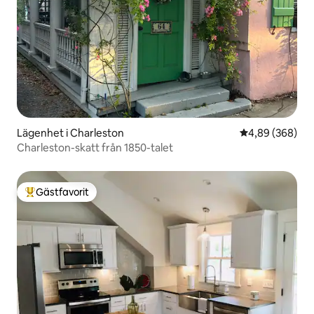
Lägenhet i Charleston
4,89 av 5 i ge
4,89 (368)
Charleston-skatt från 1850-talet
Gästfavorit
Populär gästfavorit