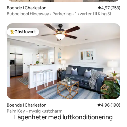
Boende i Charleston
4,97 av 5 i ge
4,97 (253)
Bubbelpool Hideaway • Parkering • 1 kvarter till King St!
Gästfavorit
Populär gästfavorit
Boende i Charleston
4,96 av 5 i ge
4,96 (190)
Palm Key – mysig kustcharm
Lägenheter med luftkonditionering