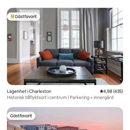
Gästfavorit
Populär gästfavorit
Lägenhet i Charleston
4,98 av 5 i ge
4,98 (435)
Historisk tillflyktsort i centrum | Parkering + innergård
Gästfavorit
Gästfavorit