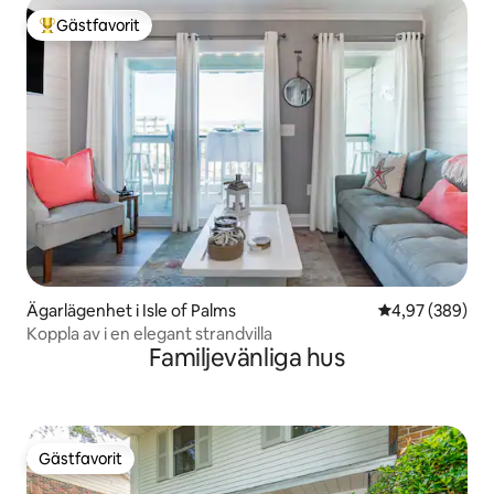
Gästfavorit
Populär gästfavorit
Ägarlägenhet i Isle of Palms
4,97 av 5 i ge
4,97 (389)
Koppla av i en elegant strandvilla
Familjevänliga hus
Gästfavorit
Gästfavorit