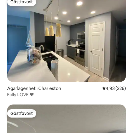
Gästfavorit
Gästfavorit
Ägarlägenhet i Charleston
4,93 av 5 i ge
4,93 (226)
Folly LOVE ❤️
Gästfavorit
Gästfavorit