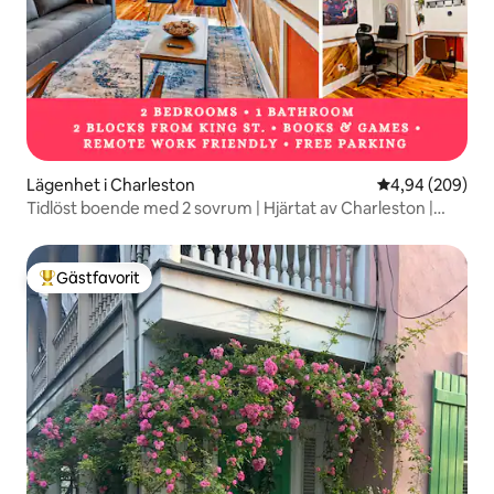
Lägenhet i Charleston
4,94 av 5 i ge
4,94 (209)
Tidlöst boende med 2 sovrum | Hjärtat av Charleston |
King St
Gästfavorit
Populär gästfavorit