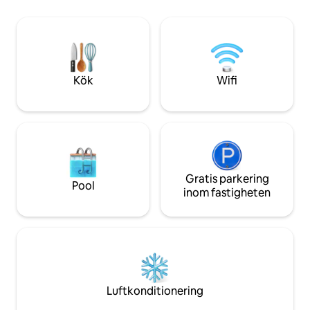
utomhusdusch och ett tassbadkar! The
musiklokal, biogr
James är idealiskt för ensamresenärer,
yogastudio, lekpla
par, familjer, de som reser med sin(a)
vacker utsikt över
hund(ar), de med begränsad rörlighet
Charleston och Fol
och grupper av vänner. #BNB-2023-02
slå denna plats!
Kök
Wifi
Gratis parkering
Pool
inom fastigheten
Luftkonditionering