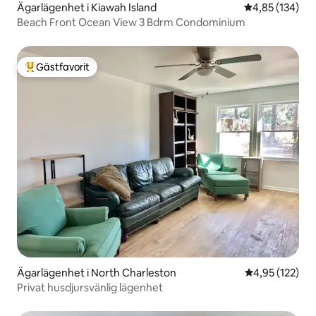
Ägarlägenhet i Kiawah Island
4,85 av 5 i ge
4,85 (134)
Beach Front Ocean View 3 Bdrm Condominium
Gästfavorit
Populär gästfavorit
Ägarlägenhet i North Charleston
4,95 av 5 i ge
4,95 (122)
Privat husdjursvänlig lägenhet