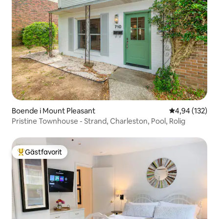
Boende i Mount Pleasant
4,94 av 5 i ge
4,94 (132)
Pristine Townhouse - Strand, Charleston, Pool, Rolig
Gästfavorit
Populär gästfavorit