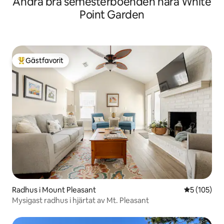
Andra bra semesterboenden nära White
Point Garden
Gästfavorit
Populär gästfavorit
Radhus i Mount Pleasant
5 av 5 i ge
5 (105)
Mysigast radhus i hjärtat av Mt. Pleasant