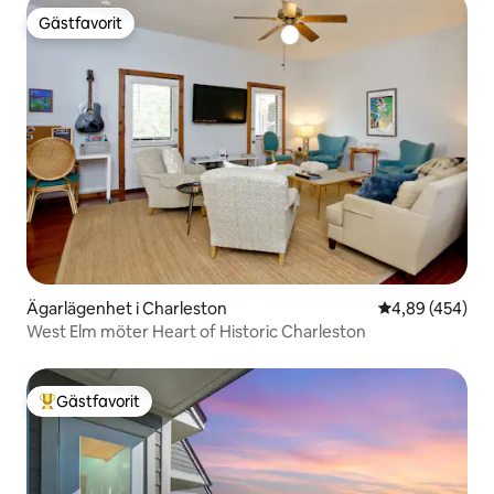
Gästfavorit
Gästfavorit
Ägarlägenhet i Charleston
4,89 av 5 i ge
4,89 (454)
West Elm möter Heart of Historic Charleston
Gästfavorit
Populär gästfavorit