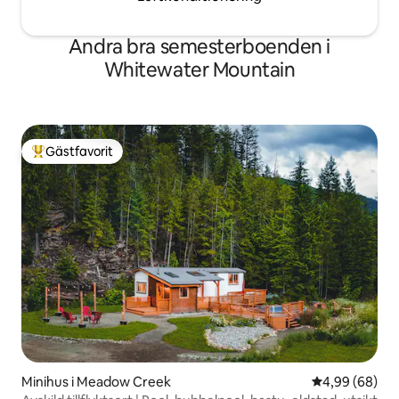
Andra bra semesterboenden i
Whitewater Mountain
Gästfavorit
Populär gästfavorit
Minihus i Meadow Creek
4,99 av 5 i g
4,99 (68)