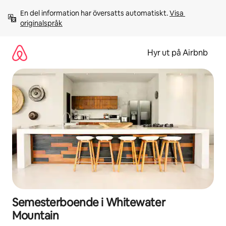
Hoppa
En del information har översatts automatiskt. 
Visa 
till
originalspråk
innehåll
Hyr ut på Airbnb
Semesterboende i Whitewater
Mountain