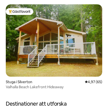
Gästfavorit
Populär gästfavorit
Stuga i Silverton
4,97 av 5 i g
4,97 (65)
Valhalla Beach Lakefront Hideaway
Destinationer att utforska