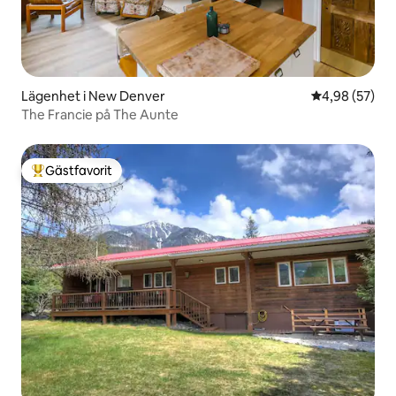
Lägenhet i New Denver
4,98 av 5 i g
4,98 (57)
The Francie på The Aunte
Gästfavorit
Populär gästfavorit