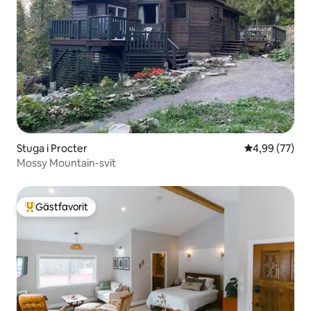
Stuga i Procter
4,99 av 5 i g
4,99 (77)
Mossy Mountain-svit
Gästfavorit
Populär gästfavorit