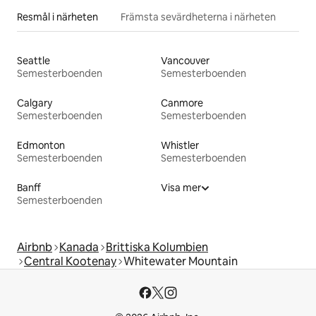
Resmål i närheten
Främsta sevärdheterna i närheten
Seattle
Vancouver
Semesterboenden
Semesterboenden
Calgary
Canmore
Semesterboenden
Semesterboenden
Edmonton
Whistler
Semesterboenden
Semesterboenden
Banff
Visa mer
Semesterboenden
Airbnb
Kanada
Brittiska Kolumbien
Central Kootenay
Whitewater Mountain