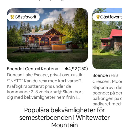
Gästfavorit
Gästfavorit
Populär gästfavorit
Populär gästfavor
Boende i Central Kootenay
4,92 av 5 i genomsnittligt bety
4,92 (250)
D
Duncan Lake Escape, privat oas, rustik
Boende i Hills
lyx!
*”NYTT” Kan du resa med kort varsel?
Crescent Moon C
Kraftigt rabatterat pris under de
Slappna av i detta
kommande 2–3 veckorna😎 Skäm bort
boende; på den o
dig med bekvämligheter hemifrån i
balkongen på övers
vildmarken, vid stranden med sjö- och
badkaret med tassar. Vår stuga b
bergsutsikt! Vackert utformad stuga
Populära bekvämligheter för
på 1930-talet. Vi h
med specialtillverkade träsniderier,
det så att det verk
semesterboenden i Whitewater
gourmetkök med högkvalitativa kokkärl
fridfullt med vack
Mountain
och avancerade vitvaror – alla de mysiga
bekvämligheter i en ru