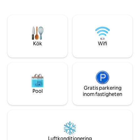
lyxartiklar man kan förvänta sig! Och en
tillgång till järnv
bubbelpool! Och sportfiskare kommer
en kort cykeltur el
från hela området för att fiska den
stränderna vid Slocan
förkastade Duncan Island! Bästa fisket i
mobiltjänst men vi 
alla Koot's! En riktig semesterort för alla
en Smart-TV med
årstider!
streamingtjänster t
Kök
Wifi
Gratis parkering
Pool
inom fastigheten
Luftkonditionering