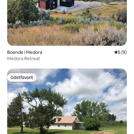
Boende i Medora
5 av 5 i 
5 (9)
Medora Retreat
Gästfavorit
Gästfavorit