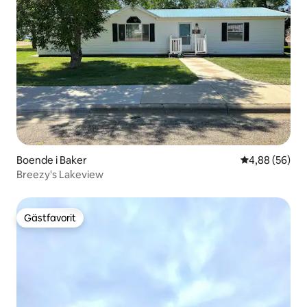
Boende i Baker
4,88 av 5 i g
4,88 (56)
Breezy's Lakeview
Gästfavorit
Gästfavorit