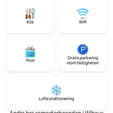
vintage-charm bevaras. Bara några
robust charm. Om
minuter från Makoshika State Park och
Yellowstone River
Yellowstone River har du enkel tillgång till
äventyr och avkop
utomhusäventyr. Dessutom, bara några
steg bort en park med en plaskdyna och
Kök
Wifi
lekplats.
Gratis parkering
Pool
inom fastigheten
Luftkonditionering