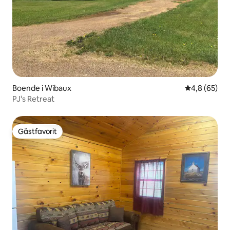
Boende i Wibaux
4,8 av 5 i g
4,8 (65)
PJ's Retreat
Gästfavorit
Gästfavorit