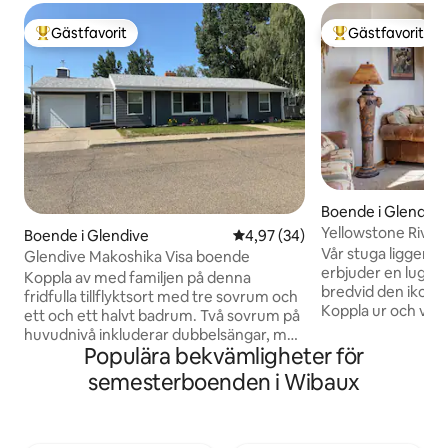
Gästfavorit
Gästfavorit
Populär gästfavorit
Populär gästfavor
Boende i Glendive
Yellowstone River
Boende i Glendive
4,97 av 5 i genomsnittligt bet
4,97 (34)
Vår stuga ligger n
Glendive Makoshika Visa boende
erbjuder en lugn pri
Koppla av med familjen på denna
bredvid den ikonis
fridfulla tillflyktsort med tre sovrum och
Koppla ur och varv
ett och ett halvt badrum. Två sovrum på
möter lugn. Njut 
huvudnivå inkluderar dubbelsängar, med
upplevelse, vår ran
Populära bekvämligheter för
ett som också erbjuder en futon.
naturen med exper
Källaren har ett extra sovrum (inget
semesterboenden i Wibaux
ranching, jakt, fis
utgångsfönster) med en dubbelsäng
mycket mer. Få tillbaka kontakten med
och ett halvt badrum. Boendet har
vidöppna ytor och 
många uppdateringar samtidigt som
Upptäck oöverträf