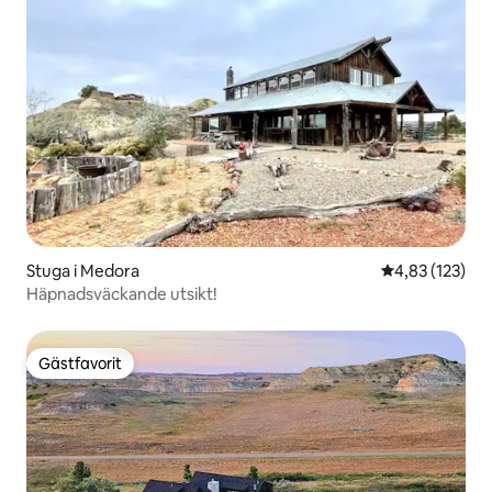
Stuga i Medora
4,83 av 5 i ge
4,83 (123)
Häpnadsväckande utsikt!
Gästfavorit
Gästfavorit