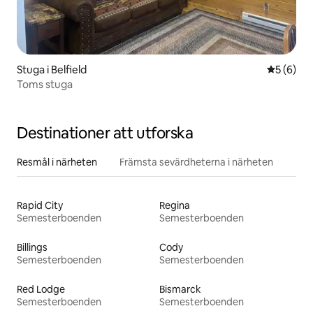
Stuga i Belfield
5 av 5 i 
5 (6)
Toms stuga
Destinationer att utforska
Resmål i närheten
Främsta sevärdheterna i närheten
Rapid City
Regina
Semesterboenden
Semesterboenden
Billings
Cody
Semesterboenden
Semesterboenden
Red Lodge
Bismarck
Semesterboenden
Semesterboenden