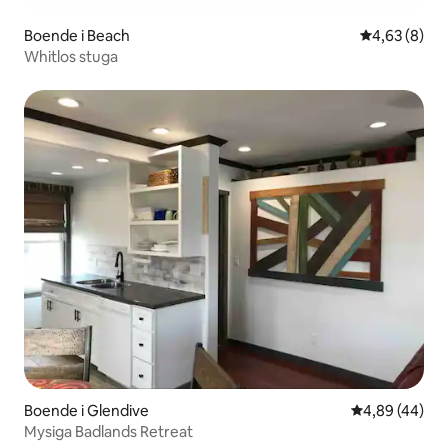
Boende i Beach
4,63 av 5 i 
4,63 (8)
Whitlos stuga
Boende i Glendive
4,89 av 5 i g
4,89 (44)
Mysiga Badlands Retreat