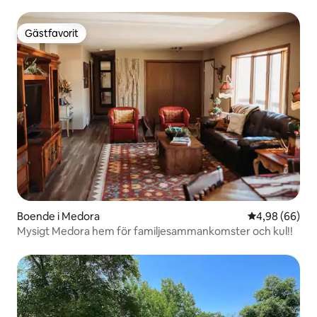
Gästfavorit
Gästfavorit
Boende i Medora
4,98 av 5 i g
4,98 (66)
Mysigt Medora hem för familjesammankomster och kul!!