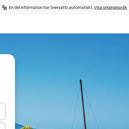
En del information har översatts automatiskt. 
Visa originalspråk
d upp- och nedåtpilarna eller utforska genom att trycka eller svepa.