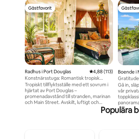
Gästfavorit
Gästfavo
Gästfavorit
Gästfavo
Radhus i Port Douglas
4,88 av 5 i genomsnitt
4,88 (113)
Boende i
Konstnärsstuga: Romantisk tropisk
Gratitude 
tillflyktsort
utsikt
Tropiskt tillflyktsställe med ett sovrum i
Gå in, slä
hjärtat av Port Douglas –
vår privat
promenadavstånd till stranden, marinan
toppklass
och Main Street. Avskilt, luftigt och
panorama
Populära 
konstfyllt, med en kingsize-säng,
lämna dig 
luftkonditionering och allt du behöver för
dig i stil
en avkopplande, bekymmersfri vistelse.
edge pool
Vakna till havsbrisen, promenera iväg för
fantastis
att köpa kaffe, tillbringa eftermiddagarna
utsikten. Coral Sea Drive ligger på 2,6
vid poolen och koppla av på verandan i
hektar av