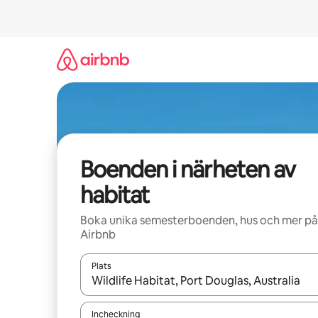
Hoppa
till
innehåll
Boenden i närheten av
habitat
Boka unika semesterboenden, hus och mer på
Airbnb
Plats
När resultaten är tillgängliga kan du navigera me
Incheckning