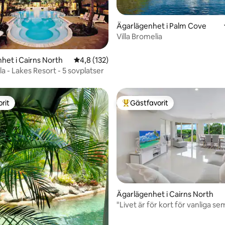
Ägarlägenhet i Palm Cove
Villa Bromelia
het i Cairns North
4,8 av 5 i genomsnittligt betyg, 132 omdöm
4,8 (132)
ligt betyg, 111 omdömen
la - Lakes Resort - 5 sovplatser
rit
Gästfavorit
rit
Populär gästfavorit
ligt betyg, 215 omdömen
Ägarlägenhet i Cairns North
"Livet är för kort för vanliga s