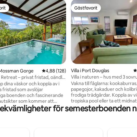
rit
Gästfavorit
rit
Gästfavorit
ligt betyg, 113 omdömen
Villa i Port Douglas
4
 Mossman Gorge
4,88 av 5 i genomsnittligt betyg, 128 omdöm
4,88 (128)
Villa i naturen – hus med 3 sov
Retreat – privat fristad, oändlig
tropisk pool
Vakna till fåglarna: kookaburras
pp dina väskor och koppla av i
papegojor, kakaduer och kolibrie
a fristad som avslöjar
frodiga trädgårdar. Koppla av vi
iga boenden och fascinerande
tropiska pool eller ta ett midna
utsikter som kommer att
bekvämligheter för semesterboenden nä
under stjärnorna. Detta unika duplexhus
förtrollad. Koppla av och svalka
har en kreativ atmosfär – byggt
 med den djupa saltvatten infinity
Douglas konstnär Tania Heben, 
en, så att du kan njuta av den
fullt av vacker australisk konst.
ka regnskogen och oändliga
ingång och innergård för bbqs.
för familjer med rymligt varda
skilda regnskogsträdgårdar,