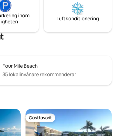
askbutik i
hemma hemifrån.
ur Mile
arkering inom
läktar för
Luftkonditionering
tigheten
t
Four Mile Beach
35 lokalinvånare rekommenderar
Gästfavorit
Gästfavorit