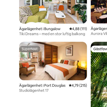
Ägarlägen
Ägarlägenhet i Bungalow
4,88 av 5 i genomsnitt
4,88 (111)
Aurora Vil
Tiki Dreams – med en stor luftig balkong
Superhost
Gästfavo
Superhost
Gästfavo
Ägarlägenhet i Port Douglas
4,79 av 5 i genomsnitt
4,79 (215)
Studiolägenhet 17