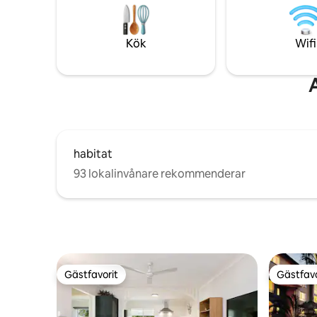
solnedgången. Anländ, koppla av och gå
bara 5 mi
direkt in i semesterläge – den typ av
minuter f
ställe du inte kommer att vilja lämna (och
omgivande
Kök
Wifi
kommer att önska att du hade bokat
minuters b
längre).
bekvämlig
habitat
93 lokalinvånare rekommenderar
Gästfavorit
Gästfavo
Gästfavorit
Gästfavo