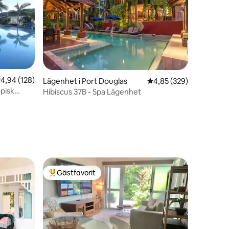
,94 av 5 i genomsnittligt betyg, 128 omdömen
4,94 (128)
Lägenhet i Port Douglas
4,85 av 5 i genomsnitt
4,85 (329)
opisk
Hibiscus 37B - Spa Lägenhet
en
Gästfavorit
Populär gästfavorit