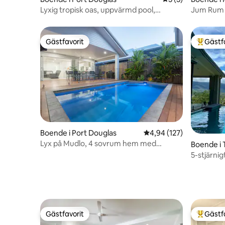
Lyxig tropisk oas, uppvärmd pool,
Jum Rum 
promenad till stranden
Gästfavorit
Gästf
Gästfavorit
Populär 
Boende i Port Douglas
4,94 av 5 i genomsnitt
4,94 (127)
Lyx på Mudlo, 4 sovrum hem med
Boende i 
uppvärmd pool
5-stjärni
pool ⭐️⭐️
Gästfavorit
Gästf
Gästfavorit
Populär 