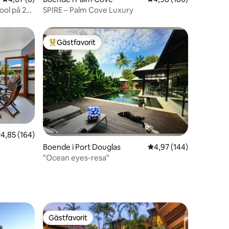
ol på 25
SPIRE – Palm Cove Luxury
Gästfavorit
Populär gästfavorit
,85 av 5 i genomsnittligt betyg, 164 omdömen
4,85 (164)
e
en
Boende i Port Douglas
4,97 av 5 i genomsnitt
4,97 (144)
"Ocean eyes-resa"
Gästfavorit
Gästfavorit