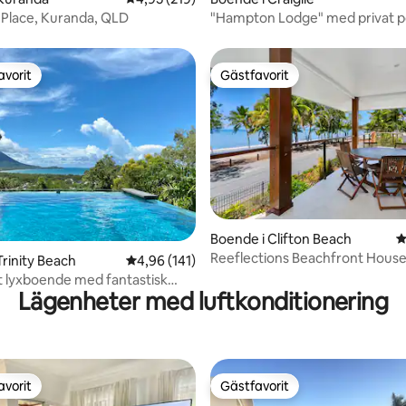
Place, Kuranda, QLD
"Hampton Lodge" med privat po
tunnland
avorit
Gästfavorit
gästfavorit
Gästfavorit
Boende i Clifton Beach
4
ligt betyg, 127 omdömen
Reeflections Beachfront Hous
Trinity Beach
4,96 av 5 i genomsnittligt betyg, 141 omdöm
4,96 (141)
gt lyxboende med fantastisk
Lägenheter med luftkonditionering
⭐️⭐️⭐️
avorit
Gästfavorit
gästfavorit
Gästfavorit