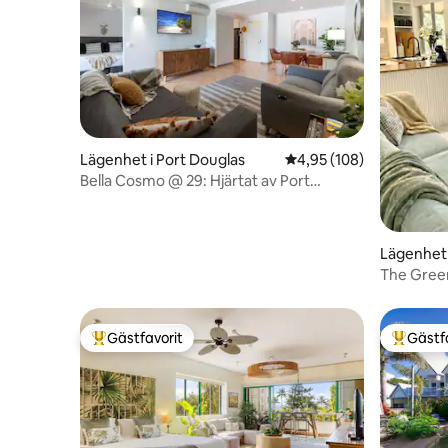
Lägenhet i Port Douglas
4,95 av 5 i genomsnitt
4,95 (108)
Bella Cosmo @ 29: Hjärtat av Port
Douglas
Lägenhet 
The Green
lägenhet 
Gästfavorit
Gästf
Populär gästfavorit
Populär 