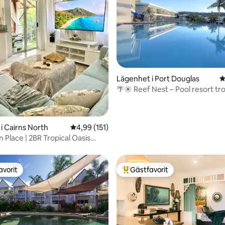
Lägenhet i Port Douglas
4
ligt betyg, 108 omdömen
🌴☀️ Reef Nest – Pool resort tr
perfektion
i Cairns North
4,99 av 5 i genomsnittligt betyg, 151 omdöm
4,99 (151)
 Place | 2BR Tropical Oasis
+ 4 pooler
avorit
Gästfavorit
gästfavorit
Populär gästfavorit