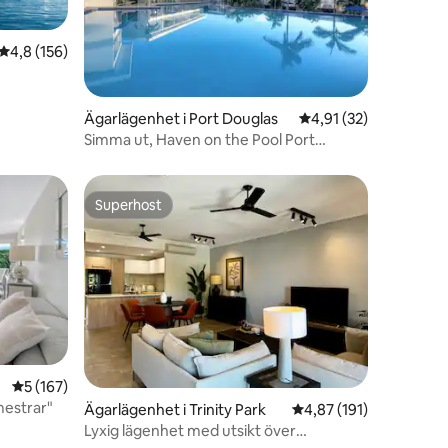
4,8 av 5 i genomsnittligt betyg, 156 omdömen
4,8 (156)
Ägarlägenhet i Port Douglas
4,91 av 5 i genomsnit
4,91 (32)
en
Simma ut, Haven on the Pool Port
Douglas
Superhost
Superhost
5 av 5 i genomsnittligt betyg, 167 omdömen
5 (167)
emestrar"
Ägarlägenhet i Trinity Park
4,87 av 5 i genomsnitt
4,87 (191)
Lyxig lägenhet med utsikt över