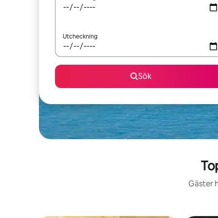
Utcheckning
Sök
To
Gäster h