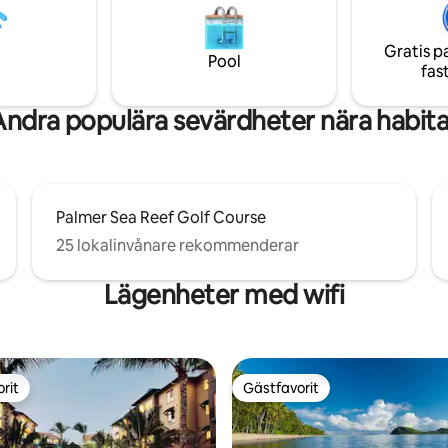
kockkök. Wildlife Habitat, IGA fl
nuter från Mossman Gorge, 15
närheten, kort promenad till Fo
rån Port Douglas och
Gratis p
Beach. Luftkonditionering och f
 stränder och en snabb 5
Pool
fas
att hålla sig sval.
ilresa till stadens
heter.
Andra populära sevärdheter nära habita
Palmer Sea Reef Golf Course
25 lokalinvånare rekommenderar
Lägenheter med wifi
rit
Gästfavorit
rit
Gästfavorit