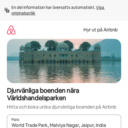
Hoppa
En del information har översatts automatiskt. 
Visa 
till
originalspråk
innehåll
Hyr ut på Airbnb
Djurvänliga boenden nära
Världshandelsparken
Hitta och boka unika djurvänliga boenden på Airbnb
Plats
När resultaten är tillgängliga kan du navigera med upp- och ned