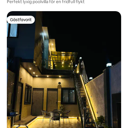
Perfekt lyxig poolvilla för en fridfull flykt
Gästfavorit
Gästfavorit