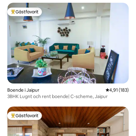
Gästfavorit
Populär gästfavorit
Boende i Jaipur
4,91 av 5 i ge
4,91 (183)
3BHK Lugnt och rent boende| C-scheme, Jaipur
Gästfavorit
Populär gästfavorit