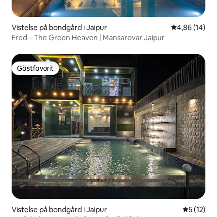
Vistelse på bondgård i Jaipur
4,86 av 5 i g
4,86 (14)
Fred – The Green Heaven | Mansarovar Jaipur
Gästfavorit
Gästfavorit
Vistelse på bondgård i Jaipur
5 av 5 i g
5 (12)