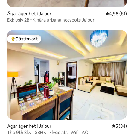
Ägarlägenhet i Jaipur
4,98 av 5 i g
4,98 (61)
Exklusiv 2BHK nära urbana hotspots Jaipur
Gästfavorit
Populär gästfavorit
Ägarlägenhet i Jaipur
5 av 5 i g
5 (34)
The 9th Sky - 3BHK | Flygplats | Wifi | AC