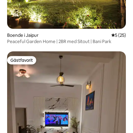
Boende i Jaipur
5 av 5 i g
5 (25)
Peaceful Garden Home | 2BR med Sitout | Bani Park
Gästfavorit
Gästfavorit