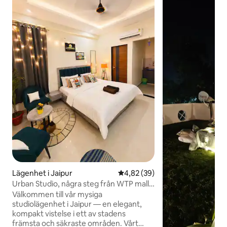
Lägenhet i Jaipur
4,82 av 5 i genomsnittligt bet
4,82 (39)
Urban Studio, några steg från WTP mall,
flygplats
Välkommen till vår mysiga
studiolägenhet i Jaipur — en elegant,
kompakt vistelse i ett av stadens
främsta och säkraste områden. Vårt