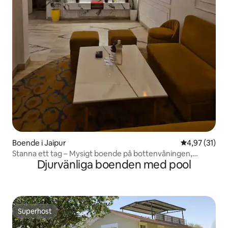
Boende i Jaipur
4,97 av 5 i g
4,97 (31)
Stanna ett tag – Mysigt boende på bottenvåningen,
Djurvänliga boenden med pool
utmärkt område
Superhost
Superhost