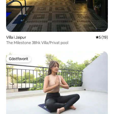
Villa i Jaipur
5 av 5 i g
5 (19)
The Milestone 3Bhk Villa/Privat pool
Gästfavorit
Gästfavorit