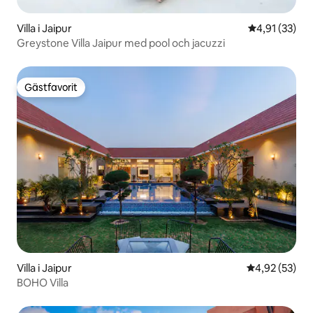
Villa i Jaipur
4,91 av 5 i g
4,91 (33)
Greystone Villa Jaipur med pool och jacuzzi
Gästfavorit
Gästfavorit
Villa i Jaipur
4,92 av 5 i g
4,92 (53)
BOHO Villa