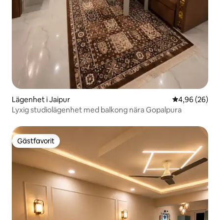
Lägenhet i Jaipur
4,96 av 5 i g
4,96 (26)
Lyxig studiolägenhet med balkong nära Gopalpura
Gästfavorit
Gästfavorit