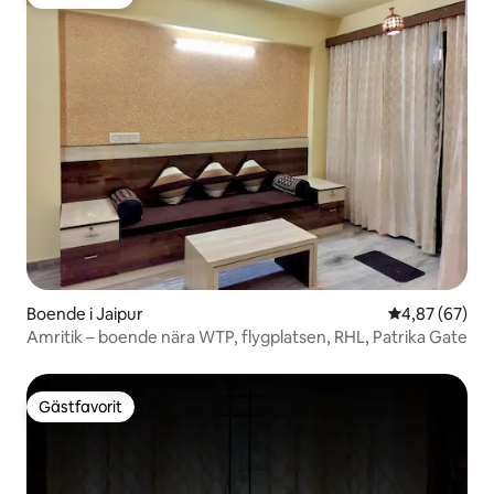
Gästfavorit
Boende i Jaipur
4,87 av 5 i g
4,87 (67)
Amritik – boende nära WTP, flygplatsen, RHL, Patrika Gate
Gästfavorit
Gästfavorit