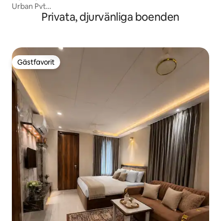
Urban Pvt
Privata, djurvänliga boenden
Studio@CityCentre+FortView+GYM+WiFi+Pool
Gästfavorit
Gästfavorit