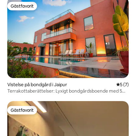
Gästfavorit
Gästfavorit
Vistelse på bondgård i Jaipur
5 av 5 i 
5 (7)
Terrakottaberättelser: Lyxigt bondgårdsboende med 5
sovrum, pool och gräsmatta
Gästfavorit
Gästfavorit