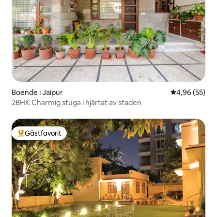
Boende i Jaipur
4,96 av 5 i g
4,96 (55)
2BHK Charmig stuga i hjärtat av staden
Gästfavorit
Populär gästfavorit