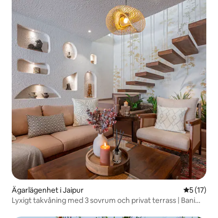
Ägarlägenhet i Jaipur
5 av 5 i g
5 (17)
Lyxigt takvåning med 3 sovrum och privat terrass | Bani
Park