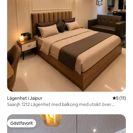
Lägenhet i Jaipur
5 av 5 i 
5 (11)
Saanjh 1212 Lägenhet med balkong med utsikt över
staden
Gästfavorit
Gästfavorit