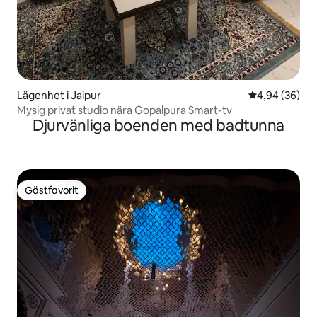
Lägenhet i Jaipur
4,94 av 5 i g
4,94 (36)
Mysig privat studio nära Gopalpura Smart-tv
Djurvänliga boenden med badtunna
Gästfavorit
Gästfavorit