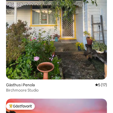
Gästhus i Penola
5 av 5 i g
5 (17)
Birchmoore Studio
Gästfavorit
Populär gästfavorit