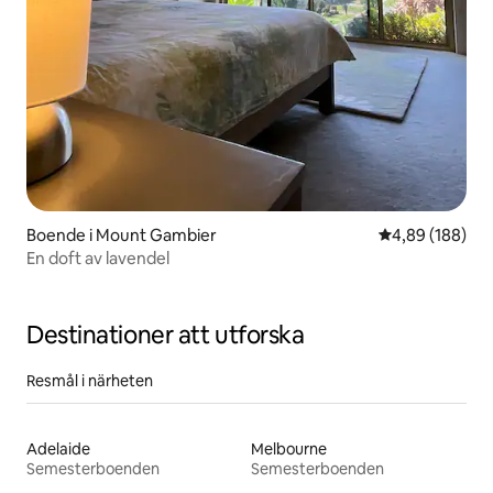
Boende i Mount Gambier
4,89 av 5 i ge
4,89 (188)
En doft av lavendel
Destinationer att utforska
Resmål i närheten
Adelaide
Melbourne
Semesterboenden
Semesterboenden