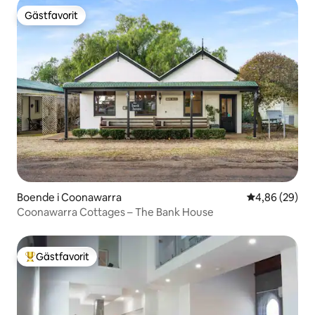
Gästfavorit
Gästfavorit
Boende i Coonawarra
4,86 av 5 i g
4,86 (29)
Coonawarra Cottages – The Bank House
Gästfavorit
Populär gästfavorit