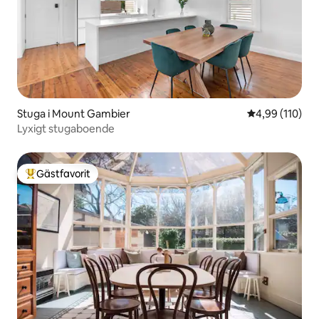
Stuga i Mount Gambier
4,99 av 5 i ge
4,99 (110)
Lyxigt stugaboende
Gästfavorit
Populär gästfavorit