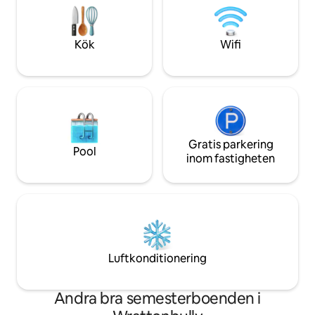
lyxsängar och är det perfekta stället för
stjärnorna i utom
vänner och familjer att koppla av, njuta
eldstaden och kop
av utsikten och återförenas.
unika minnesvärda 
Kök
Wifi
Gratis parkering
Pool
inom fastigheten
Luftkonditionering
Andra bra semesterboenden i