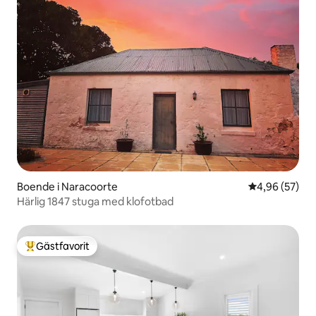
Boende i Naracoorte
4,96 av 5 i g
4,96 (57)
Härlig 1847 stuga med klofotbad
Gästfavorit
Populär gästfavorit