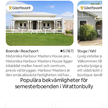
Gästfavorit
Gästfavorit
Populär gästfavorit
Populär gästfavor
Boende i Beachport
5 av 5 i genomsnittligt bet
5 (167)
Stuga i Yahl
Historiska Harbour Masters House precis
Lyxig vistelse på 
vid stranden
alpackor, får och 
Historiska Harbour Masters House ligger
Välkommen till Koo
inbäddat mellan havet och centrum,
privata lyxiga gårdsutf
precis vid bryggan. Harbour Masters är
ett vidsträckt öp
den enda absoluta fastigheten vid havet
boutique-landlig 
Populära bekvämligheter för
i Beachport och renoverades nyligen till
oförglömliga stun
överlägsen standard. Restaurerade
vänliga ponnyn, f
semesterboenden i Wrattonbully
historiska funktioner kombineras med
med gratis foder s
moderna bekvämligheter som
privata möten med 
kanalvärme och kylning, Bose Bluetooth-
direkt från ditt eget boe
högtalare, gratis wifi och Netflix. Detta
minuter från Mou
boende rymmer 10 personer i nya
älskade sevärdhet