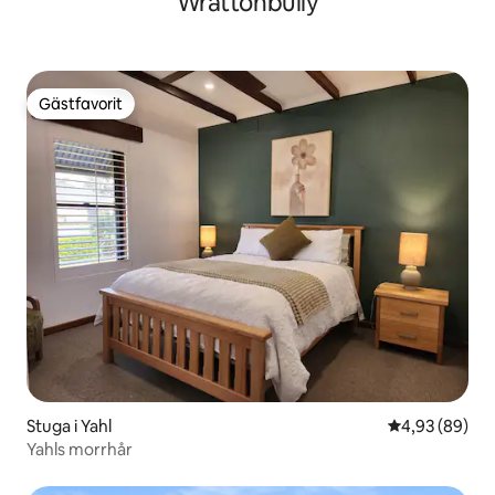
Wrattonbully
Gästfavorit
Gästfavorit
Stuga i Yahl
4,93 av 5 i g
4,93 (89)
Yahls morrhår