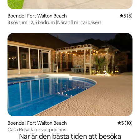
Boende i Fort Walton Beach
5 av 5 i 
5 (5)
3 sovrum | 2,5 badrum |Nära till militärbaser!
Boende i Fort Walton Beach
5 av 5 i g
5 (10)
Casa Rosada privat poolhus.
När är den bästa tiden att besöka