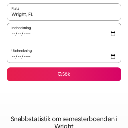
Plats
När resultaten är tillgängliga kan du navigera med upp- och ned
Incheckning
Utcheckning
Sök
Snabbstatistik om semesterboenden i
Wright