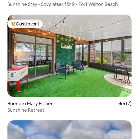
Sunshine Stay • Sovplatser för 9 • Fort Walton Beach
Gästfavorit
Populär gästfavorit
Boende i Mary Esther
5 av 5 i 
5 (7)
Sunshine Retreat