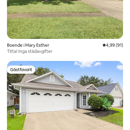
Boende i Mary Esther
4,99 av 5 i g
4,99 (91)
Titta! Inga städavgifter
Gästfavorit
Gästfavorit