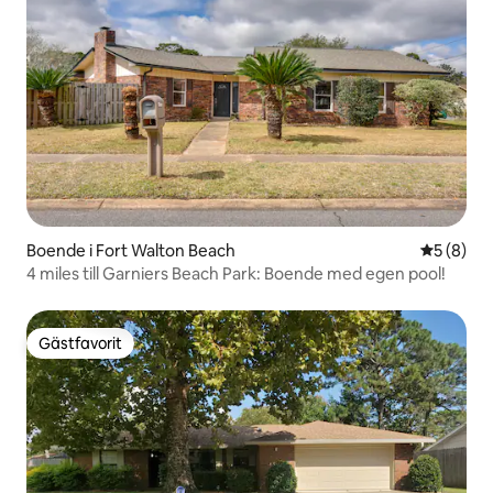
Boende i Fort Walton Beach
5 av 5 i 
5 (8)
4 miles till Garniers Beach Park: Boende med egen pool!
Gästfavorit
Gästfavorit