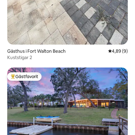
Gästhus i Fort Walton Beach
4,89 av 5 i 
4,89 (9)
Kuststigar 2
Gästfavorit
Populär gästfavorit