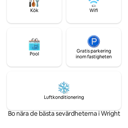
kristallblå vattnet och den vita sanden på
eller skapa minne
Emerald Coast Ditt hem hem hemifrån
detta boende din pe
Kök
Wifi
väntar!
Florida.
Gratis parkering
Pool
inom fastigheten
Luftkonditionering
Bo nära de bästa sevärdheterna i Wright