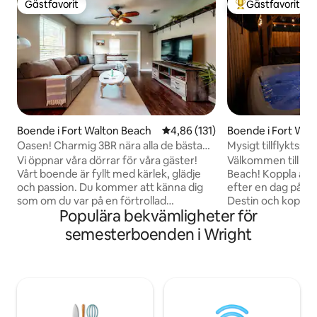
Gästfavorit
Gästfavorit
Gästfavorit
Populär gästfavor
Boende i Fort Walton Beach
4,86 av 5 i genomsnittligt bet
4,86 (131)
Boende i Fort Wal
Oasen! Charmig 3BR nära alla de bästa
Mysigt tillflyktsstä
stränderna!
Bubbelpool och u
Vi öppnar våra dörrar för våra gäster!
Välkommen till dit
Vårt boende är fyllt med kärlek, glädje
Beach! Koppla av i din privata bubbelpool
och passion. Du kommer att känna dig
efter en dag på de
som om du var på en förtrollad
Destin och koppla
Populära bekvämligheter för
femstjärnig semesterort, där alla dina
under stjärnorna i 
påfrestningar bara smälter bort på ett
bakgårdsbio. Denna mysiga tillflyktsort
semesterboenden i Wright
magiskt sätt. För att inte tala om att
är perfekt för fami
Okaloosa Island och Destin ligger knappt
gruppresor och ha
16 km bort! Också perfekt centraliserad
moderna bekvämlig
mellan både Eglin och Hurlburt-fältet.
utomhusutrymme 
Perfekt för familjer, resenärer, par,
oförglömliga kvällar. Oavsett om d
evenemang eller någon som älskar det
här för att koppla