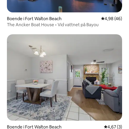
Boende i Fort Walton Beach
4,98 av 5 i g
4,98 (46)
The Ancker Boat House • Vid vattnet på Bayou
Boende i Fort Walton Beach
4,67 av 5 i 
4,67 (3)