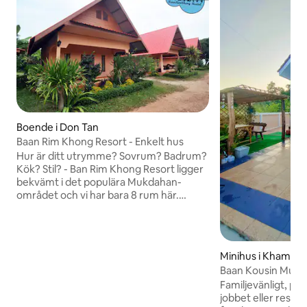
Boende i Don Tan
Baan Rim Khong Resort - Enkelt hus
Hur är ditt utrymme? Sovrum? Badrum?
Kök? Stil? - Ban Rim Khong Resort ligger
bekvämt i det populära Mukdahan-
området och vi har bara 8 rum här.
Utformade och inredda för att få gäster
att känna sig som hemma, kommer varje
rum med kylskåp, rökfria rum, TV,
luftkonditionering, skrivbord. Vad kan
Minihus i Kham A
gäster förvänta sig under sin vistelse? -
Baan Kousin Muk
Fin utsikt, bra nordöstra thailändsk
Familjevänligt, pri
kultur, trevliga människor och även
jobbet eller res 
trevligt pris :) - Det har ett brett utbud av