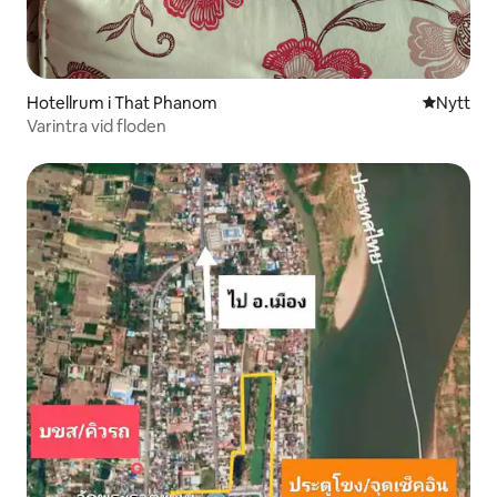
Hotellrum i That Phanom
Nytt ställ
Nytt
Varintra vid floden