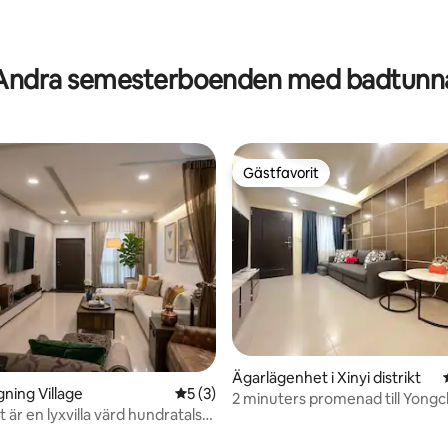
ligt betyg, 170 omdömen
Andra semesterboenden med badtunn
Gästfavorit
Gästfavorit
tligt betyg, 16 omdömen
Ägarlägenhet i Xinyi distrikt
ngning Village
5 av 5 i genomsnittligt betyg, 3 omdöm
5 (3)
2 minuters promenad till Yong
 är en lyxvilla värd hundratals
kommunens stora kök, stort 
s Wenhua Oriental Suite | 1-3
för många människor