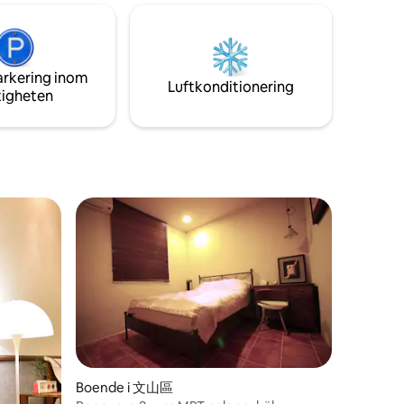
FamilyMart, 2 minuter till 7-11 Watsons, 3
gstjänst
minuter till stormarknad * 1 minuts
ingar och
promenad till MRT/BUSSTATIONEN City
Hall, 15 minuters bilresa från Songshan
Airport
arkering inom
Luftkonditionering
tigheten
Boende i 文山區