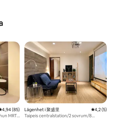
a
4,94 av 5 i genomsnittligt betyg, 85 omdömen
4,94 (85)
Lägenhet i 聚盛里
4,2 av 5 i genomsn
4,2 (5)
en
chun MRT,
Taipeis centralstation/2 sovrum/8
utrymme
personer/5 min till MRT/GYM