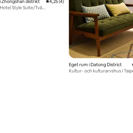
ligt och absolut avkopplande
i Zhongshan distrikt
4,25 av 5 i genomsnittligt betyg, 4 omdöm
4,25 (4)
t bo i! (*ˉ︶ˉ*)
Hotel Style Suite/Två
gar
Eget rum i Datong District
Kultur- och kulturarvshus i Taip