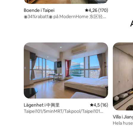
Boende i Taipei
4,26 av 5 i genomsnitt
4,26 (170)
◉34%rabatt◉ på ModernHome 东区轻奢
寓所 DongQu Luxury Residence
Lägenhet i 中興里
4,5 av 5 i genomsnit
4,5 (16)
Taipei101/5minMRT/Takpool/Taipei101
Villa i Jia
Vy/5ppl
Hela huset
miljoner v