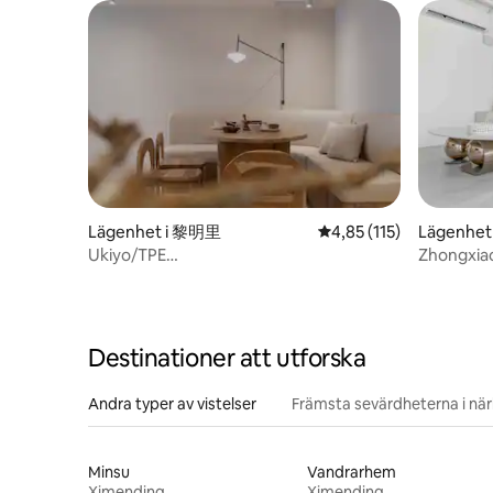
våningar i
badrum, 1
med högt i
tunnelba
Lägenhet i 黎明里
4,85 av 5 i genomsnitt
4,85 (115)
Lägenhet 
t
Ukiyo/TPE
Zhongxiao
Huvudstation/Hiss/Bagageförvaring/3b2b
sovrum / 1
ljus fram
utrustnin
Destinationer att utforska
Andra typer av vistelser
Främsta sevärdheterna i nä
Minsu
Vandrarhem
Ximending
Ximending