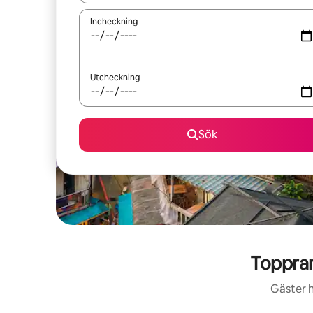
Incheckning
Utcheckning
Sök
Toppra
Gäster h