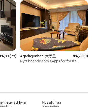
en
4,89 av 5 i genomsnittligt betyg, 28 omdömen
4,89 (28)
Ägarlägenhet i 大學里
4,78 av 5 i genomsni
4,78 (9)
Nytt boende som släpps för första
gången! NTU Wenzhou Home: Ett hem
beläget i en lugn och elegant gränd, med
bekväm transport, bra
vardagsfunktioner, där man kan koppla
av och vila
enheter att hyra
Hus att hyra
mending
Ximending