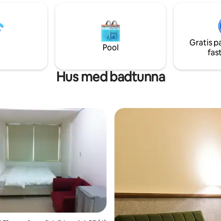
vakt i byggnaden,
betald bil-tur- och upphämtnin
erhetsgodkännande,
】 [Vi erbjuder betalda överför
kortkontroll hiss, privat
chartrade resor]
d jacuzzi, värme och kyla
Gratis p
ionering, helt ny
Pool
fas
maskin, torktumlare, ljus och
t gångväg i hotellstil, privat dörr
 och integritet. Omgiven
Hus med badtunna
iker som är öppna dygnet runt,
ackbarer, kryddstark hot pot,
er som tillfredsställer din
köttsnudlar, ris med fläskfärs,
s, Movie Street, apotek,
... allt på en gata, bara 2
promenad från "Eslite",
, "Muji" och "DON DON DONKI •
ote" som du bara måste besöka
Ximending är en stad
 Bor här, du kan gå ut och gå
å till många butiker, men det
et tyst miljö. Du kan alltid ha
 alltid gå runt... För dem som
 liten resa till Taipei, ett