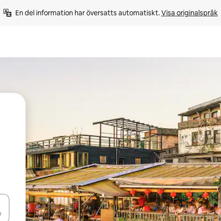
En del information har översatts automatiskt. 
Visa originalspråk
d upp- och nedåtpilarna eller utforska genom att trycka eller svepa.