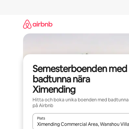
Hoppa
till
innehåll
Semesterboenden med
badtunna nära
Ximending
Hitta och boka unika boenden med badtunna
på Airbnb
Plats
När resultaten är tillgängliga kan du navigera me