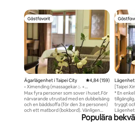
Gästfavorit
Gästfavo
Gästfavorit
Gästfavo
Ägarlägenhet i Taipei City
4,84 av 5 i genomsnitt
4,84 (159)
Lägenhe
• Ximending (massagekar♨ +
[Taipei 
tvättmaskin + stor balkong) (2 personer)
kök, värm
Max fyra personer som sover i huset.För
* En enke
stort vardagsrum Ximen MRT
hissbygg
närvarande utrustad med en dubbelsäng
tillgänglig. Välkommen till ett lug
och en bäddsoffa (för den 3:e personen)
tryggt oc
och ett matbord (bokbord). Vänligen
Lägenhete
Populära bekv
ange passregistrering efter bokning,
centrum a
tack för ditt stöd♡ Välkommen till ett
promenad
lugnt, tryggt och bekvämt hem i Shi-men
Station.Lä
Ting! De våta och torra separata
upplyst g