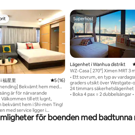
rit
Superhost
rit
Superhost
Lägenhet i Wanhua distrikt
4
WZ-Casa [ 270°] Ximen MRT 3 
門町 gratis WiFi
• Ett sovrum, en typ av vardag
ligt betyg, 159 omdömen
t i 福星里
5 av 5 i genomsnittligt betyg, 16 omdöm
5 (16)
graders utsikt över Westgate-
Ximending] Bekvämt hem med
24 timmars säkerhetslägenhet
e, separat badrum, jacuzzi,
lsäng är för närvarande
• Boka 4 pax = 2 dubbelsängar • Boka
nad
nt,
över 5 pax = 3 dubbelsängar • 
h bekvämt hem i Shi-men Ting!
egna tandborste och tandkräm
n med service ligger i
in efter det antalet gäster • Ingen
ämligheter för boenden med badtunna 
v Ximending, 7 minuters
rumstädtjänst efter incheckning • D
 från Ximending
finns ingen städning efter inch
genheten ligger på en livlig,
använd husrengöringsverktygen
ata med 24 timmars
hålla det rent själv 【Vi tillhandahåller