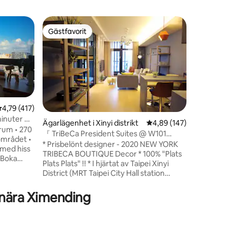
Ägarlägen
Gästfavorit
Gästf
Gästfavorit
Populär
Designläg
Titta på f
en elegan
belägna b
badrum o
Taipei E
bästa sh
staden. Nära promenader till Taipei 101,
,79 av 5 i genomsnittligt betyg, 417 omdömen
4,79 (417)
Songshan
minuter 西
Ägarlägenhet i Xinyi distrikt
4,89 av 5 i genomsnitt
4,89 (147)
och mång
srum • 270
『 TriBeCa President Suites @ W101
en
Detta är 
området •
Bostad 』
* Prisbelönt designer - 2020 NEW YORK
till Taipe
 med hiss
TRIBECA BOUTIQUE Decor * 100% "Plats
det med 
Plats Plats" !! * I hjärtat av Taipei Xinyi
uppskatt
Ta med
District (MRT Taipei City Hall station
ingen an
 • Checka
utgång 4) * Allt är 1 min promenad bort:
W Hotel, Bellavita, Eslite Bokhandel,
nära Ximending
et
Breeze Center, Mitsukoshi Varuhus *
eckning,
Kort promenad till Taipei 101 & Viewshow
 för att
Movie Theatre * 1 minuters promenad till