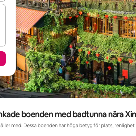
nkade boenden med badtunna nära Xi
åller med: Dessa boenden har höga betyg för plats, renlighet