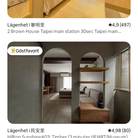
Lägenhet i 黎明里
4,9 av 5 i ge
4,9 (497)
2 Brown House Taipei main station 30sec Taipei main
station
Gästfavorit
Populär gästfavorit
Lägenhet i 民安里
4,98 av 5 i g
4,98 (80)
Hilltop Sunshine#03: Timber (3 minuter till MRT/Museum)