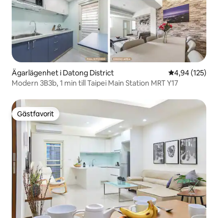
Ägarlägenhet i Datong District
4,94 av 5 i ge
4,94 (125)
Modern 3B3b, 1 min till Taipei Main Station MRT Y17
Gästfavorit
Gästfavorit