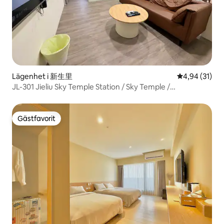
Lägenhet i 新生里
4,94 av 5 i g
4,94 (31)
JL-301 Jieliu Sky Temple Station / Sky Temple /
Shuangcheng Street Night Market / 3:e våningen / 6
personer 2 sovrum 1 hall
Gästfavorit
Gästfavorit