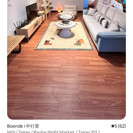
Boende i 中行里
5 av 5 i g
5 (62)
Möt i Taipei / Raohe Night Market / Taipei 101 /