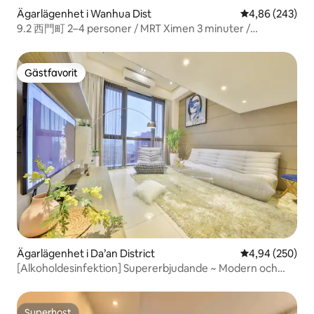
Ägarlägenhet i Wanhua Dist
4,86 av 5 i ge
4,86 (243)
9.2 西門町 2–4 personer / MRT Ximen 3 minuter /
Kostnadsfri bagageförvaring
Gästfavorit
Gästfavorit
Ägarlägenhet i Da’an District
4,94 av 5 i ge
4,94 (250)
[Alkoholdesinfektion] Supererbjudande ~ Modern och
elegant takhöjd på 4,2 meter i höghus med utsikt,
teknologihus, 1 min till tunnelbanan
Superhost