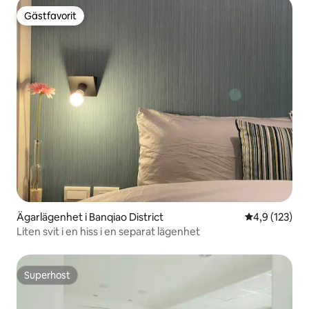
Gästfavorit
Gästfavorit
Ägarlägenhet i Banqiao District
4,9 av 5 i ge
4,9 (123)
Liten svit i en hiss i en separat lägenhet
Superhost
Superhost