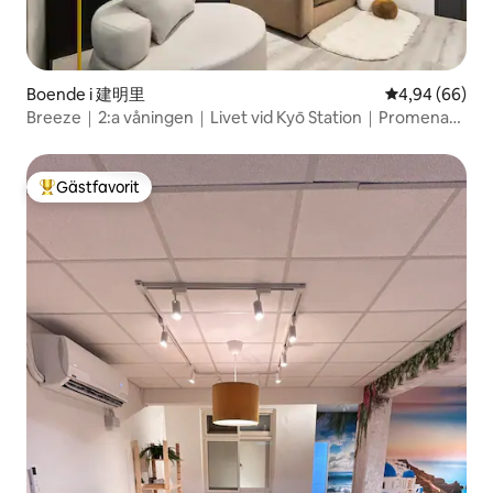
Boende i 建明里
4,94 av 5 i g
4,94 (66)
Breeze｜2:a våningen｜Livet vid Kyō Station｜Promenad
på Chifeng Street｜MRT Beimen｜Nära Taipeistationen.
Mat och shopping｜Flygplatsens snabbtransport
Gästfavorit
Populär gästfavorit