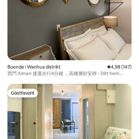
Boende i Wanhua distrikt
4,98 av 5 i ge
4,98 (147)
西門 Ximen 捷運步行4分鐘 ，高樓層好安靜 - Ditt hem
hemifrån
Gästfavorit
Gästfavorit