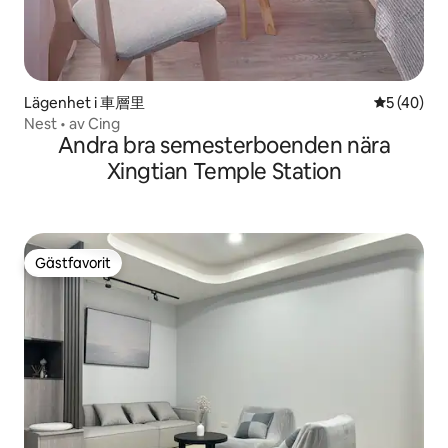
Lägenhet i 車層里
5 av 5 i g
5 (40)
Nest • av Cing
Andra bra semesterboenden nära
Xingtian Temple Station
Gästfavorit
Gästfavorit