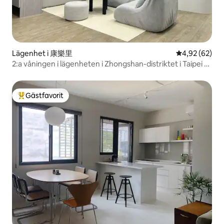
Lägenhet i 康樂里
4,92 av 5 i g
4,92 (62)
2:a våningen i lägenheten i Zhongshan-distriktet i Taipei /
3 sängar 2 badrum / 4-6 personer / 7 min promenad till
Zhongshan station och Chifeng shoppingområde / 1 min
till närbutik / nyrenoverad
Gästfavorit
Populär gästfavorit