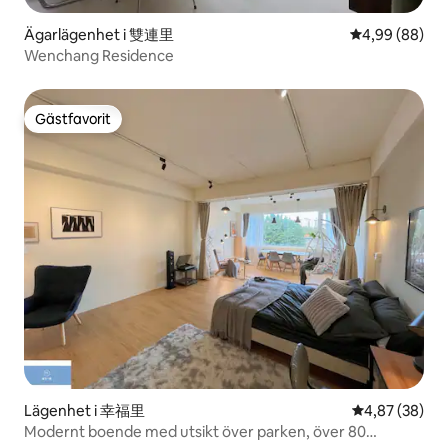
Ägarlägenhet i 雙連里
4,99 av 5 i g
4,99 (88)
Wenchang Residence
Gästfavorit
Gästfavorit
Lägenhet i 幸福里
4,87 av 5 i g
4,87 (38)
Modernt boende med utsikt över parken, över 80