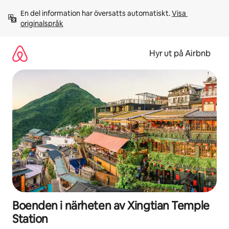
Hoppa
En del information har översatts automatiskt. 
Visa 
till
originalspråk
innehåll
Hyr ut på Airbnb
Boenden i närheten av Xingtian Temple
Station