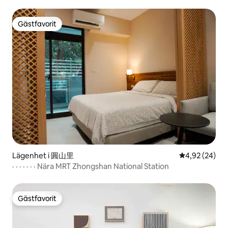
kvadratmeter stort, rymligt och bekvämt utrymme
Gästfavorit
Gästfavorit
Lägenhet i 圓山里
4,92 av 5 i g
4,92 (24)
· · · · · · · Nära MRT Zhongshan National Station
Gästfavorit
Gästfavorit