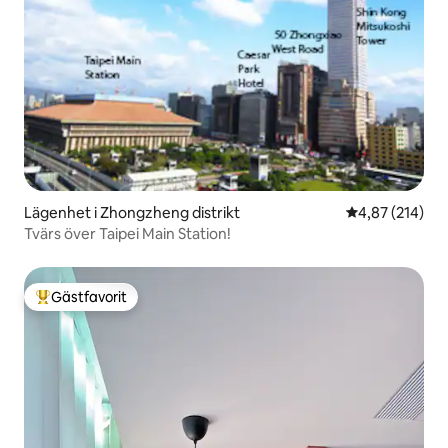
Lägenhet i Zhongzheng distrikt
4,87 av 5 i ge
4,87 (214)
Tvärs över Taipei Main Station!
Gästfavorit
Populär gästfavorit