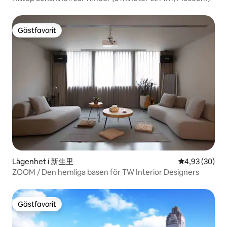
Gästfavorit
Gästfavorit
Lägenhet i 新生里
4,93 av 5 i g
4,93 (30)
ZOOM / Den hemliga basen för TW Interior Designers
Gästfavorit
Gästfavorit