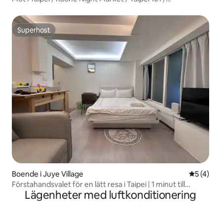
tunnelbanestation MRT5min / parkering krävs
Superhost
Superhost
Boende i Juye Village
5 av 5 i 
5 (4)
Förstahandsvalet för en lätt resa i Taipei | 1 minut till
Lägenheter med luftkonditionering
tunnelbanan, en mild och helande plats | Aug-flash