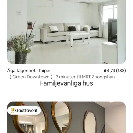
Ägarlägenhet i Taipei
4,74 av 5 i ge
4,74 (183)
【 Green Downtown 】 3 minuter till MRT Zhongshan
Familjevänliga hus
Gästfavorit
Populär gästfavorit