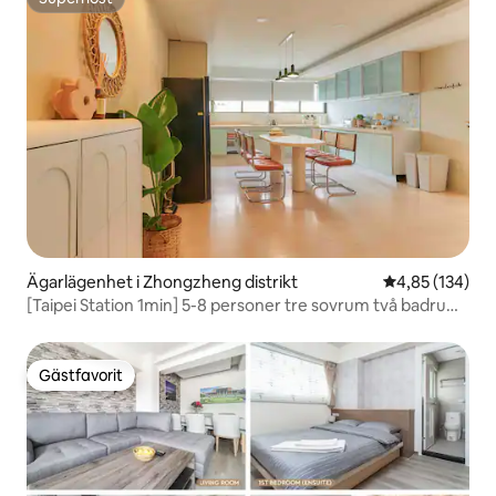
Superhost
Ägarlägenhet i Zhongzheng distrikt
4,85 av 5 i ge
4,85 (134)
[Taipei Station 1min] 5-8 personer tre sovrum två badrum
/ direkt till Ximen, Shilin Night Market, Tamsui
Gästfavorit
Gästfavorit