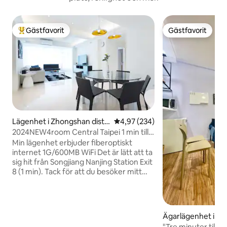
Gästfavorit
Gästfavorit
Populär gästfavorit
Gästfavorit
Lägenhet i Zhongshan distri
4,97 av 5 i genomsnittligt bety
4,97 (234)
kt
2024NEW4room Central Taipei 1 min till
tunnelbanan 松江南京双鉄宅
Min lägenhet erbjuder fiberoptiskt
internet 1G/600MB WiFi Det är lätt att ta
sig hit från Songjiang Nanjing Station Exit
8 (1 min). Tack för att du besöker mitt
hus 1. Inomhusintroduktion: Vi är en hel
våning av lägenheter, erbjuder 4 rum, 2
dubbelsängar, 4 enkelsängar, 2,5
badrum plus en matplats, totalt 130
Ägarlägenhet i 
kvadratmeter, dessutom erbjuds 24-
"Tre minuter till t