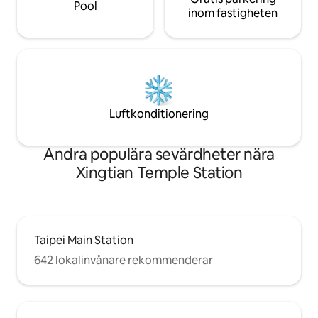
Pool
Airport MRT, ca 10
Rimligt pris: Vi erbjuder en viss kvalitet
inom fastigheten
ändring av linjen 
och hoppas att interiören är bättre än på
Taipei, Da 'an Distr
ett hotell. Priset är mindre än hälften av
är MRT ca. 13 minu
ett 5-stjärnigt hotell. Gästerna har gett
shoppingdistriktet
oss nästan fullt betyg i sex kategorier. 5.
minuter med bil ！
Rökning och berusning är strängt
bil från Yongkan
förbjudet för att upprätthålla boendets
District, Ding Tai
kvalitet.
Luftkonditionering
Det är ca 5 minute
Yat-Sen Memorial H
Taipei Arena med
Andra populära sevärdheter nära
Ximending, ca 10 
'an Forest Park, 
Xingtian Temple Station
Det finns Ubike-st
för att hyra cykla
Panda Food 24hrs
Taipei Main Station
642 lokalinvånare rekommenderar