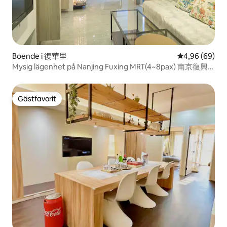
Boende i 復華里
4,96 av 5 i g
4,96 (69)
Mysig lägenhet på Nanjing Fuxing MRT(4~8pax) 南京復興2
分鐘
Gästfavorit
Gästfavorit