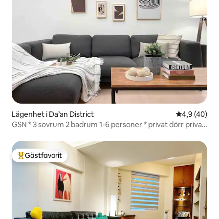
Lägenhet i Da’an District
4,9 av 5 i g
4,9 (40)
GSN * 3 sovrum 2 badrum 1-6 personer * privat dörr privat
hus / 5 minuters promenad från National Memorial Hall
MRT-station / helkök långtidsuthyrning
Gästfavorit
Populär gästfavorit