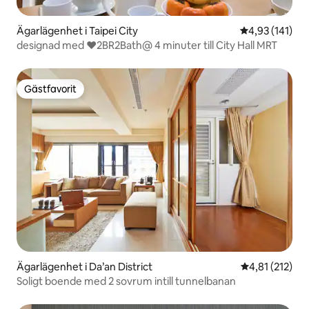
Ägarlägenhet i Taipei City
4,93 av 5 i ge
4,93 (141)
designad med ❤2BR2Bath@ 4 minuter till City Hall MRT
Gästfavorit
Gästfavorit
Ägarlägenhet i Da’an District
4,81 av 5 i ge
4,81 (212)
Soligt boende med 2 sovrum intill tunnelbanan