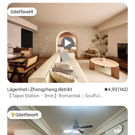
Gästfavorit
Gästfavorit
Lägenhet i Zhongzheng distrikt
4,93 av 5 i ge
4,93 (142)
【Taipei Station・3min】Romantisk｜Soulful
Journey#Ximending
Gästfavorit
Populär gästfavorit