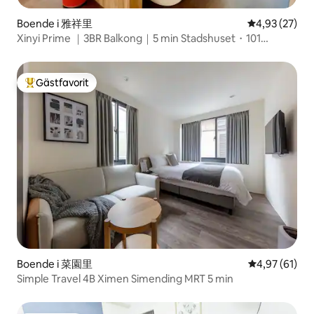
Boende i 雅祥里
4,93 av 5 i g
4,93 (27)
Xinyi Prime ｜3BR Balkong｜5 min Stadshuset・101
Område
Gästfavorit
Populär gästfavorit
Boende i 菜園里
4,97 av 5 i g
4,97 (61)
Simple Travel 4B Ximen Simending MRT 5 min