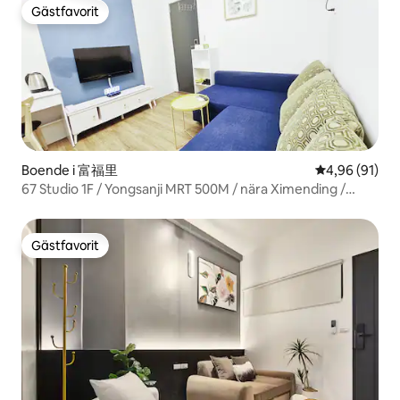
Gästfavorit
Gästfavorit
Boende i 富福里
4,96 av 5 i g
4,96 (91)
67 Studio 1F / Yongsanji MRT 500M / nära Ximending /
Wanhua Station 3 minuter / Bagageförvaring /
Bottenvåning utan trappor
Gästfavorit
Gästfavorit