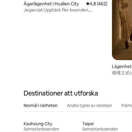
Ägarlägenhet i Hualien City
4,8 av 5 i genomsnitt
4,8 (462)
Jegarciat Upptäck fler boenden,
parkeringsplatser, hissar, husdjur efter
porträtt
Lägenhe
棲樓之貳chil
enrumslä
Destinationer att utforska
Resmål i närheten
Andra typer av vistelser
Främs
Kaohsiung City
Taipei
Semesterboenden
Semesterboenden