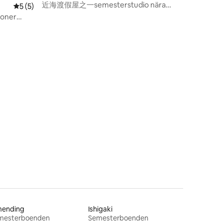
近海渡假屋之一semesterstudio nära
5 av 5 i genomsnittligt betyg, 5 omdömen
5 (5)
stranden (1)
soner
ien stad /
 /
en
mending
Ishigaki
mesterboenden
Semesterboenden