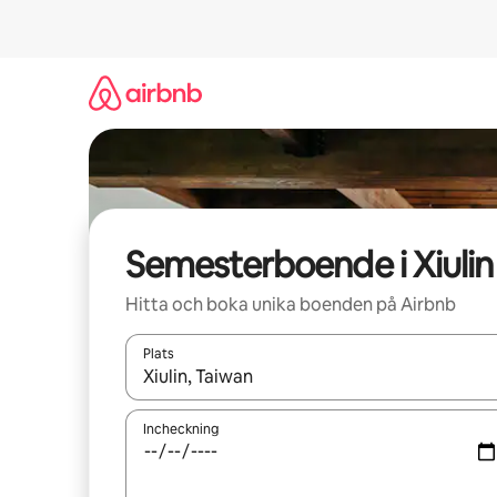
Hoppa
till
innehåll
Semesterboende i Xiulin
Hitta och boka unika boenden på Airbnb
Plats
När resultaten är tillgängliga kan du navigera me
Incheckning