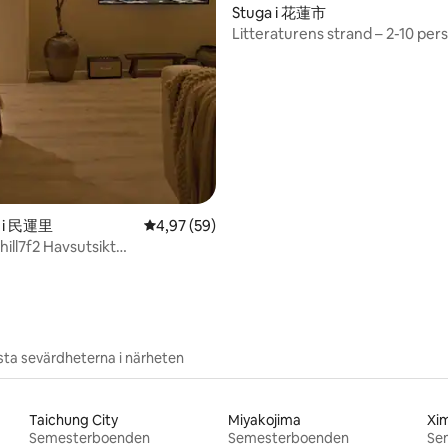
ligt betyg, 462 omdömen
Stuga i 花蓮市
Litteraturens strand – 2-10 per
fristående liten bungalow / Hual
vid floden och havet / lugn miljö
bekväm transport
t i 民運里
4,97 av 5 i genomsnittligt betyg, 59 omdöm
4,97 (59)
l7f2 Havsutsikt
genhet
ta sevärdheterna i närheten
Taichung City
Miyakojima
Xi
Semesterboenden
Semesterboenden
Se