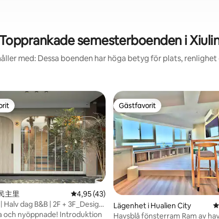
Topprankade semesterboenden i Xiuli
åller med: Dessa boenden har höga betyg för plats, renlighet
rit
Gästfavorit
rit
Gästfavorit
i 民主里
4,95 av 5 i genomsnittligt betyg, 43 omdöm
4,95 (43)
 | Halv dag B&B | 2F + 3F_Design
ligt betyg, 202 omdömen
Lägenhet i Hualien City
4
amför Dongdaemun Night
 nyöppnade! Introduktion
Havsblå fönsterram Ram av hav