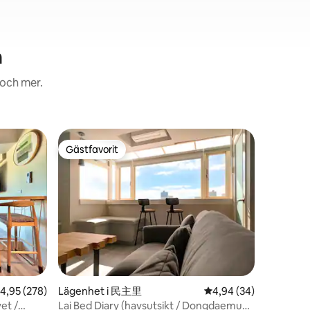
n
 och mer.
Lägenhet 
Gästfavorit
Gästfav
Gästfavorit
Gästfav
Utsikt öve
Obs: Se t
med värde
att köra 
————
Utsikten ö
så att du
att gå ut
molnen för
en
personer
,95 av 5 i genomsnittligt betyg, 278 omdömen
4,95 (278)
Lägenhet i 民主里
4,94 av 5 i genomsnit
4,94 (34)
16:00 Utc
linjer lä
et /
Lai Bed Diary (havsutsikt / Dongdaemun