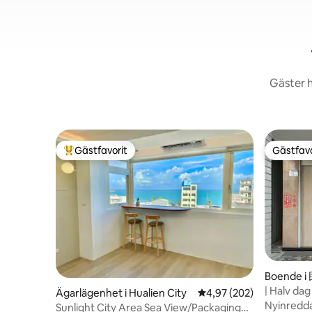
Gäster h
Gästfavorit
Gästfavo
Populär gästfavorit
Gästfavo
Boende 
| Halv dag
Ägarlägenhet i Hualien City
4,97 av 5 i genomsnitt
4,97 (202)
B&B | Fr
Nyinredda och
Sunlight City Area Sea View/Packaging