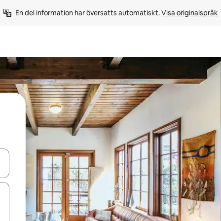
En del information har översatts automatiskt. 
Visa originalspråk
d upp- och nedåtpilarna eller utforska genom att trycka eller svepa.