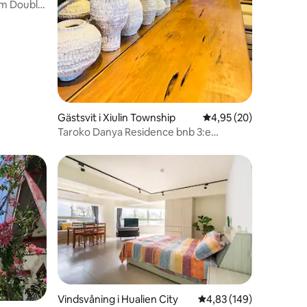
en
om Double
Gästsvit i Xiulin Township
4,95 av 5 i genomsnit
4,95 (20)
Taroko Danya Residence bnb 3:e
våningen Tianyue 2-10 personer 22 ping
familjerum (2 badrum kan läggas till) tar
bara emot en grupp gäster
Vindsvåning i Hualien City
4,83 av 5 i genomsnitt
4,83 (149)