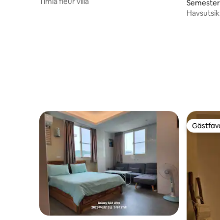
Timia fleur villa
Semester
Havsutsik
minuter /
sovrum 2
Gästfavo
Gästfavo