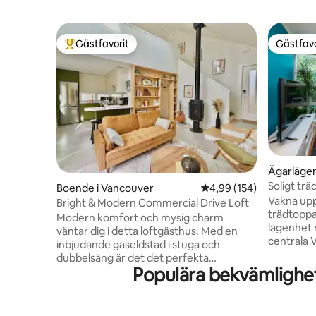
Gästfavorit
Gästfavo
Populär gästfavorit
Gästfavo
Ägarlägen
Soligt trä
Boende i Vancouver
4,99 av 5 i genomsnitt
4,99 (154)
English B
Vakna upp 
Bright & Modern Commercial Drive Loft
trädtoppa
Modern komfort och mysig charm
lägenhet 
väntar dig i detta loftgästhus. Med en
centrala 
inbjudande gaseldstad i stuga och
soffan vid
dubbelsäng är det det perfekta
ordentlig 
Populära bekvämlighe
utrymmet att koppla av efter en dags
köket och
utforskning! Detta fristående boende
balkong. T
har ett fullt utrustat kök, privat uteplats
luftkondi
och modernt badrum med badkar.