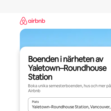
Hoppa
till
innehåll
Boenden i närheten av
Yaletown–Roundhouse
Station
Boka unika semesterboenden, hus och mer på
Airbnb
Plats
När resultaten är tillgängliga kan du navigera me