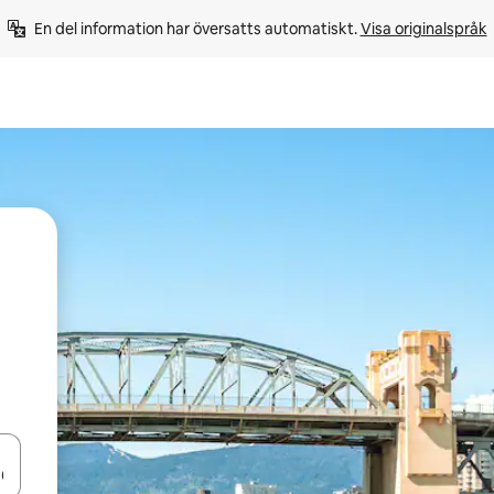
En del information har översatts automatiskt. 
Visa originalspråk
d upp- och nedåtpilarna eller utforska genom att trycka eller svepa.