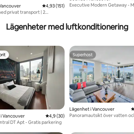
Executive Modern Getaway - Min
 Vancouver
4,93 av 5 i genomsnittligt betyg, 151 omdöm
4,93 (151)
Downtown!
d privat transport | 2
ligt betyg, 163 omdömen
badrum + gratis parkering
Lägenheter med luftkonditionering
rit
Superhost
rit
Superhost
Lägenhet i Vancouver
4
Panoramautsikt över vatten och
ligt betyg, 112 omdömen
i Vancouver
4,9 av 5 i genomsnittligt betyg, 30 omdöm
4,9 (30)
Yaletown
ntral DT Apt - Gratis parkering