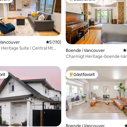
gästfavorit
Populär gästfavorit
 Vancouver
5 av 5 i genomsnittligt betyg, 110 omdöm
5 (110)
Heritage Suite | Central Mt
ligt betyg, 189 omdömen
Boende i Vancouver
4
1 sovrum
Charmigt Heritage-boende när
rit
Gästfavorit
rit
Populär gästfavorit
Boende i Vancouver
4