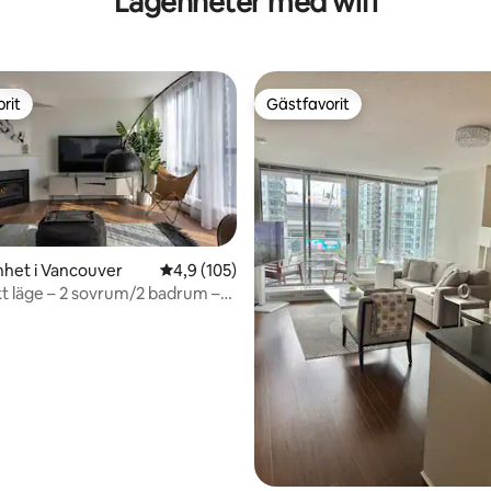
Lägenheter med wifi
rit
Gästfavorit
rit
Gästfavorit
het i Vancouver
4,9 av 5 i genomsnittligt betyg, 105 omdöm
4,9 (105)
kt läge – 2 sovrum/2 badrum –
ligt betyg, 167 omdömen
d Robson