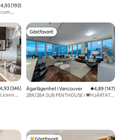
,93 av 5 i genomsnittligt betyg, 193 omdömen
4,93 (193)
trum,
Gästfavorit
Gästfavorit
,93 av 5 i genomsnittligt betyg, 346 omdömen
4,93 (346)
Ägarlägenhet i Vancouver
4,89 av 5 i genomsnitt
4,89 (147)
Licens #
2BR/2BA SUB PENTHOUSE i ❤️HJÄRTAT
en
❤️ av Downtown
Gästfavorit