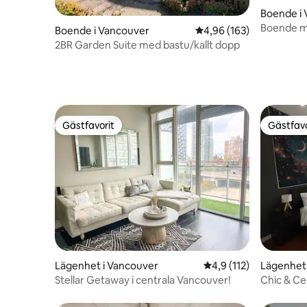
Boende i
Boende me
Boende i Vancouver
4,96 av 5 i genomsnitt
4,96 (163)
sovrum/2 
2BR Garden Suite med bastu/kallt dopp
Gästfavorit
Gästfavo
Gästfavorit
Gästfavo
Lägenhet i Vancouver
4,9 av 5 i genomsnitt
4,9 (112)
Lägenhet 
Stellar Getaway i centrala Vancouver!
Chic & Ce