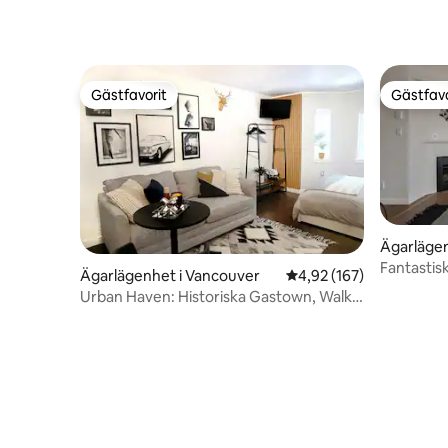
Gästfavorit
Gästfavo
Gästfavorit
Gästfavo
Ägarlägen
Fantastis
Ägarlägenhet i Vancouver
4,92 av 5 i genomsnitt
4,92 (167)
precis vi
Urban Haven: Historiska Gastown, Walk
Score 96!