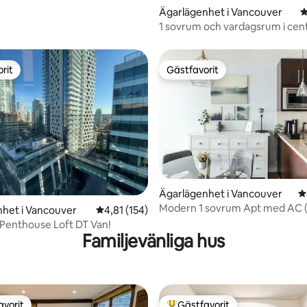
Ägarlägenhet i Vancouver
4
1 sovrum och vardagsrum i cen
parkering, gym, pool, Skytrain
rit
Gästfavorit
rit
Gästfavorit
Ägarlägenhet i Vancouver
4
Modern 1 sovrum Apt med AC (
ligt betyg, 417 omdömen
het i Vancouver
4,81 av 5 i genomsnittligt betyg, 154 omdöm
4,81 (154)
26-160337)
Penthouse Loft DT Van!
Familjevänliga hus
avorit
Gästfavorit