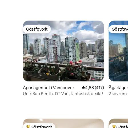
Gästfavorit
Gästfavo
Gästfavorit
Gästfavo
Ägarlägenhet i Vancouver
4,88 av 5 i genomsnitt
4,88 (417)
Ägarlägen
Unik Sub Penth. DT Van, fantastisk utsikt!
2 sovrum 
Gästfavorit
Gästf