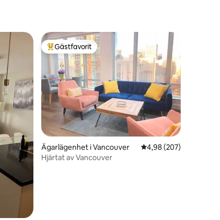
Gästfavorit
Populär gästfavorit
en
Ägarlägenhet i Vancouver
4,98 av 5 i genomsnitt
4,98 (207)
Hjärtat av Vancouver