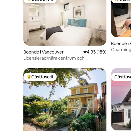
Populär gästfavorit
Populär 
Boende i
Charming 
Boende i Vancouver
4,95 av 5 i genomsnitt
4,95 (189)
Pleasant•
Licensierad/nära centrum och
gångavstånd till FIFA!
Gästfavorit
Gästfavo
Populär gästfavorit
Gästfavo