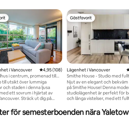
rit
Gästfavorit
rit
Gästfavorit
het i Vancouver
4,95 av 5 i genomsnittligt betyg, 108 omdöm
4,95 (108)
Lägenhet i Vancouver
4
dhus i centrum, promenad till
Smithe House - Studio med fullt
ligt betyg, 154 omdömen
ay
kök - Yaletown
till utsikt över lummiga
Njut av en elegant och bekväm 
r och staden i denna ljusa
på Smithe House! Denna mode
med ett sovrum i hjärtat av
studiolägenhet är perfekt för 
Vancouver. Sträck ut dig på
och långa vistelser, med ett full
 de grönfyllda fönstren, laga en
kök och tvättstuga. Beläget i det livliga
måltid i det fullt utrustade
grannskapet Yaletown ligger du
ter för semesterboenden nära Yaleto
 koppla sedan av på din privata
några steg från några av Vanc
vättmöjligheter i sviten,
bästa restauranger, kaféer, but
tionering och säker parkering
kollektivtrafik. Kontaktlös inch