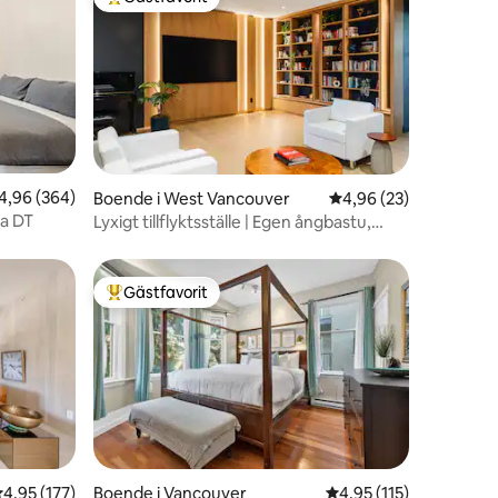
Populär gästfavorit
en
,96 av 5 i genomsnittligt betyg, 364 omdömen
4,96 (364)
Boende i West Vancouver
4,96 av 5 i genomsnit
4,96 (23)
a DT
Lyxigt tillflyktsställe | Egen ångbastu,
bastu och biograf
Gästfavorit
Populär gästfavorit
,95 av 5 i genomsnittligt betyg, 177 omdömen
4,95 (177)
Boende i Vancouver
4,95 av 5 i genomsnit
4,95 (115)