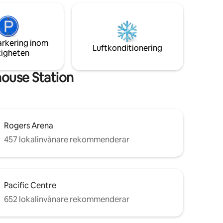
kl. 11.00.
av restauranger, shopping och
 boende
livsmedelsbutiker precis utanför din dörr!
ttre.
Steg till vår världsberömda Seawall, där
tfot,
du kan cykla, gå eller springa och kolla in
arkering inom
vårt fantastiska landskap. Du kommer
Luftkonditionering
tigheten
inte att bli besviken!
ouse Station
Rogers Arena
457 lokalinvånare rekommenderar
Pacific Centre
652 lokalinvånare rekommenderar