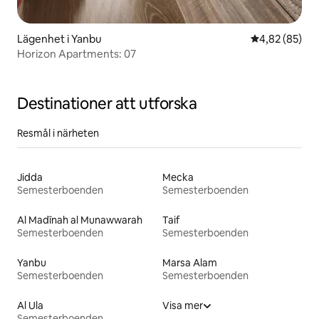
Lägenhet i Yanbu
4,82 av 5 i g
4,82 (85)
Horizon Apartments: 07
Destinationer att utforska
Resmål i närheten
Jidda
Mecka
Semesterboenden
Semesterboenden
Al Madīnah al Munawwarah
Taif
Semesterboenden
Semesterboenden
Yanbu
Marsa Alam
Semesterboenden
Semesterboenden
Al Ula
Visa mer
Semesterboenden