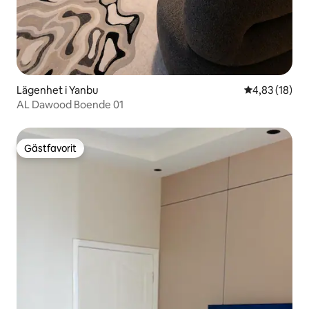
Lägenhet i Yanbu
4,83 av 5 i g
4,83 (18)
AL Dawood Boende 01
Gästfavorit
Gästfavorit