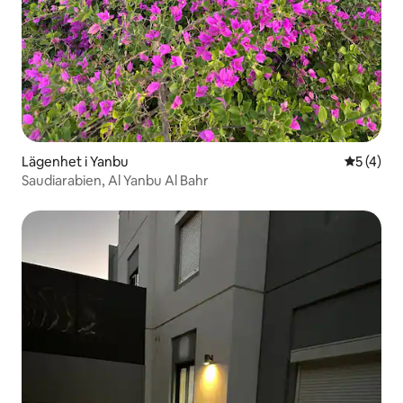
Lägenhet i Yanbu
5 av 5 i 
5 (4)
Saudiarabien, Al Yanbu Al Bahr