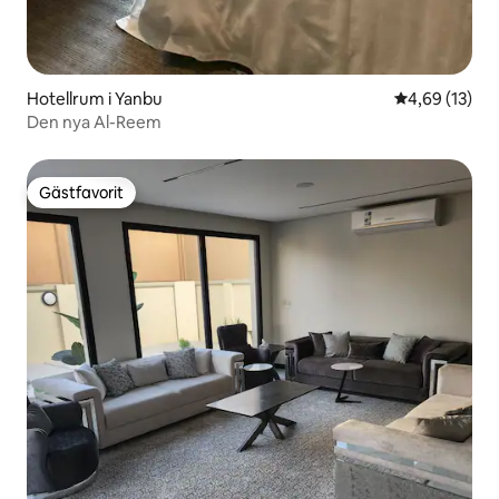
Hotellrum i Yanbu
4,69 av 5 i g
4,69 (13)
Den nya Al-Reem
Gästfavorit
Gästfavorit