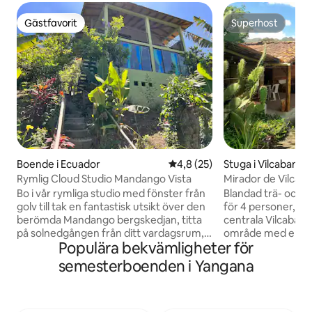
Gästfavorit
Superhost
Gästfavorit
Superhost
Boende i Ecuador
4,8 av 5 i genomsnittligt be
4,8 (25)
Stuga i Vilcabamb
Rymlig Cloud Studio Mandango Vista
Mirador de Vilcab
Bo i vår rymliga studio med fönster från
Blandad trä- och a
golv till tak en fantastisk utsikt över den
för 4 personer, be
berömda Mandango bergskedjan, titta
centrala Vilcabamb
på solnedgången från ditt vardagsrum,
område med en pri
Populära bekvämligheter för
njut av privat våt bastu, w/fullt utrustat
Longevidad-dalen
kök, tvättmaskin/torktumlare. Vacker
Den har två sovru
semesterboenden i Yangana
avkopplande 30 minuters promenad
för en bekväm vis
längs floden till staden. känn dig trygg
och matsalen är i 
här omgiven av vår familj. Vi talar
rustika design in