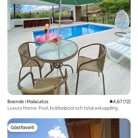
Boende i Malacatos
4,67 av 5 i g
4,67 (12)
Luxury Home: Pool, bubbelpool och total avkoppling
Gästfavorit
Gästfavorit