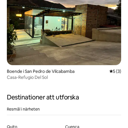
Boende i San Pedro de Vilcabamba
5 av 5 i 
5 (3)
Casa-Refugio Del Sol
Destinationer att utforska
Resmål i närheten
Quito
Cuenca