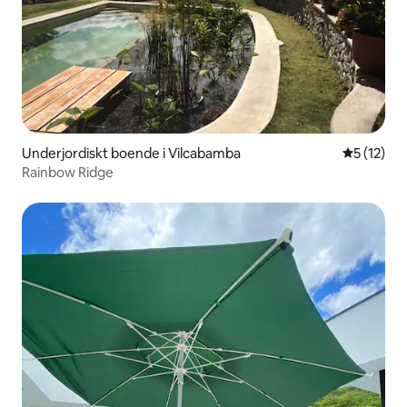
Underjordiskt boende i Vilcabamba
5 av 5 i g
5 (12)
Rainbow Ridge