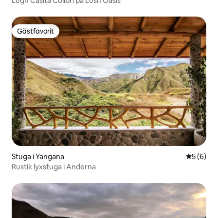
Lugn Casita Colibrí på Lush Oasis
Gästfavorit
Gästfavorit
Stuga i Yangana
5 av 5 i 
5 (6)
Rustik lyxstuga i Anderna