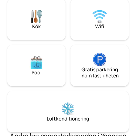
spanska och engelska. Vi ser fram emot
omgivningen, erbj
att träffa dig och få dig att bo hos oss..
atmosfär, omgiven
Tveka inte att kontakta oss om du är
för vila, koppla bo
intresserad av tjänster; massage, yoga
friska luften och u
eller resa till närliggande vattenfall
Vilcabamba.
Kök
Wifi
Gratis parkering
Pool
inom fastigheten
Luftkonditionering