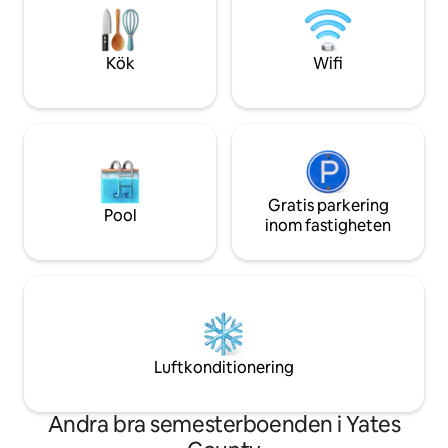
blötläggning under stjärnorna, erbjuder
restauranger, bröl
Creekside Hideaway en lugn tillflyktsort
evenemangsplatse
för att skapa bestående minnen i en
sevärdheter. Verkli
Kök
Wifi
avskild, naturskön miljö.
njuta av allt som F
erbjuda.
Gratis parkering
Pool
inom fastigheten
Luftkonditionering
Andra bra semesterboenden i Yates