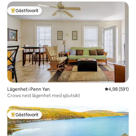
Gästfavorit
Populär gästfavorit
Lägenhet i Penn Yan
4,98 av 5 i ge
4,98 (591)
Crows nest lägenhet med sjöutsikt
Gästfavorit
Populär gästfavorit