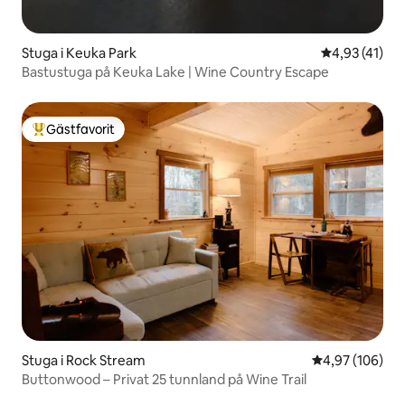
Stuga i Keuka Park
4,93 av 5 i g
4,93 (41)
Bastustuga på Keuka Lake | Wine Country Escape
Gästfavorit
Populär gästfavorit
Stuga i Rock Stream
4,97 av 5 i ge
4,97 (106)
Buttonwood – Privat 25 tunnland på Wine Trail