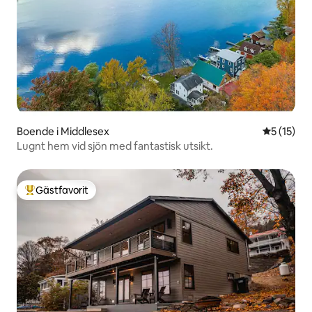
Boende i Middlesex
5 av 5 i g
5 (15)
Lugnt hem vid sjön med fantastisk utsikt.
Gästfavorit
Populär gästfavorit