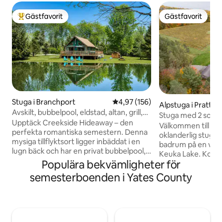
Gästfavorit
Gästfavorit
Populär gästfavorit
Gästfavorit
Stuga i Branchport
4,97 av 5 i genomsnittligt bet
4,97 (156)
Alpstuga i Prattsb
Avskilt, bubbelpool, eldstad, altan, grill,
Stuga med 2 sovr
husdjur
Upptäck Creekside Hideaway – den
en vingård på öve
Välkommen till Wh
perfekta romantiska semestern. Denna
oklanderlig stuga 
mysiga tillflyktsort ligger inbäddat i en
badrum på en ving
lugn bäck och har en privat bubbelpool,
Keuka Lake. Koppla av på ett stort,
en knäckande eldstad och en gasspis för
Populära bekvämligheter för
privat däck utrus
ultimat avkoppling. Omgiven av naturen
året runt medan d
semesterboenden i Yates County
är den idealisk för att koppla av
i de omgivande uts
tillsammans, utforska närliggande stigar
kommer du att bju
eller helt enkelt njuta av lugna stunder.
panoramavyer av 
Oavsett om Creekside Hideaway
kropparna ovan. B
återförenas över en eld eller
från många vingård