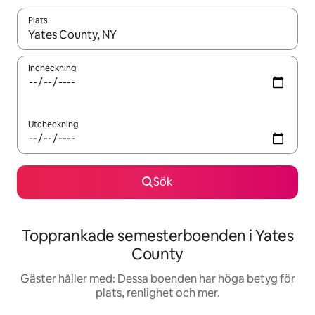
Plats
När resultaten är tillgängliga kan du navigera med upp- och ned
Incheckning
Utcheckning
Sök
Topprankade semesterboenden i Yates
County
Gäster håller med: Dessa boenden har höga betyg för
plats, renlighet och mer.