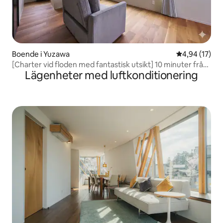
Boende i Yuzawa
4,94 av 5 i g
4,94 (17)
[Charter vid floden med fantastisk utsikt] 10 minuter från
Lägenheter med luftkonditionering
Echigo-Yuzawa-stationen | 5 minuter från Yuzawa IC | Grill
tillåten