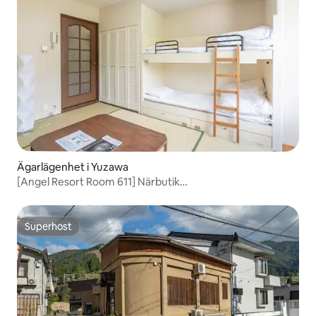
Ägarlägenhet i Yuzawa
[Angel Resort Room 611] Närbutik
tillgänglig/semesteranläggning med varm källa
Superhost
Superhost