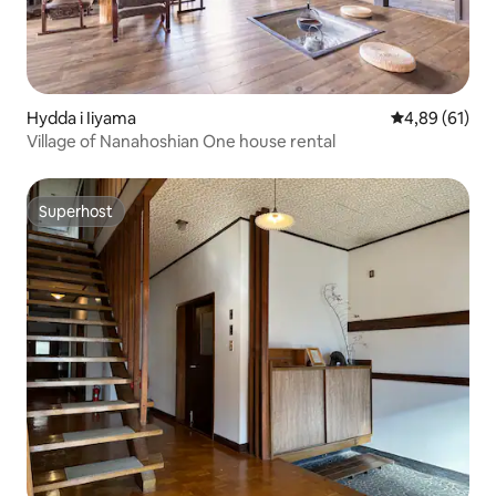
Hydda i Iiyama
4,89 av 5 i g
4,89 (61)
Village of Nanahoshian One house rental
Superhost
Superhost