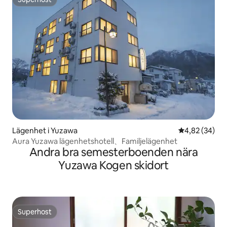
Superhost
Lägenhet i Yuzawa
4,82 av 5 i g
4,82 (34)
Aura Yuzawa lägenhetshotell、Familjelägenhet
Andra bra semesterboenden nära
Yuzawa Kogen skidort
Superhost
Superhost