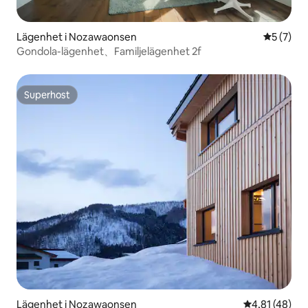
Lägenhet i Nozawaonsen
5 av 5 i 
5 (7)
Gondola-lägenhet、Familjelägenhet 2f
Superhost
Superhost
Lägenhet i Nozawaonsen
4,81 av 5 i g
4,81 (48)