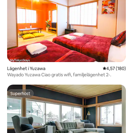
Lägenhet i Yuzawa
4,57 av 5 i ge
4,57 (180)
Wayado Yuzawa Ciao gratis wifi, familjelägenhet 2-.
Superhost
Superhost