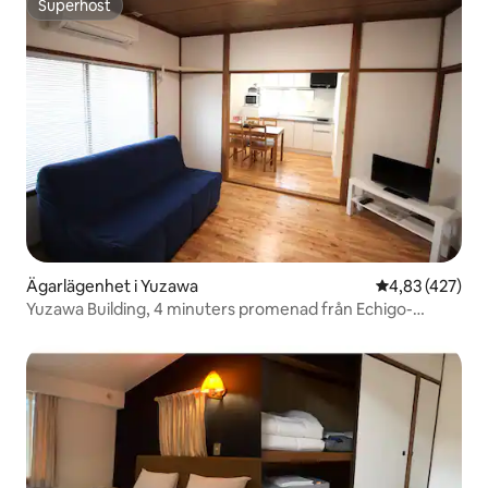
Superhost
Superhost
Ägarlägenhet i Yuzawa
4,83 av 5 i ge
4,83 (427)
Yuzawa Building, 4 minuters promenad från Echigo-
Yuzawa Station, familjelägenhet 401