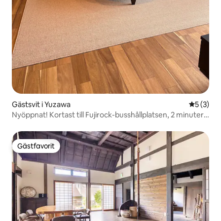
Gästsvit i Yuzawa
5 av 5 i 
5 (3)
Nyöppnat! Kortast till Fujirock-busshållplatsen, 2 minuters
promenad från Echigo-Yuzawa-stationen, gratis
parkering för 2 bilar, totalrenoverad, 70 m²
Gästfavorit
Gästfavorit