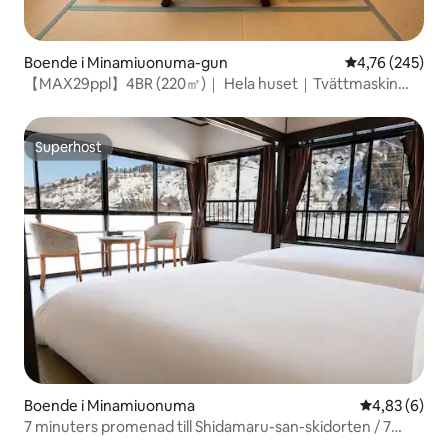
Boende i Minamiuonuma-gun
4,76 av 5 i ge
4,76 (245)
【MAX29ppl】4BR (220㎡)｜ Hela huset｜Tvättmaskin
och torktumlare
Superhost
Superhost
Boende i Minamiuonuma
4,83 av 5 i 
4,83 (6)
7 minuters promenad till Shidamaru-san-skidorten / 7
minuter med bil till Maiko, Gala / 2 minuter med bil till