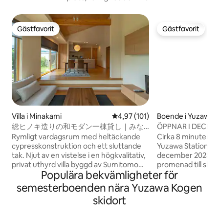
Gästfavorit
Gästfavorit
Gästfavorit
Gästfavorit
Villa i Minakami
4,97 av 5 i genomsnittligt bet
4,97 (101)
Boende i Yuzawa
総ヒノキ造りの和モダン一棟貸し｜みな
ÖPPNAR I DECEMBE
かみの大空間ヴィラ｜BBQ・温泉・アウ
ett vackert helt hu
Rymligt vardagsrum med heltäckande
Cirka 8 minuter til
トドア
minuters promena
cypresskonstruktion och ett sluttande
Yuzawa Station, "
Yuzawa-stationen, 
tak. Njut av en vistelse i en högkvalitativ,
december 2025! De
grupp per dag
privat uthyrd villa byggd av Sumitomo
promenad till ski
Populära bekvämligheter för
Forestry, omgiven av naturligt ljus och
och 1 minuters pro
doften av trä. Kosya-an, ett
Shiryokan, busshål
semesterboenden nära Yuzawa Kogen
avkopplande värdshus, är en privat
kostnadsfria bussen
skidort
uthyrningsvilla som är helt byggd av
Maruyama, skidor
cypress och ligger i Minakami-machi,
skidorten NASPA!De