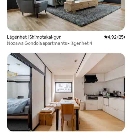
Lägenhet i Shimotakai-gun
4,92 av 5 i g
4,92 (25)
Nozawa Gondola apartments - lägenhet 4