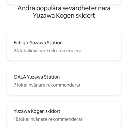
källor, såsom Yujuku Onsen och
Yu", som ligger 2
Andra populära sevärdheter nära
Sarugakyo Onsen, vilket gör det perfekt
bort."Takinoyu" är ti
för avkoppling efter dina aktiviteter. Njut
specialpris för "K
Yuzawa Kogen skidort
av en vistelse som kommer att ge nytt liv
åt ditt sinne och din kropp i en lummig,
naturlig miljö.
Echigo-Yuzawa Station
24 lokalinvånare rekommenderar
GALA Yuzawa Station
7 lokalinvånare rekommenderar
Yuzawa Kogen skidort
18 lokalinvånare rekommenderar