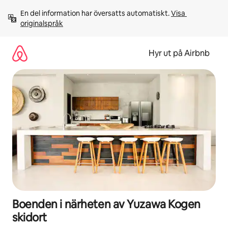
Hoppa
En del information har översatts automatiskt. 
Visa 
till
originalspråk
innehåll
Hyr ut på Airbnb
Boenden i närheten av Yuzawa Kogen
skidort