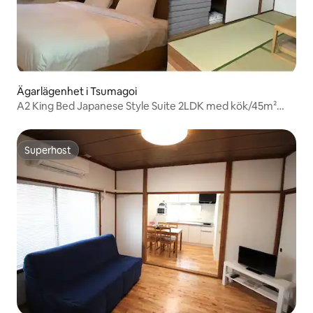
Ägarlägenhet i Tsumagoi
A2 King Bed Japanese Style Suite 2LDK med kök/45m²
rymlig för familjer/parkering tillgänglig
Superhost
Superhost