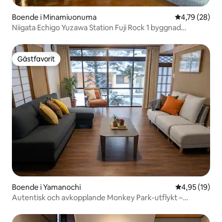
Boende i Minamiuonuma
4,79 av 5 i g
4,79 (28)
Niigata Echigo Yuzawa Station Fuji Rock 1 byggnad
uthyrning 4 sovrum 280 ㎡ Landsbygdsspel Flodspel 1
grupp uthyrning Minmin
Gästfavorit
Gästfavorit
Boende i Yamanochi
4,95 av 5 i g
4,95 (19)
Autentisk och avkopplande Monkey Park-utflykt –
parkering