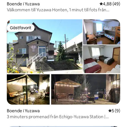
Boende i Yuzawa
4,88 av 5 i g
4,88 (49)
Välkommen till Yuzawa Honten, 1 minut till fots från
Echigo-Yuzawa Station
Gästfavorit
Gästfavorit
Boende i Yuzawa
5 av 5 i 
5 (9)
3 minuters promenad från Echigo-Yuzawa Station |
Grillterrass även vid regn | Samma pris för 4 personer |