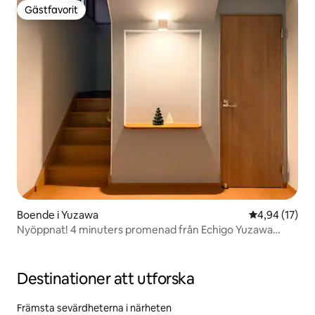
Gästfavorit
Gästfavorit
Boende i Yuzawa
4,94 av 5 i g
4,94 (17)
Nyöppnat! 4 minuters promenad från Echigo Yuzawa
Station, utmärkt tillgång till skidorten, upp till 14 personer
"Snowtopia"
Destinationer att utforska
Främsta sevärdheterna i närheten