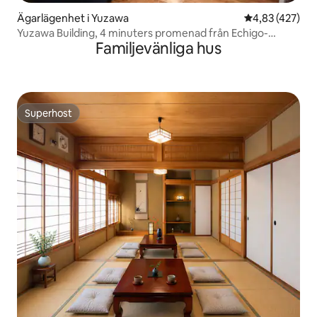
Ägarlägenhet i Yuzawa
4,83 av 5 i ge
4,83 (427)
Yuzawa Building, 4 minuters promenad från Echigo-
Familjevänliga hus
Yuzawa Station, familjelägenhet 302
Superhost
Superhost