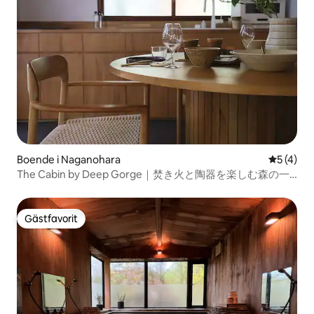
Boende i Naganohara
5 av 5 i 
5 (4)
The Cabin by Deep Gorge｜焚き火と陶器を楽しむ森の一
棟貸し
Gästfavorit
Gästfavorit