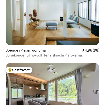
Boende i Minamiuonuma
4,96 av 5 i g
4,96 (98)
30 sekunder till huvudliften i Ishiuchi Maruyama
skidområde! 4 sovrum, 10 bäddar, 200 kvadratmeter, 10
personer, rymligt, privat
Gästfavorit
Populär gästfavorit