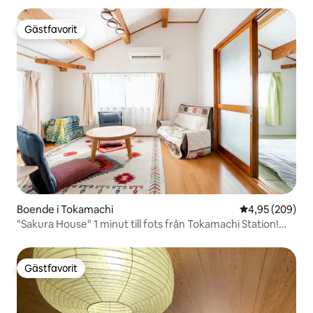
varma källor med utomhusbad / Boende med utsikt
Gästfavorit
Gästfavorit
Boende i Tokamachi
4,95 av 5 i ge
4,95 (209)
"Sakura House" 1 minut till fots från Tokamachi Station!
Hela byggnaden uthyrs!
Gästfavorit
Gästfavorit