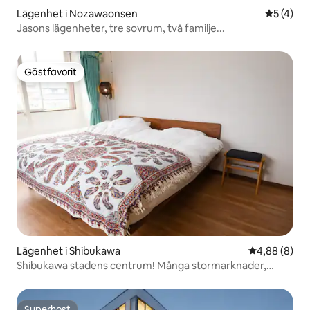
Lägenhet i Nozawaonsen
5 av 5 i 
5 (4)
Jasons lägenheter, tre sovrum, två familje...
Gästfavorit
Gästfavorit
Lägenhet i Shibukawa
4,88 av 5 i 
4,88 (8)
Shibukawa stadens centrum! Många stormarknader,
närbutiker och restauranger inom gångavstånd! Perfekt
område för affärs- och nöjesresor!
Superhost