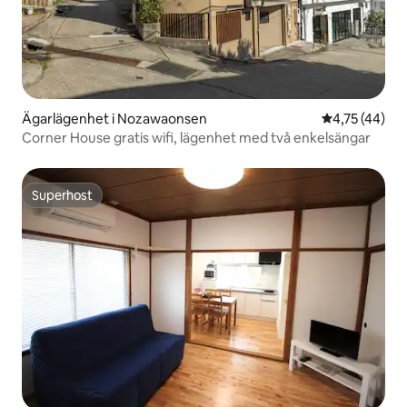
Ägarlägenhet i Nozawaonsen
4,75 av 5 i g
4,75 (44)
Corner House gratis wifi, lägenhet med två enkelsängar
Superhost
Superhost