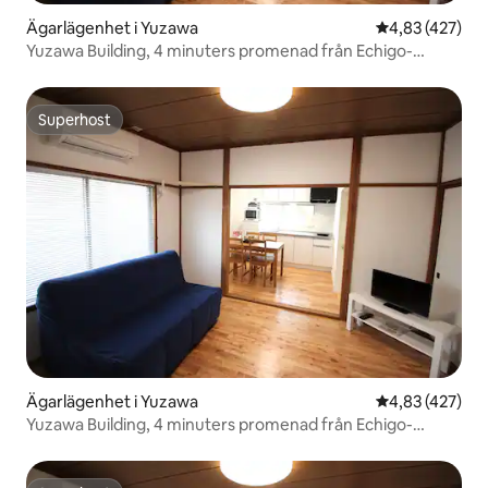
Ägarlägenhet i Yuzawa
4,83 av 5 i ge
4,83 (427)
Yuzawa Building, 4 minuters promenad från Echigo-
Yuzawa-stationen, familjelägenhet 301
Superhost
Superhost
Ägarlägenhet i Yuzawa
4,83 av 5 i ge
4,83 (427)
Yuzawa Building, 4 minuters promenad från Echigo-
Yuzawa-stationen, familjelägenhet 402