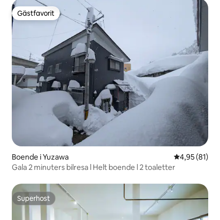
Gratis parkering för 3 bilar
Gästfavorit
Gästfavorit
Boende i Yuzawa
4,95 av 5 i g
4,95 (81)
Gala 2 minuters bilresa l Helt boende l 2 toaletter
Superhost
Superhost