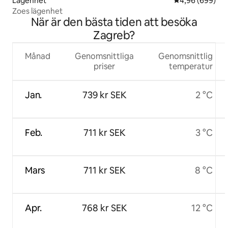
Lägenhet
4,96 av 5 i ge
4,96 (699)
Zoes lägenhet
När är den bästa tiden att besöka
Zagreb?
Månad
Genomsnittliga
Genomsnittlig
priser
temperatur
Jan.
739 kr SEK
2 °C
Feb.
711 kr SEK
3 °C
Mars
711 kr SEK
8 °C
Apr.
768 kr SEK
12 °C