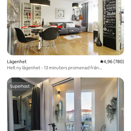
Lägenhet
4,96 av 5 i ge
4,96 (780)
Helt ny lägenhet - 13 minuters promenad från
huvudtorget
Superhost
Superhost