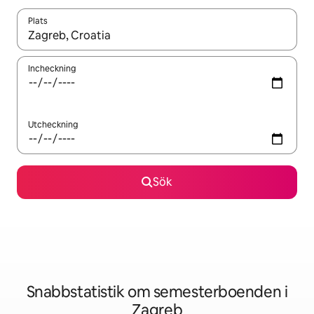
Plats
När resultaten är tillgängliga kan du navigera med upp- och ned
Incheckning
Utcheckning
Sök
Snabbstatistik om semesterboenden i
Zagreb