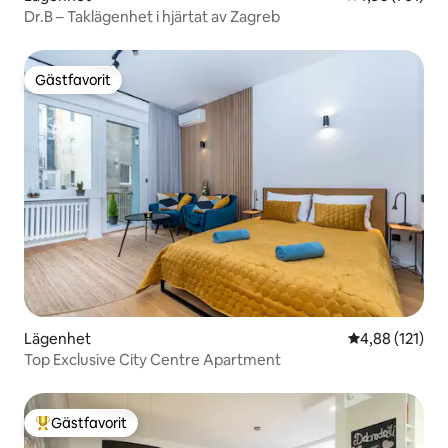
Dr.B – Taklägenhet i hjärtat av Zagreb
Gästfavorit
Gästfavorit
Lägenhet
4,88 av 5 i ge
4,88 (121)
Top Exclusive City Centre Apartment
Gästfavorit
Populär gästfavorit