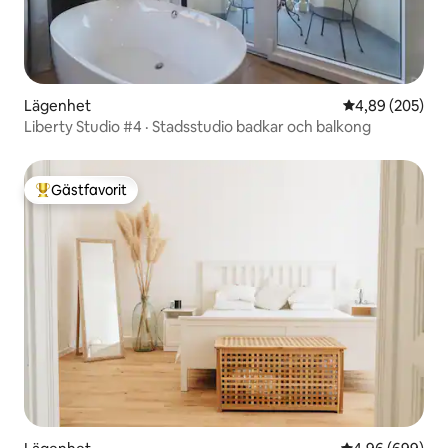
Lägenhet
4,89 av 5 i ge
4,89 (205)
Liberty Studio #4 · Stadsstudio badkar och balkong
Gästfavorit
Populär gästfavorit