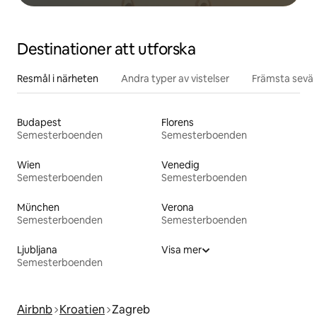
Destinationer att utforska
Resmål i närheten
Andra typer av vistelser
Främsta sevär
Budapest
Florens
Semesterboenden
Semesterboenden
Wien
Venedig
Semesterboenden
Semesterboenden
München
Verona
Semesterboenden
Semesterboenden
Ljubljana
Visa mer
Semesterboenden
Airbnb
Kroatien
Zagreb