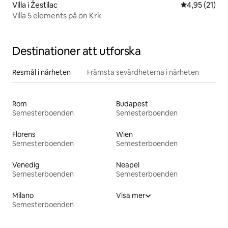
Villa i Žestilac
4,95 av 5 i g
4,95 (21)
Villa 5 elements på ön Krk
Destinationer att utforska
Resmål i närheten
Främsta sevärdheterna i närheten
Rom
Budapest
Semesterboenden
Semesterboenden
Florens
Wien
Semesterboenden
Semesterboenden
Venedig
Neapel
Semesterboenden
Semesterboenden
Milano
Visa mer
Semesterboenden