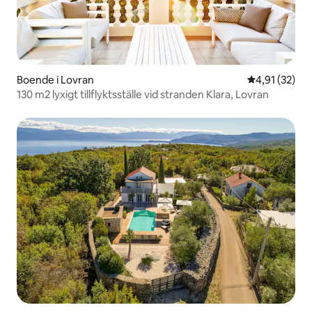
Boende i Lovran
4,91 av 5 i g
4,91 (32)
130 m2 lyxigt tillflyktsställe vid stranden Klara, Lovran