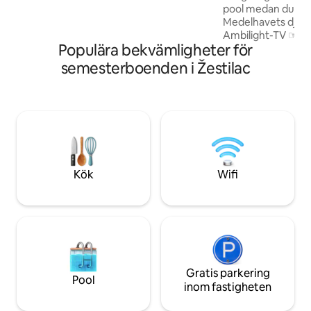
pool medan du har
Medelhavets djupblåa. ☞ 43-t
Ambilight-TV ☞ Snyggt badrum med
Populära bekvämligheter för
lyxdusch ☞ Utomh
Vertu-kaffe ☞ Snabbt Wi-Fi 500 Mb/s ☞
semesterboenden i Žestilac
Infinity Pool med 
stenbeläggning ☞
Lyxig loungerum ☞
promenad till str
Unik LED-belysni
speciell atmosfär på kväl
ett meddelande, vi 
dig!
Kök
Wifi
Gratis parkering
Pool
inom fastigheten