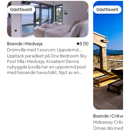
Gästfavorit
Gästfavorit
Gästfavorit
Gästfavorit
Boende i Medveja
5 av 5 i genomsnittligt b
5 (9)
Drömvilla med 1 sovrum: Uppvärmd
pool, jacuzzi och bastu!
Upptäck paradiset på One Bedroom Sky
Pool Villa i Medveja, Kroatien! Denna
nybyggda lyxvilla har en uppvärmd pool
med hisnande havsutsikt. Njut av en
bubbelpool, bastu och grillning utomhus
på den stora terrassen. Inomhus kan du
njuta av ett fullt möblerat kök, mysigt
vardagsrum med en 65-tums HDTV och
ett elegant sovrum med direkt tillgång
till poolområdet med en terrass. Varje
ögonblick här lovar lugn och
Boende i Crikveni
oförglömliga minnen. Boka nu för den
ultimata tillflyktsorten!
Hideaway Crikven
och privat pool
Omge dig med lyckl