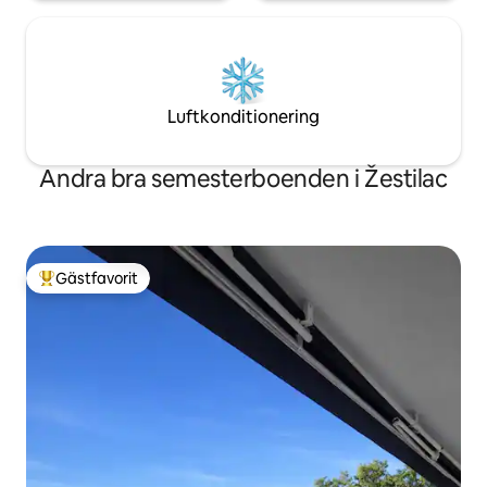
Luftkonditionering
Andra bra semesterboenden i Žestilac
Gästfavorit
Populär gästfavorit