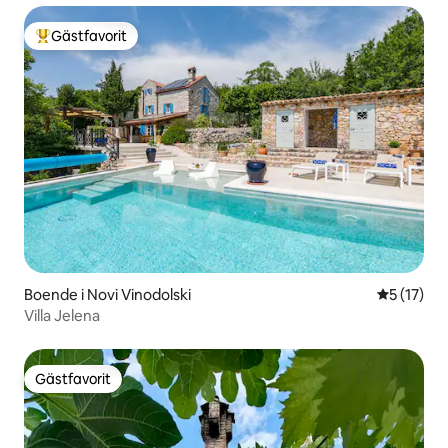
Gästfavorit
Populär gästfavorit
Boende i Novi Vinodolski
5 av 5 i g
5 (17)
Villa Jelena
Gästfavorit
Gästfavorit