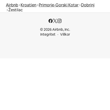
Airbnb
Kroatien
Primorje-Gorski Kotar
Dobrinj
Žestilac
© 2026 Airbnb, Inc.
Integritet
Villkor