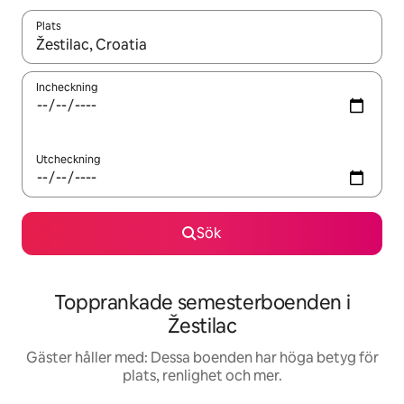
Plats
När resultaten är tillgängliga kan du navigera med upp- och ned
Incheckning
Utcheckning
Sök
Topprankade semesterboenden i
Žestilac
Gäster håller med: Dessa boenden har höga betyg för
plats, renlighet och mer.