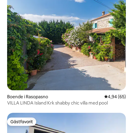
Boende i Rasopasno
4,94 av 5 i g
4,94 (65)
VILLA LINDA Island Krk shabby chic villa med pool
Gästfavorit
Gästfavorit