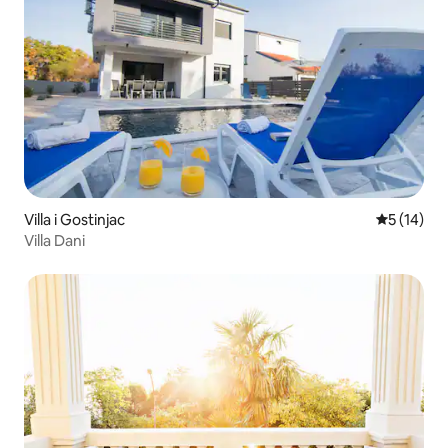
Villa i Gostinjac
5 av 5 i g
5 (14)
Villa Dani