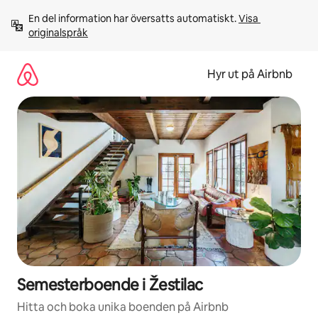
Hoppa
En del information har översatts automatiskt. 
Visa 
till
originalspråk
innehåll
Hyr ut på Airbnb
Semesterboende i Žestilac
Hitta och boka unika boenden på Airbnb