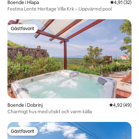
Boende i Hlapa
4,91 av 5 i g
4,91 (32)
Festina Lente Heritage Villa Krk – Uppvärmd pool
Gästfavorit
Gästfavorit
Boende i Dobrinj
4,92 av 5 i g
4,92 (49)
Charmigt hus med utsikt och varm källa
Gästfavorit
Gästfavorit