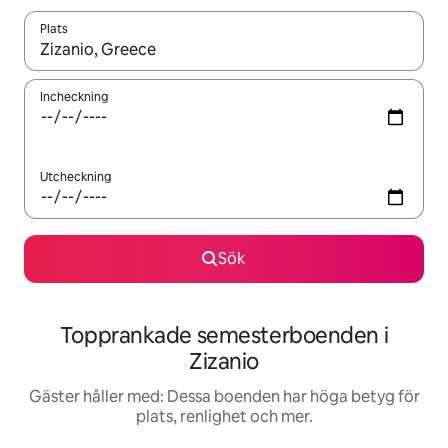
Plats
När resultaten är tillgängliga kan du navigera med upp- och ned
Incheckning
Utcheckning
Sök
Topprankade semesterboenden i
Zizanio
Gäster håller med: Dessa boenden har höga betyg för
plats, renlighet och mer.