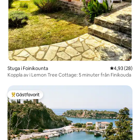
Stuga i Foinikounta
4,93 av 5 i g
4,93 (28)
Koppla av i Lemon Tree Cottage: 5 minuter från Finikouda
Gästfavorit
Populär gästfavorit