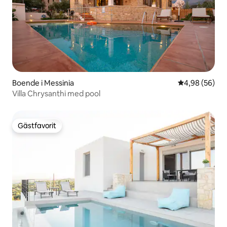
Boende i Messinia
4,98 av 5 i g
4,98 (56)
Villa Chrysanthi med pool
Gästfavorit
Gästfavorit