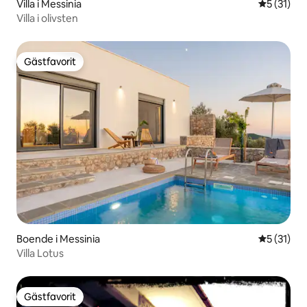
Villa i Messinia
5 av 5 i g
5 (31)
Villa i olivsten
Gästfavorit
Gästfavorit
Boende i Messinia
5 av 5 i g
5 (31)
Villa Lotus
Gästfavorit
Gästfavorit