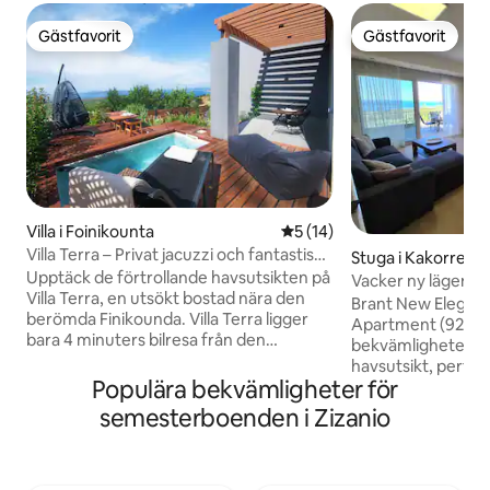
Gästfavorit
Gästfavorit
Gästfavorit
Gästfavorit
Villa i Foinikounta
5 av 5 i genomsnittligt be
5 (14)
Villa Terra – Privat jacuzzi och fantastisk
Stuga i Kakorrev
havsutsikt
Upptäck de förtrollande havsutsikten på
Vacker ny lägenh
Villa Terra, en utsökt bostad nära den
havsutsikt
Brant New Elegan
berömda Finikounda. Villa Terra ligger
Apartment (92sq
bara 4 minuters bilresa från den
bekvämligheter o
soldränkta Loutsa-stranden och bara 5
havsutsikt, perfe
minuter från den livliga Finikounta, och
Populära bekvämligheter för
njuter av naturen 
lovar en idyllisk tillflyktsort. Utforska
avkopplande semes
semesterboenden i Zizanio
Messiniens underverk, med den
från stränder, bar
fängslande Koroni och dess venetianska
restauranger. Läge
slott en pittoresk 20 minuter bort.
Kakorrevma-Chrani
Methoni lockar på 15 minuter, och den