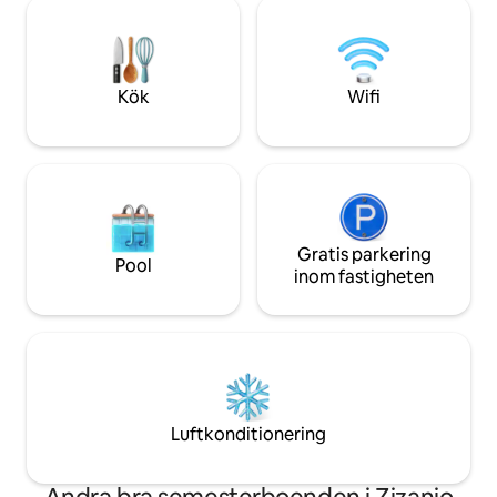
omgiven av olivtr
historiska Pylos, tidigare känd som
man kan njuta av 
Navarino i sitt venetian-italienska arv, är
obegränsade havsu
en naturskön 25 minuters bilresa.
balkongen. Avstånd
Bar är bara 2,8 km.
Kök
Wifi
restauranger och 
Gratis parkering
Pool
inom fastigheten
Luftkonditionering