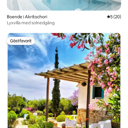
Boende i Akritochori
5 av 5 i g
5 (20)
Lyxvilla med solnedgång
Gästfavorit
Gästfavorit