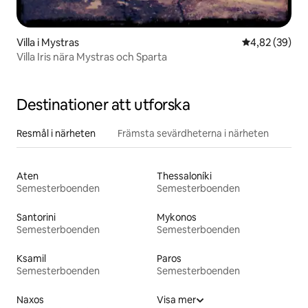
Villa i Mystras
4,82 av 5 i g
4,82 (39)
Villa Iris nära Mystras och Sparta
Destinationer att utforska
Resmål i närheten
Främsta sevärdheterna i närheten
Aten
Thessaloníki
Semesterboenden
Semesterboenden
Santorini
Mykonos
Semesterboenden
Semesterboenden
Ksamil
Paros
Semesterboenden
Semesterboenden
Naxos
Visa mer