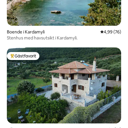
Boende i Kardamyli
4,99 av 5 i g
4,99 (76)
Stenhus med havsutsikt i Kardamyli.
Gästfavorit
Populär gästfavorit