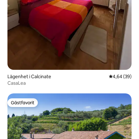
Lägenhet i Calcinate
4,64 av 5 i g
4,64 (39)
CasaLea
Gästfavorit
Gästfavorit