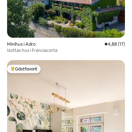
Minihus i Adro
4,88 av 5 i g
4,88 (17)
Isottas hus i Franciacorta
Gästfavorit
Populär gästfavorit