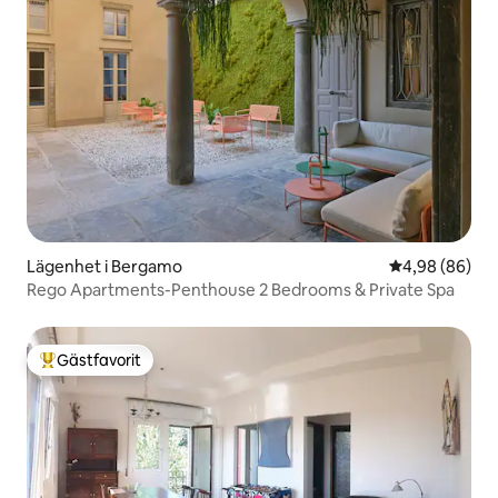
Lägenhet i Bergamo
4,98 av 5 i g
4,98 (86)
Rego Apartments-Penthouse 2 Bedrooms & Private Spa
Gästfavorit
Populär gästfavorit