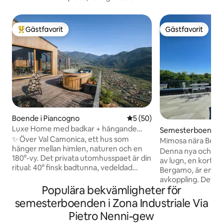
Gästfavorit
Gästfavorit
Populär gästfavorit
Gästfavorit
Boende i Piancogno
5 av 5 i genomsnittligt be
5 (50)
Luxe Home med badkar + hängande
Semesterboende 
bastu i bergen
✨ Över Val Camonica, ett hus som
Mimosa nära Berga
hänger mellan himlen, naturen och en
hälsocenter
Denna nya och el
180°-vy. Det privata utomhusspaet är din
av lugn, en kort p
ritual: 40° finsk badtunna, vedeldad
Bergamo, är en fri
bastu och varm dusch under stjärnorna.
avkoppling. Det ligg
🛏️ King-svit + dubbel mezzanin, 🛋️
Populära bekvämligheter för
flygplatsen och et
Vardagsrum med glasväggar och utsikt
separat ingång, b
semesterboenden i Zona Industriale Via
över dalen, Förstklassigt 🍳 kök, 📶
tak i garaget, stor
Pietro Nenni-gew
Snabbt wifi 🚗 Privat parkering + laddning
över floden och en