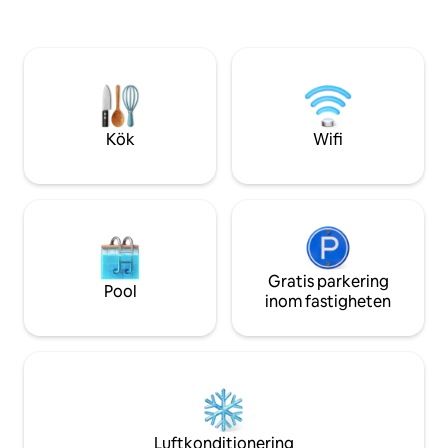
av elbil 🌿 Avskildhet, lugn och
över solnedgånge
välbefinnande: en romantisk semester
Omgivet av frodig
att uppleva långsamt, bland ljus, trä och
perfekta stället fö
alpint lugn, med dalen framför dina ögon
andetag är ett dopp i lugn
och tiden som går långsammare för dig.
meddelande till mi
vistelse.
Kök
Wifi
Gratis parkering
Pool
inom fastigheten
Luftkonditionering