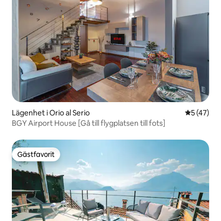
Lägenhet i Orio al Serio
5 av 5 i g
5 (47)
BGY Airport House [Gå till flygplatsen till fots]
Gästfavorit
Gästfavorit