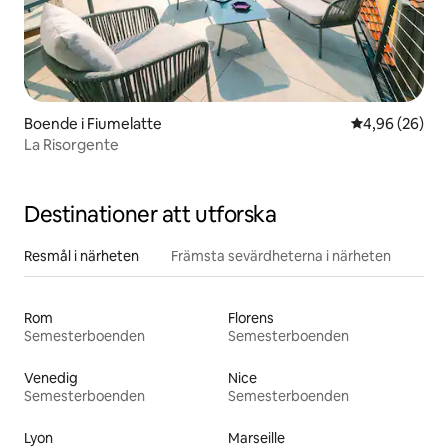
Boende i Fiumelatte
4,96 av 5 i g
4,96 (26)
La Risorgente
Destinationer att utforska
Resmål i närheten
Främsta sevärdheterna i närheten
Rom
Florens
Semesterboenden
Semesterboenden
Venedig
Nice
Semesterboenden
Semesterboenden
Lyon
Marseille