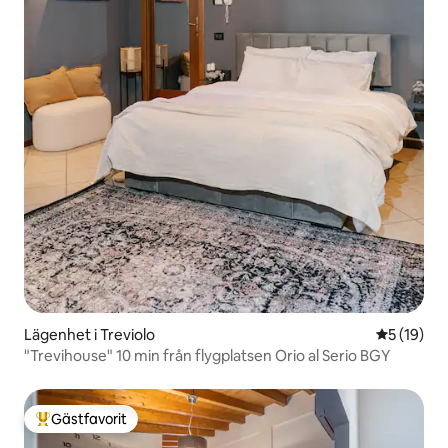
Lägenhet i Treviolo
5 av 5 i g
5 (19)
"Trevihouse" 10 min från flygplatsen Orio al Serio BGY
Gästfavorit
Populär gästfavorit