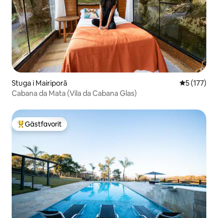
Stuga i Mairiporã
5 av 5 i ge
5 (177)
Cabana da Mata (Vila da Cabana Glas)
Gästfavorit
Populär gästfavorit