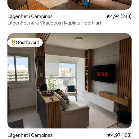
Lägenhet i Campinas
4,94 av 5 i ge
4,94 (243)
Lägenhet nära Viracopos flygplats Hopi Hari
Gästfavorit
Populär gästfavorit
Lägenhet i Campinas
4,97 av 5 i ge
4,97 (103)