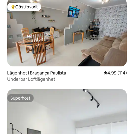
Gästfavorit
Populär gästfavorit
Lägenhet i Bragança Paulista
4,99 av 5 i ge
4,99 (114)
Underbar Loftlägenhet
Superhost
Superhost