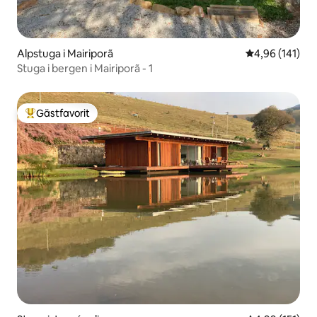
Alpstuga i Mairiporã
4,96 av 5 i ge
4,96 (141)
Stuga i bergen i Mairiporã - 1
Gästfavorit
Populär gästfavorit