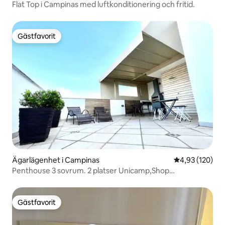
Flat Top i Campinas med luftkonditionering och fritid.
Gästfavorit
Gästfavorit
Ägarlägenhet i Campinas
4,93 av 5 i ge
4,93 (120)
Penthouse 3 sovrum. 2 platser Unicamp,Shop
Parq.D.Pedro
Gästfavorit
Gästfavorit