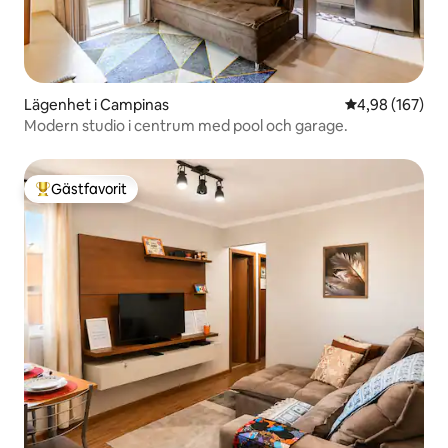
Lägenhet i Campinas
4,98 av 5 i ge
4,98 (167)
Modern studio i centrum med pool och garage.
Gästfavorit
Populär gästfavorit