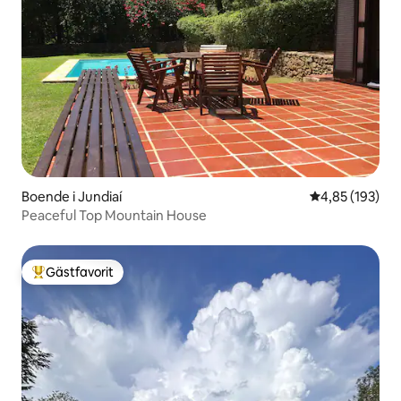
Boende i Jundiaí
4,85 av 5 i ge
4,85 (193)
Peaceful Top Mountain House
Gästfavorit
Populär gästfavorit