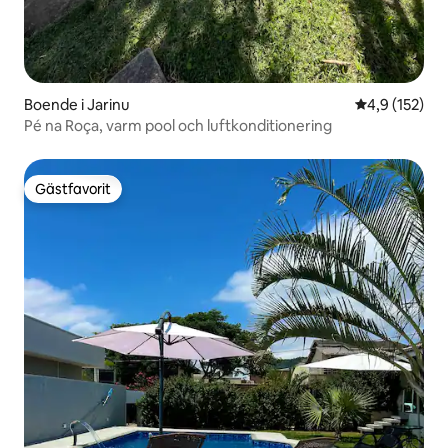
Boende i Jarinu
4,9 av 5 i ge
4,9 (152)
Pé na Roça, varm pool och luftkonditionering
Gästfavorit
Gästfavorit