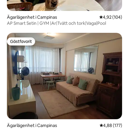
Ägarlägenhet i Campinas
4,92 av 5 i ge
4,92 (104)
AP Smart Setin | GYM |Ar|Tvätt och tork|Vaga|Pool
Gästfavorit
Gästfavorit
Ägarlägenhet i Campinas
4,88 av 5 i ge
4,88 (177)