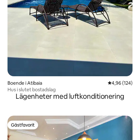
Boende i Atibaia
4,96 av 5 i ge
4,96 (124)
Hus i slutet bostadslag
Lägenheter med luftkonditionering
Gästfavorit
Gästfavorit