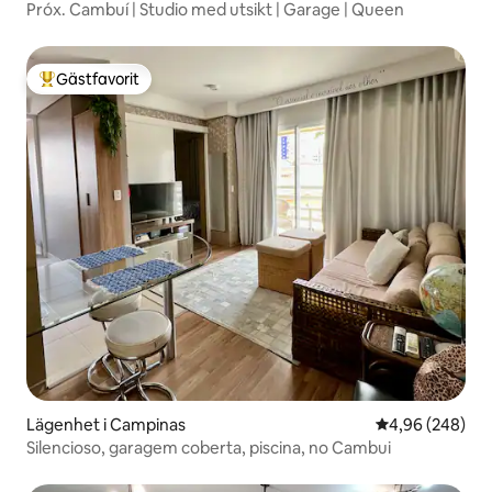
Próx. Cambuí | Studio med utsikt | Garage | Queen
Gästfavorit
Populär gästfavorit
Lägenhet i Campinas
4,96 av 5 i ge
4,96 (248)
Silencioso, garagem coberta, piscina, no Cambui