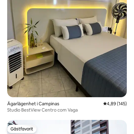
Ägarlägenhet i Campinas
4,89 av 5 i ge
4,89 (145)
Studio BestView Centro com Vaga
Gästfavorit
Gästfavorit