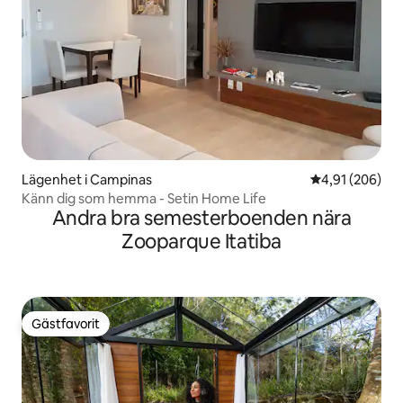
Lägenhet i Campinas
4,91 av 5 i ge
4,91 (206)
Känn dig som hemma - Setin Home Life
Andra bra semesterboenden nära
Zooparque Itatiba
Gästfavorit
Gästfavorit