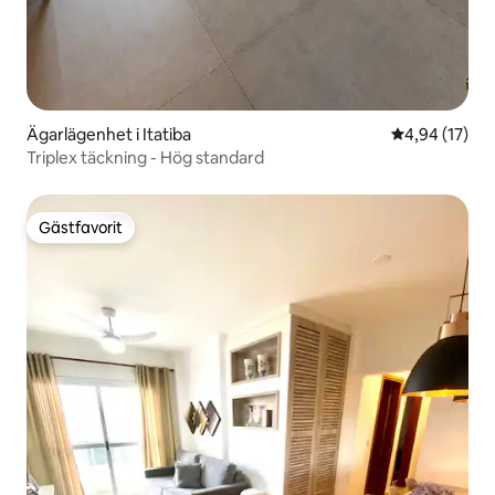
Ägarlägenhet i Itatiba
4,94 av 5 i g
4,94 (17)
Triplex täckning - Hög standard
Gästfavorit
Gästfavorit