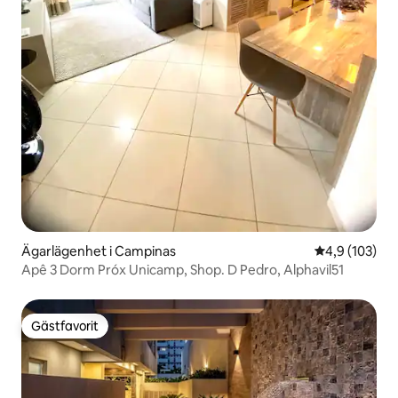
Ägarlägenhet i Campinas
4,9 av 5 i ge
4,9 (103)
Apê 3 Dorm Próx Unicamp, Shop. D Pedro, Alphavil51
Gästfavorit
Gästfavorit