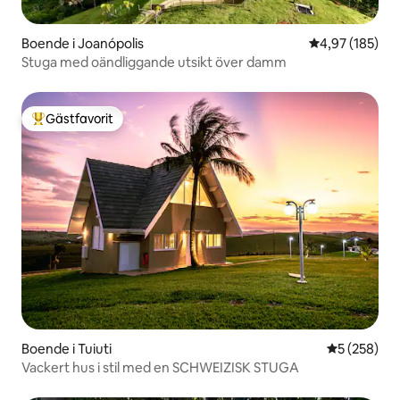
Boende i Joanópolis
4,97 av 5 i ge
4,97 (185)
Stuga med oändliggande utsikt över damm
Gästfavorit
Populär gästfavorit
Boende i Tuiuti
5 av 5 i ge
5 (258)
Vackert hus i stil med en SCHWEIZISK STUGA