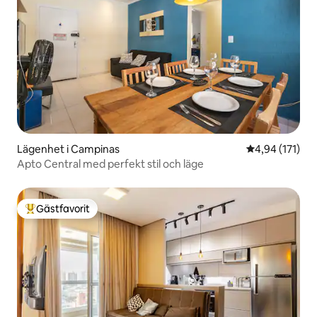
Lägenhet i Campinas
4,94 av 5 i ge
4,94 (171)
Apto Central med perfekt stil och läge
Gästfavorit
Populär gästfavorit