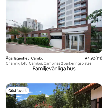
Ägarlägenhet i Cambuí
4,92 av 5 i g
4,92 (111)
Charmig loft i Cambuí, Campinas 2 parkeringsplatser
Familjevänliga hus
Gästfavorit
Gästfavorit