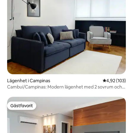
Lägenhet i Campinas
4,92 av 5 i ge
4,92 (103)
Cambuí/Campinas: Modern lägenhet med 2 sovrum och
garage!
Gästfavorit
Gästfavorit