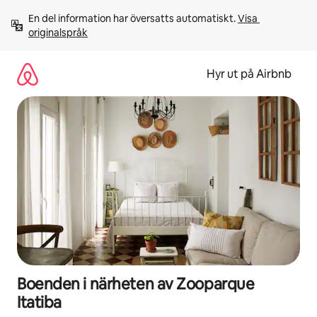
Hoppa
En del information har översatts automatiskt. 
Visa 
till
originalspråk
innehåll
Hyr ut på Airbnb
Boenden i närheten av Zooparque
Itatiba