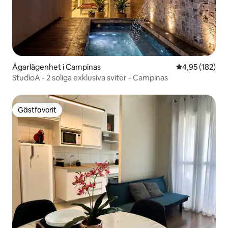
Ägarlägenhet i Campinas
4,95 av 5 i ge
4,95 (182)
StudioA - 2 soliga exklusiva sviter - Campinas
Gästfavorit
Gästfavorit