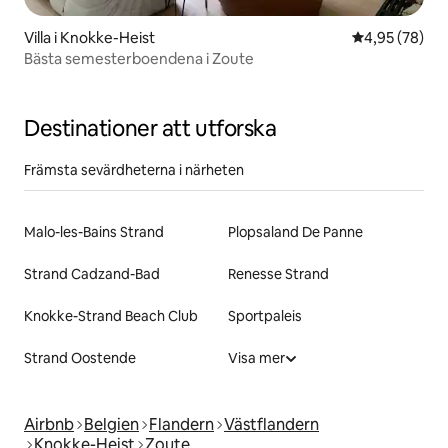
Villa i Knokke-Heist
4,95 av 5 i g
4,95 (78)
Bästa semesterboendena i Zoute
Destinationer att utforska
Främsta sevärdheterna i närheten
Malo-les-Bains Strand
Plopsaland De Panne
Strand Cadzand-Bad
Renesse Strand
Knokke-Strand Beach Club
Sportpaleis
Strand Oostende
Visa mer
Airbnb
Belgien
Flandern
Västflandern
Knokke-Heist
Zoute