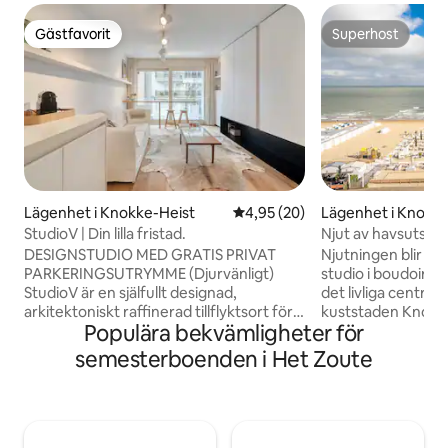
Gästfavorit
Superhost
Gästfavorit
Superhost
Lägenhet i Knokke-Heist
4,95 av 5 i genomsnittligt bet
4,95 (20)
Lägenhet i Knokke
StudioV | Din lilla fristad.
Njut av havsutsikte
DESIGNSTUDIO MED GRATIS PRIVAT
Njutningen blir här
PARKERINGSUTRYMME (Djurvänligt)
studio i boudoirsti
StudioV är en själfullt designad,
det livliga centru
arkitektoniskt raffinerad tillflyktsort för
kuststaden Knokke. Den atmosfär
Populära bekvämligheter för
kreativa, professionella och
blå-och-gröna inr
designälskare som söker ljus, flöde och
med havsutsikt oc
semesterboenden i Het Zoute
harmoni. Denna studiolägenhet med ett
en exklusiv känsla
sovrum ligger mitt i hjärtat av Knokke
bostad. Den medf
och erbjuder en solbelyst terrass,
parkeringsplatsen 
minimalistisk elegans, fullt utrustat kök,
avkopplande. Det ä
sängkläder, snabbt wifi och privat
sitta på terrassen 