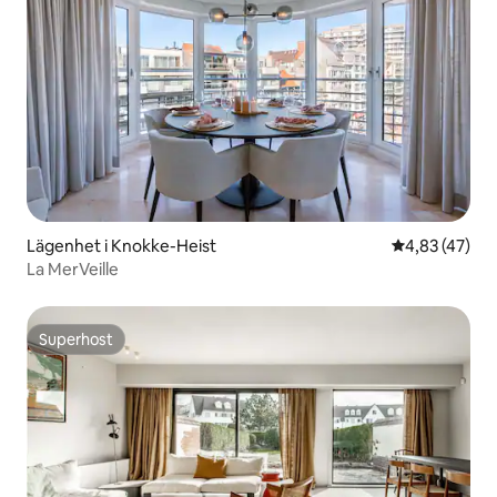
Lägenhet i Knokke-Heist
4,83 av 5 i g
4,83 (47)
La MerVeille
Superhost
Superhost