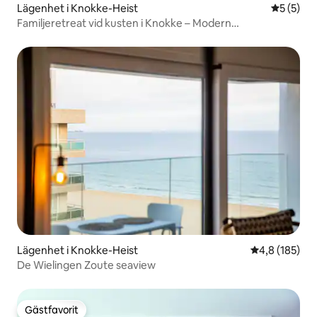
Lägenhet i Knokke-Heist
5 av 5 i 
5 (5)
Familjeretreat vid kusten i Knokke – Modern
tvårumslägenhet
Lägenhet i Knokke-Heist
4,8 av 5 i ge
4,8 (185)
De Wielingen Zoute seaview
Gästfavorit
Gästfavorit