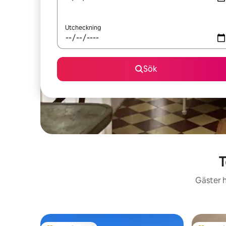
Utcheckning
Sök
T
Gäster h