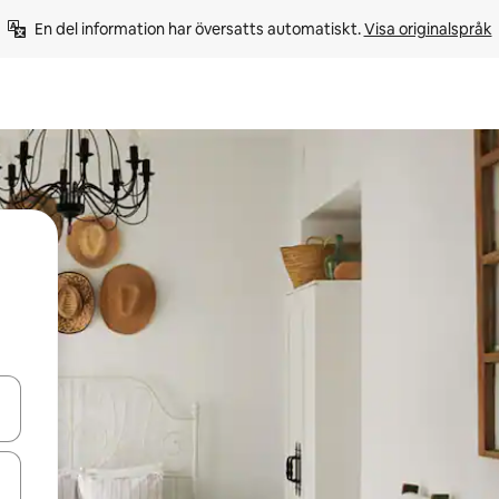
En del information har översatts automatiskt. 
Visa originalspråk
d upp- och nedåtpilarna eller utforska genom att trycka eller svepa.