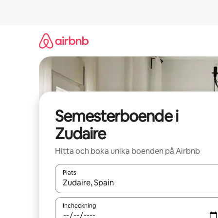
Hoppa
till
innehåll
Semesterboende i
Zudaire
Hitta och boka unika boenden på Airbnb
Plats
När resultaten är tillgängliga kan du navigera me
Incheckning