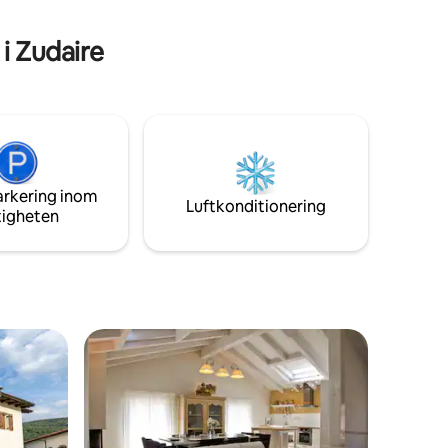
kilometer från Pamplona.
i Zudaire
arkering inom
Luftkonditionering
tigheten