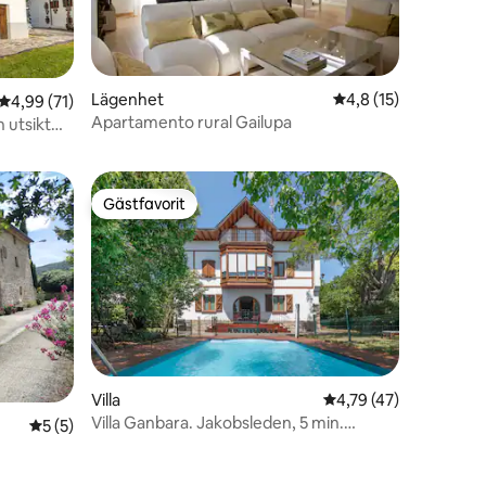
Lägenhet
4,8 av 5 i genomsni
4,8 (15)
4,99 av 5 i genomsnittligt betyg, 71 omdömen
4,99 (71)
en
Apartamento rural Gailupa
 utsikt
Gästfavorit
Gästfavorit
Villa
4,79 av 5 i genomsnit
4,79 (47)
Villa Ganbara. Jakobsleden, 5 min.
5 av 5 i genomsnittligt betyg, 5 omdömen
5 (5)
Pamplona