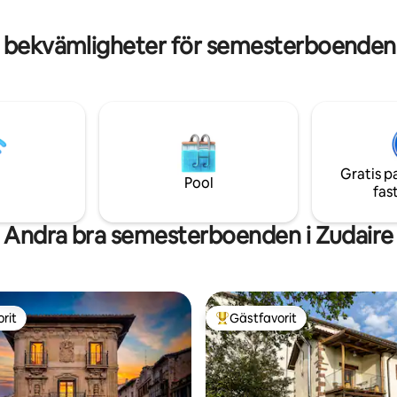
kök • Perfekt för avkoppling och
ng
 bekvämligheter för semesterboenden 
Gratis p
Pool
fas
Andra bra semesterboenden i Zudaire
rit
Gästfavorit
rit
Populär gästfavorit