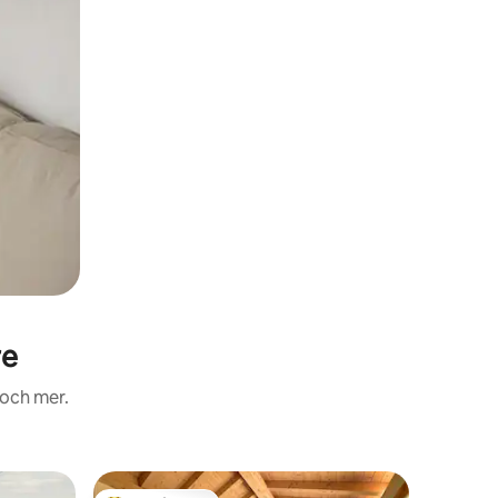
re
 och mer.
Stuga