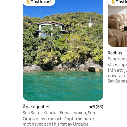
Gästfavorit
Gästf
Populär gästfavorit
Populär 
Radhus
Panoramau
Sebastián
Vakna upp 
från ett 
privata terrasser. Ba
San Sebas
att kombi
gastronom
Baskien. Beläget i ett lugnt område i
Goierri, m
Ägarlägenhet
5 av 5 i genomsnit
5 (53)
Sebastián,
Sea Suites Kanala - Endast vuxna, Sea
Privata te
suites ii
Omgivet av träd och långt från buller,
och Aralar
mot havet och i hjärtat av Urdaibai,
närheten •