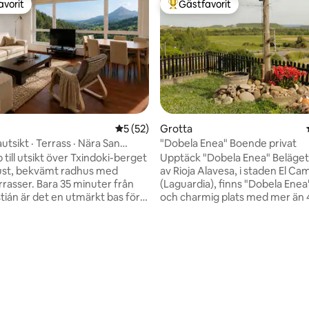
avorit
Gästfavorit
gästfavorit
Populär gästfavorit
5 av 5 i genomsnittligt betyg, 52 omdöm
5 (52)
Grotta
tsikt · Terrass · Nära San
"Dobela Enea" Boende privat
till utsikt över Txindoki-berget
Upptäck "Dobela Enea" Beläget i hjärtat
ljust, bekvämt radhus med
av Rioja Alavesa, i staden El Cam
ra 35 minuter från
(Laguardia), finns "Dobela Enea
tián är det en utmärkt bas för
och charmig plats med mer än 
nera natur, avkoppling,
historia. Bara 5 km från Laguard
i och dagsutflykter runt
km från Logroño (La Rioja), är 
vistelse det perfekta stället att
ed enkel tillgång via väg till San
och njuta av naturen. Kom och upptäck
tligt betyg, 53 omdömen
 Bilbao, Vitoria och Pamplona. •
dess charm, en plats där histor
rrasser. • Utsikt över Txindoki
natur möts för att erbjuda dig 
 • Parkering utan kostnad i
oförglömlig upplevelse.
 3 sovrum · 3 badrum • Fullt
REGISTRERINGSKOD: LVI00076