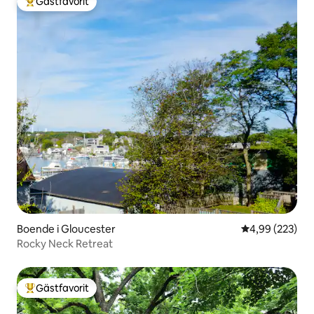
Gästfavorit
Populär gästfavorit
Boende i Gloucester
4,99 av 5 i ge
4,99 (223)
Rocky Neck Retreat
Gästfavorit
Populär gästfavorit