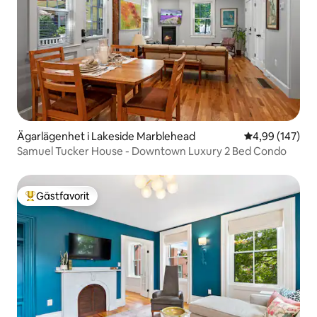
Ägarlägenhet i Lakeside Marblehead
4,99 av 5 i ge
4,99 (147)
Samuel Tucker House - Downtown Luxury 2 Bed Condo
Gästfavorit
Populär gästfavorit