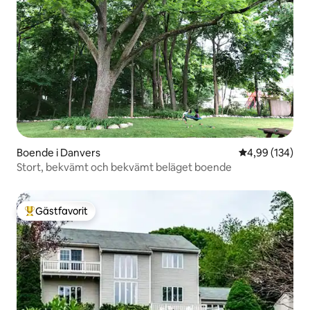
Boende i Danvers
4,99 av 5 i ge
4,99 (134)
Stort, bekvämt och bekvämt beläget boende
Gästfavorit
Populär gästfavorit