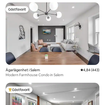
Gästfavorit
Gästfavorit
Ägarlägenhet i Salem
4,84 av 5 i ge
4,84 (443)
Modern Farmhouse Condo in Salem
Gästfavorit
Populär gästfavorit