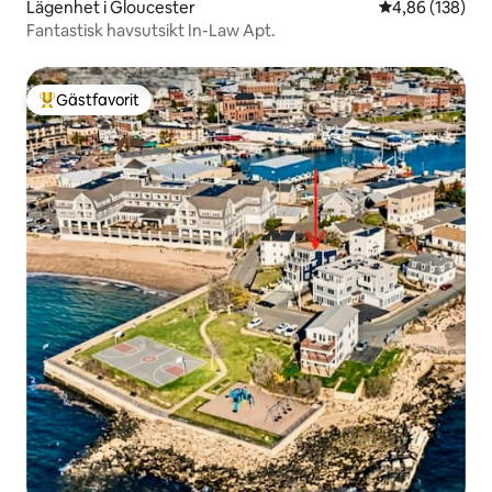
Lägenhet i Gloucester
4,86 av 5 i ge
4,86 (138)
Fantastisk havsutsikt In-Law Apt.
Gästfavorit
Populär gästfavorit