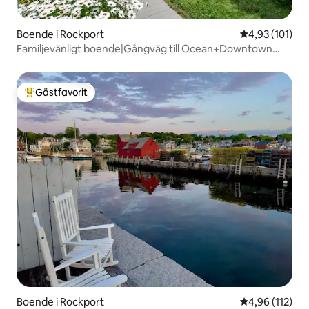
Boende i Rockport
4,93 av 5 i ge
4,93 (101)
Familjevänligt boende|Gångväg till Ocean+Downtown
RKPT
Gästfavorit
Populär gästfavorit
Boende i Rockport
4,96 av 5 i ge
4,96 (112)