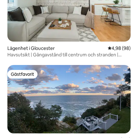
Lägenhet i Gloucester
4,98 av 5 i g
4,98 (98)
Havsutsikt | Gångavstånd till centrum och stranden |
Takfönster
Gästfavorit
Gästfavorit