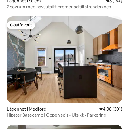
Lägenhet i Salem
5 av 5 i ge
5 (154)
2 sovrum med havsutsikt promenad till stranden och
centrum
Gästfavorit
Gästfavorit
Lägenhet i Medford
4,98 av 5 i ge
4,98 (301)
Hipster Basecamp | Öppen spis • Utsikt • Parkering