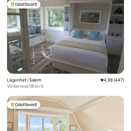
Gästfavorit
Populär gästfavorit
Lägenhet i Salem
4,98 av 5 i ge
4,98 (447)
Vinterresa till en ö
Gästfavorit
Populär gästfavorit