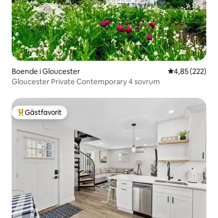
Boende i Gloucester
4,85 av 5 i ge
4,85 (222)
Gloucester Private Contemporary 4 sovrum
Gästfavorit
Populär gästfavorit