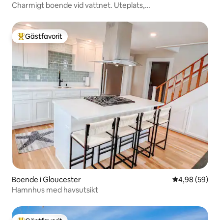
Charmigt boende vid vattnet. Uteplats,
luftkonditionering, butiker, restauranger
Gästfavorit
Populär gästfavorit
Boende i Gloucester
4,98 av 5 i g
4,98 (59)
Hamnhus med havsutsikt