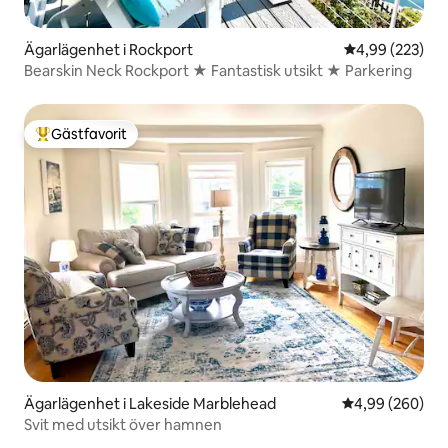
Ägarlägenhet i Rockport
4,99 av 5 i ge
4,99 (223)
Bearskin Neck Rockport ★ Fantastisk utsikt ★ Parkering
Gästfavorit
Populär gästfavorit
Ägarlägenhet i Lakeside Marblehead
4,99 av 5 i ge
4,99 (260)
Svit med utsikt över hamnen