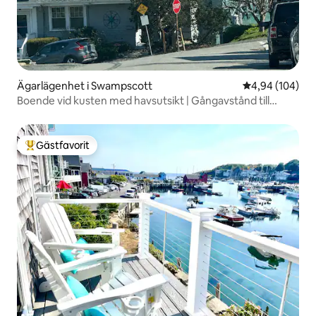
Ägarlägenhet i Swampscott
4,94 av 5 i ge
4,94 (104)
Boende vid kusten med havsutsikt | Gångavstånd till
stranden | Salem
Gästfavorit
Populär gästfavorit