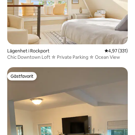
Lägenhet i Rockport
4,97 av 5 i ge
4,97 (331)
Chic Downtown Loft ☆ Private Parking ☆ Ocean View
Gästfavorit
Gästfavorit