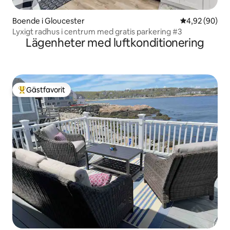
Boende i Gloucester
4,92 av 5 i g
4,92 (90)
Lyxigt radhus i centrum med gratis parkering #3
Lägenheter med luftkonditionering
Gästfavorit
Populär gästfavorit