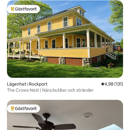
Gästfavorit
Populär gästfavorit
Lägenhet i Rockport
4,98 av 5 i ge
4,98 (131)
The Crows Nest | Nära butiker och stränder
Gästfavorit
Populär gästfavorit