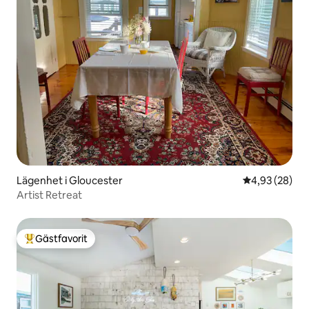
Lägenhet i Gloucester
4,93 av 5 i g
4,93 (28)
Artist Retreat
Gästfavorit
Populär gästfavorit