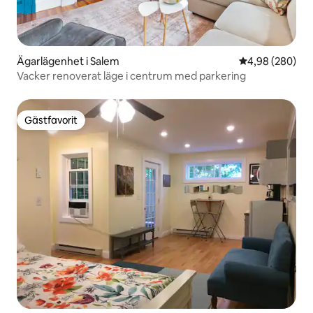
Ägarlägenhet i Salem
4,98 av 5 i ge
4,98 (280)
Vacker renoverat läge i centrum med parkering
Gästfavorit
Gästfavorit