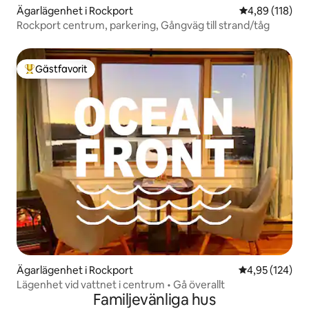
Ägarlägenhet i Rockport
4,89 av 5 i ge
4,89 (118)
Rockport centrum, parkering, Gångväg till strand/tåg
Gästfavorit
Populär gästfavorit
Ägarlägenhet i Rockport
4,95 av 5 i ge
4,95 (124)
Lägenhet vid vattnet i centrum • Gå överallt
Familjevänliga hus