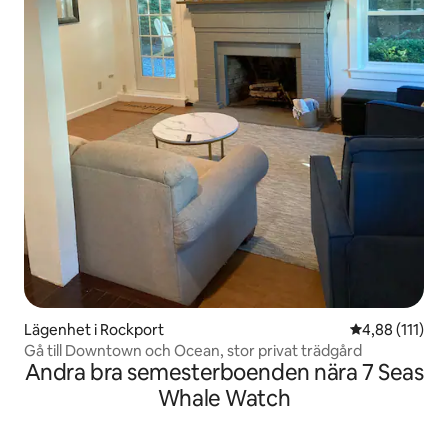
Lägenhet i Rockport
4,88 av 5 i g
4,88 (111)
Gå till Downtown och Ocean, stor privat trädgård
Andra bra semesterboenden nära 7 Seas
Whale Watch