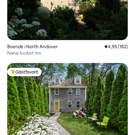
Boende i North Andover
4,95 av 5 i ge
4,95 (182)
Nana-tucket Inn
Gästfavorit
Populär gästfavorit