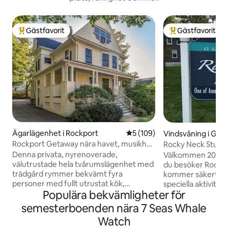
Gästfavorit
Gästfavorit
Populär gästfavorit
Populär gästfavor
Ägarlägenhet i Rockport
5 av 5 i genomsnittligt bet
5 (109)
Vindsvåning i Glo
Rockport Getaway nära havet, musikhall
Rocky Neck Studio
och centrum
Massachusetts.
Denna privata, nyrenoverade,
Välkommen 2026! V
välutrustade hela tvårumslägenhet med
du besöker RockyN
trädgård rymmer bekvämt fyra
kommer säkert att 
personer med fullt utrustat kök,
speciella aktivite
Populära bekvämligheter för
badrum, tvättmaskin/torktumlare,
sommar och höst. Vi ligger i den "lugn
central luftkonditionering. Önskvärt
änden", på ett pr
semesterboenden nära 7 Seas Whale
beläget, bara några steg till Rockport
återvändsgata i en
Watch
Harbor, restauranger, shopping, Shalin
konstnärskoloni . 