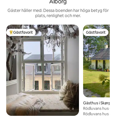
Ålborg
Gäster håller med: Dessa boenden har höga betyg för
plats, renlighet och mer.
Gästfavorit
Gästfavorit
Populär gästfavorit
Gästfavorit
Gästhus i Skørpin
Rödluvans hus – gö
skogen
Rödluvans hus är et