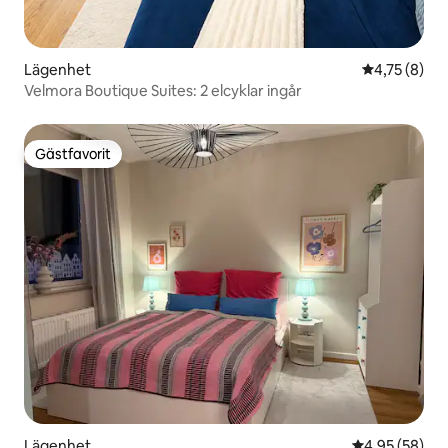
Lägenhet
4,75 av 5 i 
4,75 (8)
Velmora Boutique Suites: 2 elcyklar ingår
Gästfavorit
Gästfavorit
Lägenhet
4,95 av 5 i g
4,95 (58)