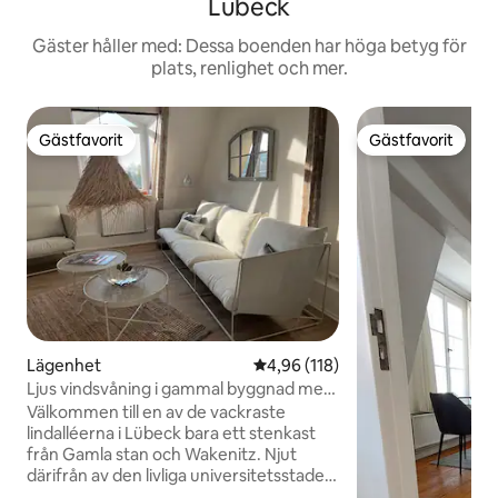
Lübeck
Gäster håller med: Dessa boenden har höga betyg för
plats, renlighet och mer.
Gästfavorit
Gästfavorit
Gästfavorit
Gästfavorit
Lägenhet
4,96 av 5 i genomsnittligt bet
4,96 (118)
Ljus vindsvåning i gammal byggnad med
XXL-terrass
Välkommen till en av de vackraste
lindalléerna i Lübeck bara ett stenkast
från Gamla stan och Wakenitz. Njut
därifrån av den livliga universitetsstaden
med studentkrogar, trendiga kaféer och