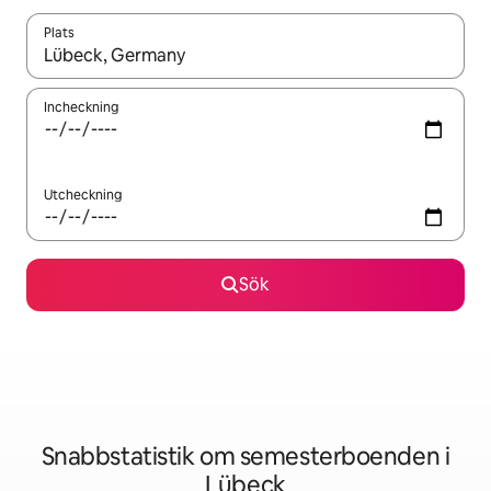
Plats
När resultaten är tillgängliga kan du navigera med upp- och ned
Incheckning
Utcheckning
Sök
Snabbstatistik om semesterboenden i
Lübeck