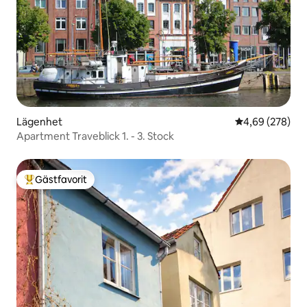
Lägenhet
4,69 av 5 i ge
4,69 (278)
Apartment Traveblick 1. - 3. Stock
Gästfavorit
Populär gästfavorit