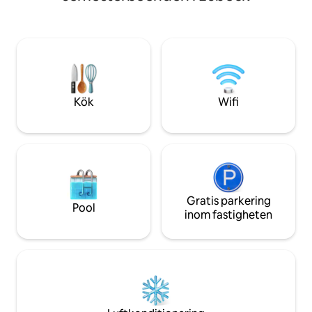
Du har egen bad- 
matsal och sovrum
du restauranger, b
På sommaren kan 
kråkdammen, där e
ha båtturer, besö
mera.
Kök
Wifi
Gratis parkering
Pool
inom fastigheten