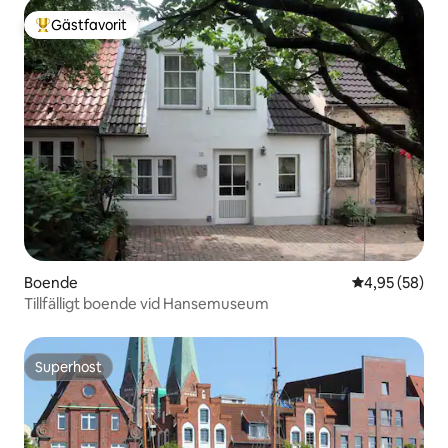
Gästfavorit
Populär gästfavorit
Boende
4,95 av 5 i g
4,95 (58)
Tillfälligt boende vid Hansemuseum
Superhost
Superhost