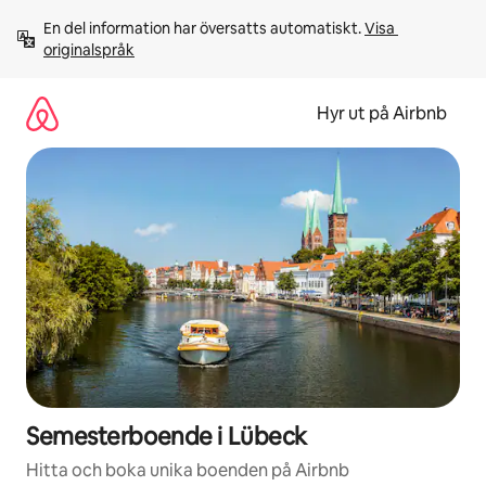
Hoppa
En del information har översatts automatiskt. 
Visa 
till
originalspråk
innehåll
Hyr ut på Airbnb
Semesterboende i Lübeck
Hitta och boka unika boenden på Airbnb