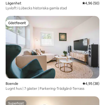
Lägenhet
4,96 av 5 i g
4,96 (50)
Lyxloft i Lübecks historiska gamla stad
Gästfavorit
Gästfavorit
Boende
4,95 av 5 i g
4,95 (38)
Lugnt hus | 7 gäster | Parkering-Trädgård-Terrass
Superhost