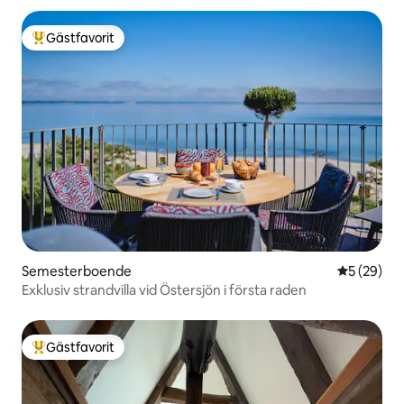
Gästfavorit
Populär gästfavorit
Semesterboende
5 av 5 i g
5 (29)
Exklusiv strandvilla vid Östersjön i första raden
Gästfavorit
Populär gästfavorit