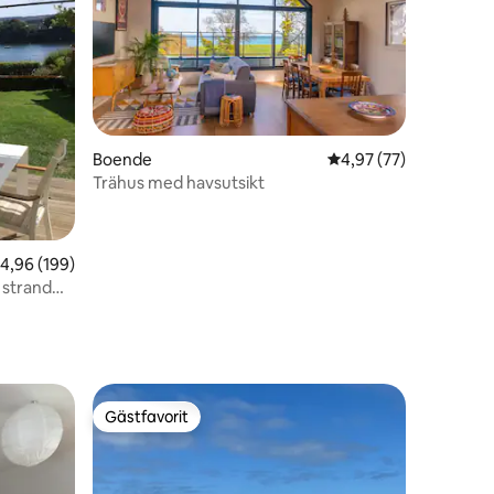
en
Boende
4,97 av 5 i genomsnit
4,97 (77)
Trähus med havsutsikt
,96 av 5 i genomsnittligt betyg, 199 omdömen
4,96 (199)
 strand
Gästfavorit
Gästfavorit