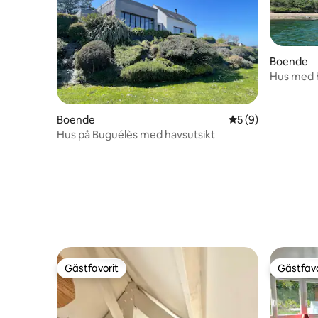
Boende
Hus med h
Boende
5 av 5 i genomsni
5 (9)
Hus på Buguélès med havsutsikt
Gästfavorit
Gästfavo
Gästfavorit
Gästfavo