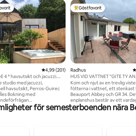
avorit
Gästfavorit
gästfavorit
Populär gästfavorit
ligt betyg, 224 omdömen
4,99 av 5 i genomsnittligt betyg, 201 omdöm
4,99 (201)
Radhus
4
 4 * havsutsikt och jacuzzi.
HUS VID VATTNET "GITE TY AN
ugn
TRAEZHENN"
e studio med jacuzzi,
Kom och njut av en trevlig vist
ell havsutsikt, Perros-Guirec
fötterna i vattnet, ett stenkast
Îles Bokning med
Beauport Abbey och GR 34. Detta
ndeförfrågan
enplanshus består av ett vard
mligheter för semesterboenden nära Be
deras. Unna dig en
ett fullt utrustat kök, ett sepa
de paus i denna fristående
med en stor säng (160 * 200) oc
aliskt beläget 2 steg från havet,
badrum med dusch och toalett. Utanfö
 grön och skogig miljö. njut av
kan du njuta av terrassen utan 
ell panoramautsikt över
med trädgårdsmöbler och solst
h Sept-Îles, perfekt för en
Lakan tillhandahålls, på begäran