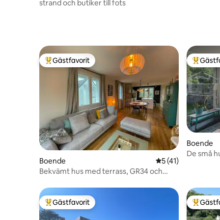
tillgång ti
strand och butiker till fots
Gästfavorit
Gästf
Populär gästfavorit
Populär 
Boende
De små hu
Boende
5 av 5 i genomsnit
5 (41)
Bekvämt hus med terrass, GR34 och
stränder
Gästfavorit
Gästf
Populär gästfavorit
Populär 