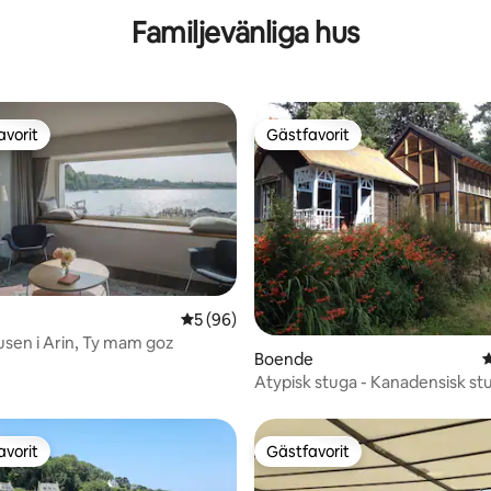
ll stranden
Familjevänliga hus
avorit
Gästfavorit
gästfavorit
Gästfavorit
5 av 5 i genomsnittligt betyg, 96 omdöm
5 (96)
sen i Arin, Ty mam goz
tligt betyg, 41 omdömen
Boende
4
Atypisk stuga - Kanadensisk st
havet
avorit
Gästfavorit
gästfavorit
Gästfavorit