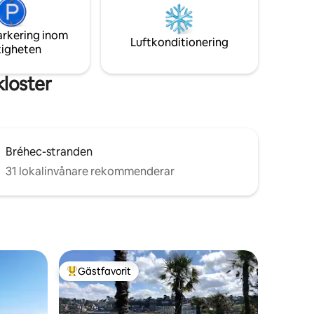
nddukar
uteterrasser. Stor trädgård, grill,
.
bordtennisbord privat parkering med
arkering inom
elektrisk laddningsstation.
Luftkonditionering
tigheten
kloster
Bréhec-stranden
31 lokalinvånare rekommenderar
Gästfavorit
Populär gästfavorit