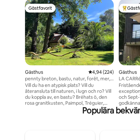
Gästfavorit
Gästf
Gästfavorit
Populär 
Gästhus
4,94 av 5 i genomsnitt
4,94 (224)
Gästhus
pennty breton, bastu, natur, forêt, mer,
LA CARRéE
paimpol
Absolut l
Vill du ha en atypisk plats? Vill du
Friståend
återansluta till naturen, i lugn och ro? Vill
exception
du koppla av, en bastu? Bréhats ö, den
och Sept-
rosa granitkusten, Paimpol, Tréguier,
godkänna
Populära bekvä
Pontrieux, Beauport ... Frestar det dig?
rekommen
"Le coin perdu" är den perfekta platsen
avkopplan
för din nästa utflykt till havet! 5 minuter
studio ide
från hamnen i Paimpol, beläget i skogen,
i en lugn,
är huset inrymt i en verklig juvel av
exception
grönska och skyddad natur. Sydvänt, är
bukten oc