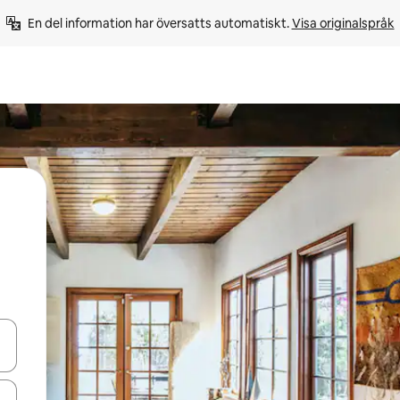
En del information har översatts automatiskt. 
Visa originalspråk
d upp- och nedåtpilarna eller utforska genom att trycka eller svepa.