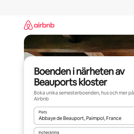
Hoppa
till
innehåll
Boenden i närheten av
Beauports kloster
Boka unika semesterboenden, hus och mer på
Airbnb
Plats
När resultaten är tillgängliga kan du navigera me
Incheckning