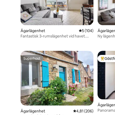
Ägarlägenhet
5 av 5 i genomsnitt
5 (104)
Ägarläge
Fantastisk 3-rumslägenhet vid havet.
Ny lägenh
Trestel-stranden
bukten
Superhost
Gästf
Superhost
Populär 
Ägarläge
Panoramau
Ägarlägenhet
4,81 av 5 i genomsnitt
4,81 (206)