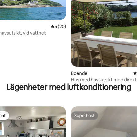
5 av 5 i genomsnittligt betyg, 20 omdöm
5 (20)
avsutsikt, vid vattnet
ttligt betyg, 9 omdömen
Boende
4
Hus med havsutsikt med direkt
Lägenheter med luftkonditionering
och tillgång till GR34
rit
Superhost
rit
Superhost