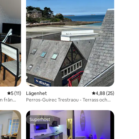
en
5 av 5 i genomsnittligt betyg, 11 omdömen
5 (11)
Lägenhet
4,88 av 5 i genomsnit
4,88 (25)
m från
Perros-Guirec Trestraou - Terrass och
strand på gångavstånd
Superhost
Superhost