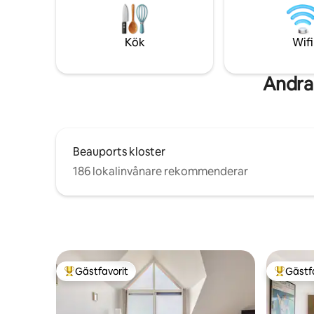
det skyddat från vindarna. du kommer
romantisk
att vara ensam, lugn, zen kenavo!
jacuzzin, 
möjligt fö
Kök
Wifi
årstider.
Andra 
Beauports kloster
186 lokalinvånare rekommenderar
Gästfavorit
Gästf
Populär gästfavorit
Populär 