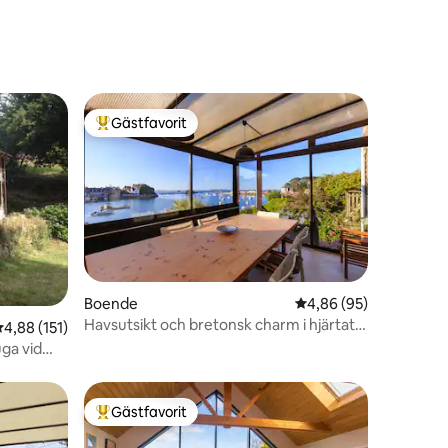
Gästfavorit
Populär gästfavorit
en
Boende
4,86 av 5 i genomsnit
4,86 (95)
Havsutsikt och bretonsk charm i hjärtat
,88 av 5 i genomsnittligt betyg, 151 omdömen
4,88 (151)
av Loguivy
uga vid
Gästfavorit
Populär gästfavorit