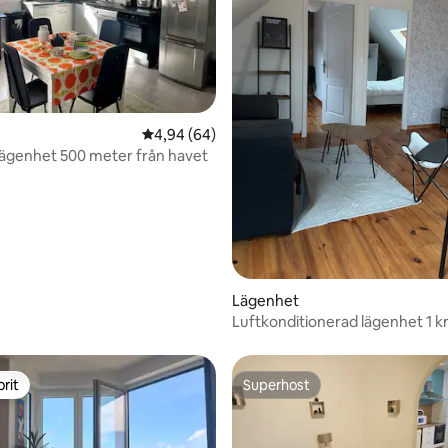
4,94 av 5 i genomsnittligt betyg, 64 omdöm
4,94 (64)
ägenhet 500 meter från havet
tligt betyg, 37 omdömen
Lägenhet
Luftkonditionerad lägenhet 1 k
hamnen i Perros-Guirec
rit
Superhost
rit
Superhost