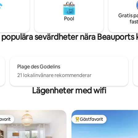
 eller avkopplande vistelse.
möjlighet att tillhandahålla ha
tillgänglig året runt, gör det
mot en avgift på 8 € per person
Gratis p
r dig att koppla av under alla
Pool
fas
populära sevärdheter nära Beauports 
Plage des Godelins
21 lokalinvånare rekommenderar
Lägenheter med wifi
avorit
Gästfavorit
gästfavorit
Populär gästfavorit