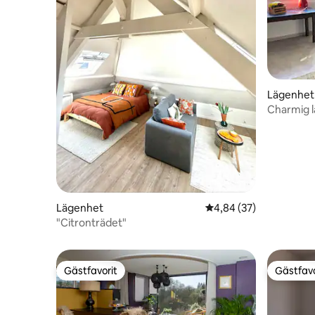
Lägenhet
Charmig l
Lägenhet
4,84 av 5 i genomsnit
4,84 (37)
"Citronträdet"
Gästfavorit
Gästfavo
Gästfavorit
Gästfavo