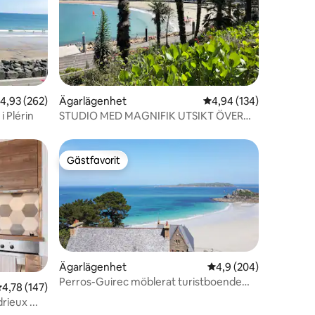
en
,93 av 5 i genomsnittligt betyg, 262 omdömen
4,93 (262)
Ägarlägenhet
4,94 av 5 i genomsnitt
4,94 (134)
i Plérin
STUDIO MED MAGNIFIK UTSIKT ÖVER
TRESTRAOU-STRANDEN
Gästfavorit
Gästfavorit
Ägarlägenhet
4,9 av 5 i genomsnitt
4,9 (204)
Perros-Guirec möblerat turistboende
en
,78 av 5 i genomsnittligt betyg, 147 omdömen
4,78 (147)
med havsutsikt
rieux ...