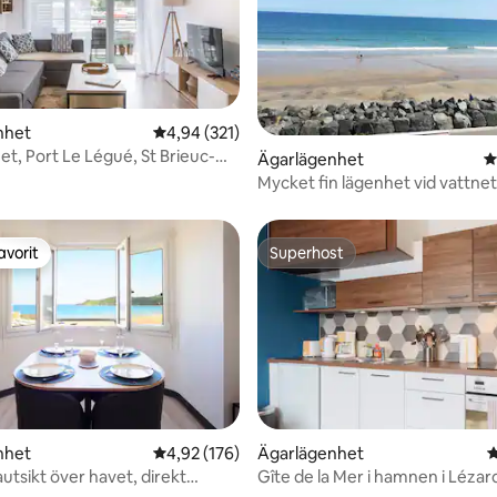
ligt betyg, 104 omdömen
nhet
4,94 av 5 i genomsnittligt betyg, 321 omdöm
4,94 (321)
et, Port Le Légué, St Brieuc-
Ägarlägenhet
4
Mycket fin lägenhet vid vattnet 
avorit
Superhost
gästfavorit
Superhost
nhet
4,92 av 5 i genomsnittligt betyg, 176 omdöm
4,92 (176)
Ägarlägenhet
4
tsikt över havet, direkt
Gîte de la Mer i hamnen i Lézard
ligt betyg, 206 omdömen