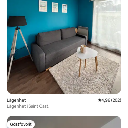
Lägenhet
4,96 av 5 i ge
4,96 (202)
Lägenhet i Saint Cast.
Gästfavorit
Gästfavorit