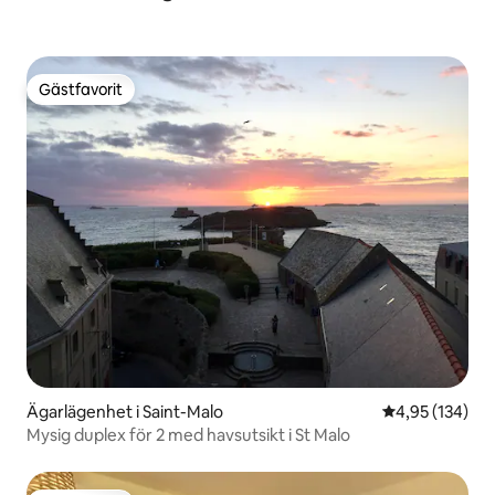
Gästfavorit
Gästfavorit
Ägarlägenhet i Saint-Malo
4,95 av 5 i ge
4,95 (134)
Mysig duplex för 2 med havsutsikt i St Malo