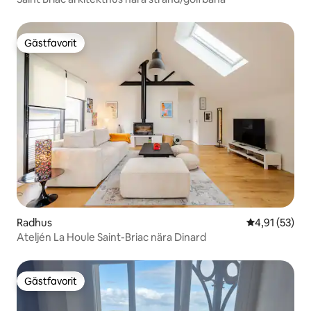
Gästfavorit
Gästfavorit
Radhus
4,91 av 5 i g
4,91 (53)
Ateljén La Houle Saint-Briac nära Dinard
Gästfavorit
Gästfavorit