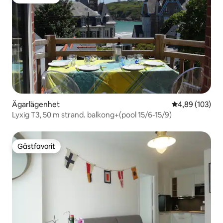
Gästfavorit
Ägarlägenhet
4,89 av 5 i ge
4,89 (103)
Lyxig T3, 50 m strand. balkong+(pool 15/6-15/9)
Gästfavorit
Gästfavorit