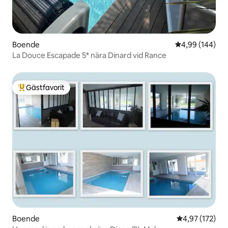
Boende
4,99 av 5 i ge
4,99 (144)
La Douce Escapade 5* nära Dinard vid Rance
Gästfavorit
Populär gästfavorit
Boende
4,97 av 5 i ge
4,97 (172)