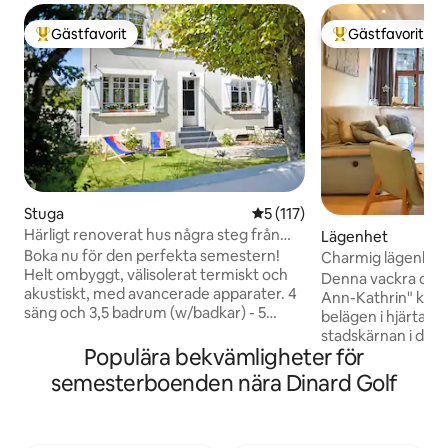
Gästfavorit
Gästfavorit
Populär gästfavorit
Populär gästfavor
Stuga
5 av 5 i genomsnittligt bet
5 (117)
Härligt renoverat hus några steg från
Lägenhet
stranden och Dinard
Boka nu för den perfekta semestern!
Charmig lägenhet i
Helt ombyggt, välisolerat termiskt och
centrum
Denna vackra cha
akustiskt, med avancerade apparater. 4
Ann-Kathrin" klassa
säng och 3,5 badrum (w/badkar) - 5
belägen i hjärtat a
sängar (1 King /2 Queen/2 Singles)
stadskärnan i den
perfekt för 8 gäster. Beläget på det
Populära bekvämligheter för
kommer säkert att
bästa stället, nära stranden och staden
karaktär och äkthet. Lägenh
semesterboenden nära Dinard Golf
men i en lugn miljö med härliga
kombinerar komfor
promenader och cykelvägar. -Natural
modernitet och du
Beach: 600 m - Dinard: Ett stenkast bort
dess exceptionell
5-7 minuters bil, buss eller cykel -St Malo: