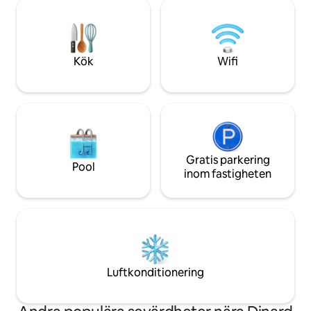
en fantastisk utsik
En kort bilresa 15-20 minuter med bil,
lägenhet, rymlig o
buss - Mount Saint Michel: 50 minuters
dig att koppla av e
bilresa
promenader i stad
Kök
Wifi
Gratis parkering
Pool
inom fastigheten
Luftkonditionering