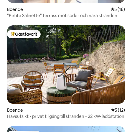
Boende
5 av 5 i g
5 (16)
"Petite Salinette" terrass mot söder och nära stranden
Gästfavorit
Populär gästfavorit
Boende
5 av 5 i g
5 (12)
Havsutsikt • privat tillgång till stranden • 22 kW-laddstation