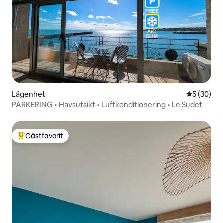
Lägenhet
5 av 5 i g
5 (30)
PARKERING • Havsutsikt • Luftkonditionering • Le Sudet
Gästfavorit
Populär gästfavorit