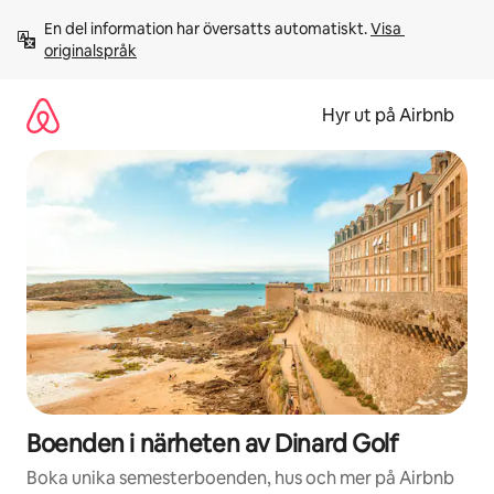
Hoppa
En del information har översatts automatiskt. 
Visa 
till
originalspråk
innehåll
Hyr ut på Airbnb
Boenden i närheten av Dinard Golf
Boka unika semesterboenden, hus och mer på Airbnb