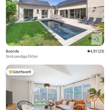
Boende
4,91 av 5 i g
4,91 (23)
Små sandiga fötter
Gästfavorit
Populär gästfavorit