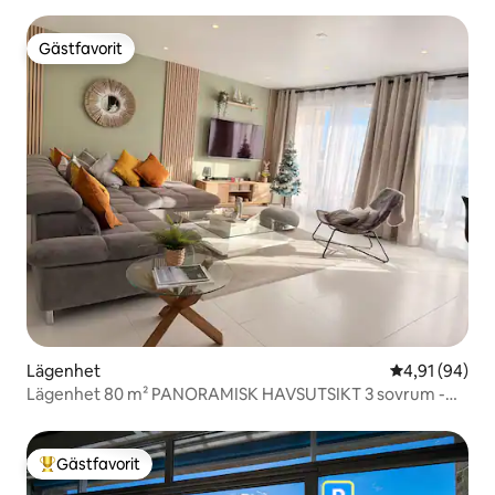
Gästfavorit
Gästfavorit
Lägenhet
4,91 av 5 i g
4,91 (94)
Lägenhet 80 m² PANORAMISK HAVSUTSIKT 3 sovrum -
Wifi
Gästfavorit
Populär gästfavorit