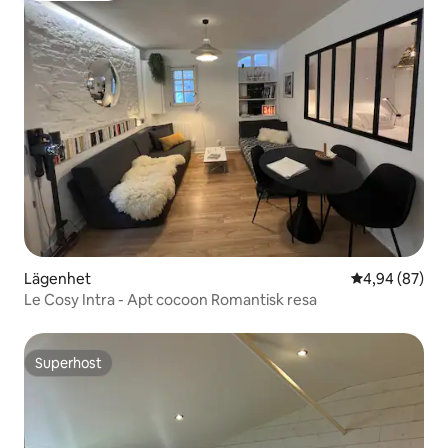
Lägenhet
4,94 av 5 i g
4,94 (87)
Le Cosy Intra - Apt cocoon Romantisk resa
Superhost
Superhost