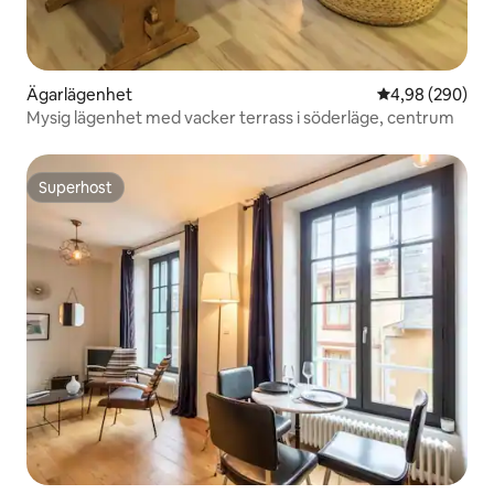
Ägarlägenhet
4,98 av 5 i ge
4,98 (290)
Mysig lägenhet med vacker terrass i söderläge, centrum
Superhost
Superhost