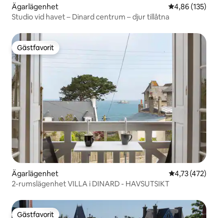
Ägarlägenhet
4,86 av 5 i ge
4,86 (135)
Studio vid havet – Dinard centrum – djur tillåtna
Gästfavorit
Gästfavorit
Ägarlägenhet
4,73 av 5 i ge
4,73 (472)
2-rumslägenhet VILLA i DINARD - HAVSUTSIKT
Gästfavorit