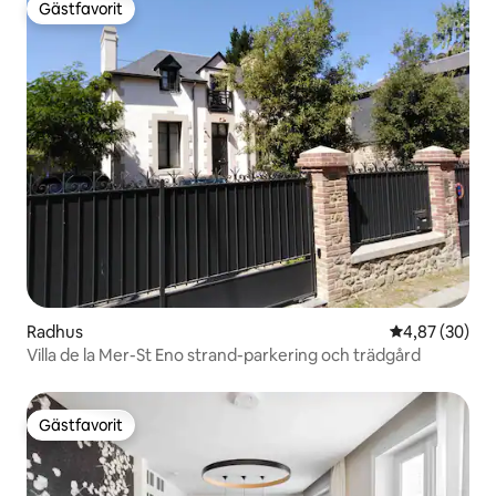
Gästfavorit
Gästfavorit
Radhus
4,87 av 5 i g
4,87 (30)
Villa de la Mer-St Eno strand-parkering och trädgård
Gästfavorit
Gästfavorit