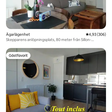
Ägarlägenhet
4,93 av 5 i ge
4,93 (306)
Skepparens anlöpningsplats, 80 meter från Sillon-
stranden.
Gästfavorit
Gästfavorit