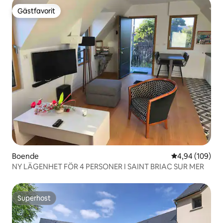
Gästfavorit
Gästfavorit
Boende
4,94 av 5 i ge
4,94 (109)
NY LÄGENHET FÖR 4 PERSONER I SAINT BRIAC SUR MER
Superhost
Superhost