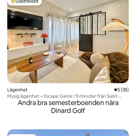
Gästfavorit
Populär gästfavorit
Lägenhet
5 av 5 i g
5 (35)
Mysig lägenhet + Escape Game | 9 minuter från Saint-
Andra bra semesterboenden nära
Malo
Dinard Golf