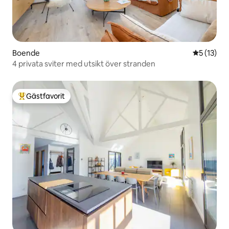
Boende
5 av 5 i g
5 (13)
4 privata sviter med utsikt över stranden
Gästfavorit
Populär gästfavorit