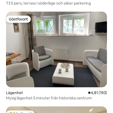
T3 5 pers, terrass i söderläge och säker parkering
Gästfavorit
Gästfavorit
Lägenhet
4,81 av 5 i ge
4,81 (193)
Mysig lägenhet 5 minuter från historiska centrum