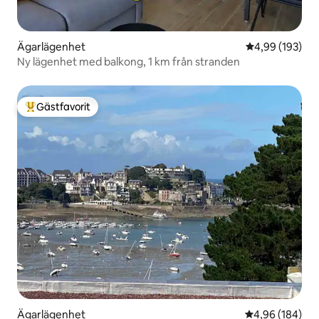
Ägarlägenhet
4,99 av 5 i ge
4,99 (193)
Ny lägenhet med balkong, 1 km från stranden
Gästfavorit
Populär gästfavorit
Ägarlägenhet
4,96 av 5 i ge
4,96 (184)