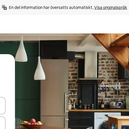
En del information har översatts automatiskt. 
Visa originalspråk
d upp- och nedåtpilarna eller utforska genom att trycka eller svepa.