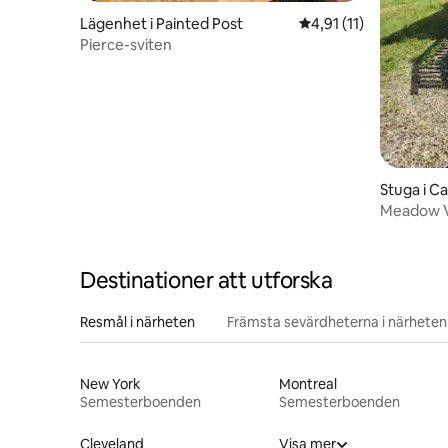
Lägenhet i Painted Post
4,91 av 5 i genomsnit
4,91 (11)
Pierce-sviten
Stuga i C
Meadow V
Destinationer att utforska
Resmål i närheten
Främsta sevärdheterna i närheten
New York
Montreal
Semesterboenden
Semesterboenden
Cleveland
Visa mer