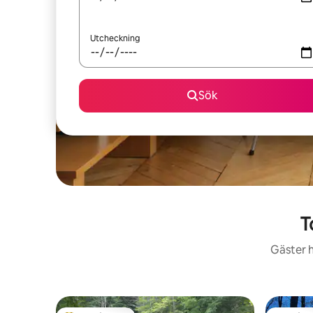
Utcheckning
Sök
T
Gäster h