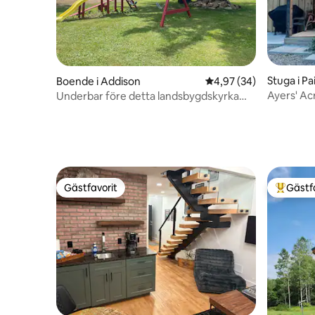
Stuga i Pa
Boende i Addison
4,97 av 5 i genomsnit
4,97 (34)
Ayers' Acr
Underbar före detta landsbygdskyrka
rymlig
med modern charm!
Gästfavorit
Gästf
Gästfavorit
Populär 