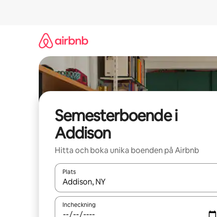
Hoppa
till
innehåll
Semesterboende i
Addison
Hitta och boka unika boenden på Airbnb
Plats
När resultaten är tillgängliga kan du navigera me
Incheckning