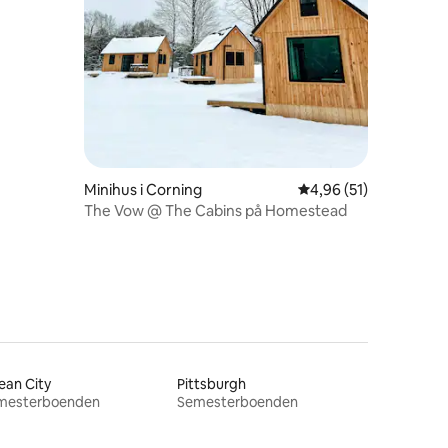
en
Minihus i Corning
4,96 av 5 i genomsnit
4,96 (51)
The Vow @ The Cabins på Homestead
ean City
Pittsburgh
mesterboenden
Semesterboenden