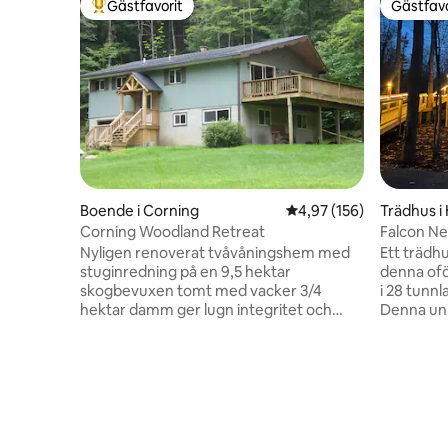
Gästfavorit
Gästfavo
Populär gästfavorit
Gästfavo
Boende i Corning
4,97 av 5 i genomsnitt
4,97 (156)
Trädhus i
Corning Woodland Retreat
Falcon Nes
Nyligen renoverat tvåvåningshem med
Ett trädh
stuginredning på en 9,5 hektar
denna oför
skogbevuxen tomt med vacker 3/4
i 28 tunn
hektar damm ger lugn integritet och
Denna uni
avkoppling. Samtidigt som den har en
525 kvadr
isolerad känsla, har den a/c, WiFi, dvd och
en wrap a
firestick tv. Fem miles från Cornings
föränderl
attraktioner, 20 minuter till Elmira, och 35
tekniksku
minuter från Watkins Glen och Finger
i separat
Lakes. Rymligt
Uppvärmt
vardagsrum/matplats/köksområde
överraskn