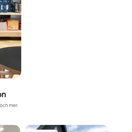
on
 och mer.
Vistelse 