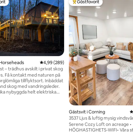
rit
Gästfavorit
rit
Populär gästfavorit
ligt betyg, 156 omdömen
 Horseheads
4,99 av 5 i genomsnittligt betyg, 289 omdöm
4,99 (289)
t – trädhus avskilt i privat skog
us. Få kontakt med naturen på
glömliga tillflyktsort. Inbäddat
land skog med vandringsleder.
ka nybyggda helt elektriska
atmeter höjd struktur erbjuder
round däck för en ständigt
ig utsikt. Dubbelsäng och ny
Gästsvit i Corning
4
m erbjuder fullständig komfort
3537 Ljus & luftig mysig vindsvå
 klimatkontrollerat sovrum.
Serene Cozy Loft on acreage •
 badrumsgolv är en "varm"
HÖGHASTIGHETS-WIFI• Våra städer lilla
ing. Valfri säsongsbetonad