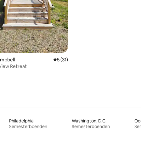
tligt betyg, 11 omdömen
ampbell
5 av 5 i genomsnittligt betyg, 31 omdöm
5 (31)
iew Retreat
Philadelphia
Washington, D.C.
Oc
Semesterboenden
Semesterboenden
Se