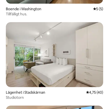
Boende i Washington
5 av 5 i 
5 (5)
Tillfälligt hus.
Lägenhet i Stadskärnan
4,75 av 5 i g
4,75 (40)
Studiotorn