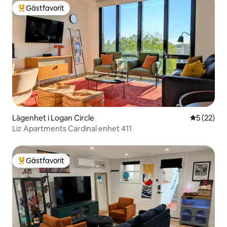
Gästfavorit
Populär gästfavorit
Lägenhet i Logan Circle
5 av 5 i g
5 (22)
Liz Apartments Cardinal enhet 411
Gästfavorit
Populär gästfavorit