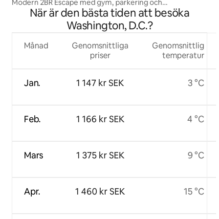
Modern 2BR Escape med gym, parkering och
När är den bästa tiden att besöka
flygplatsutsikt
Washington, D.C.?
Månad
Genomsnittliga
Genomsnittlig
priser
temperatur
Jan.
1 147 kr SEK
3 °C
Feb.
1 166 kr SEK
4 °C
Mars
1 375 kr SEK
9 °C
Apr.
1 460 kr SEK
15 °C