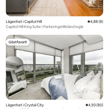
Lägenhet i Capitol Hill
4,88 av 5 i 
4,88 (8)
Capitol Hill King Suite | Parkeringstillstånd ingår
Gästfavorit
Gästfavorit
Lägenhet i Crystal City
4,93 av 5 i g
4,93 (80)