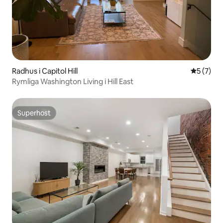
Radhus i Capitol Hill
5 av 5 i 
5 (7)
Rymliga Washington Living i Hill East
Superhost
Superhost