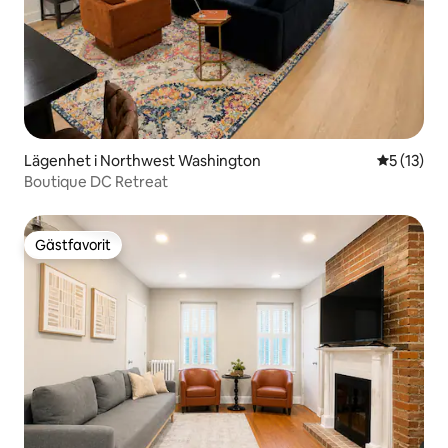
Lägenhet i Northwest Washington
5 av 5 i g
5 (13)
Boutique DC Retreat
Gästfavorit
Gästfavorit