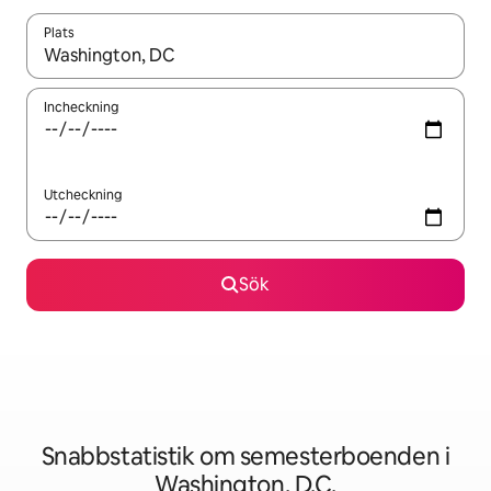
Plats
När resultaten är tillgängliga kan du navigera med upp- och ned
Incheckning
Utcheckning
Sök
Snabbstatistik om semesterboenden i
Washington, D.C.