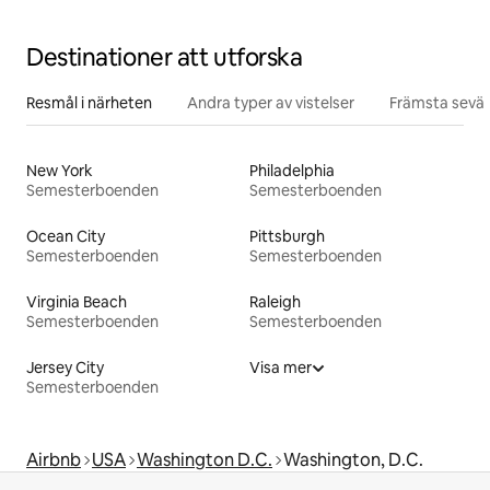
Destinationer att utforska
Resmål i närheten
Andra typer av vistelser
Främsta sevär
New York
Philadelphia
Semesterboenden
Semesterboenden
Ocean City
Pittsburgh
Semesterboenden
Semesterboenden
Virginia Beach
Raleigh
Semesterboenden
Semesterboenden
Jersey City
Visa mer
Semesterboenden
Airbnb
USA
Washington D.C.
Washington, D.C.