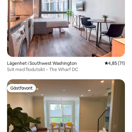
Lägenhet i Southwest Washington
4,85 av 5 i g
4,85 (71)
Svit med flodutsikt – The Wharf DC
Gästfavorit
Gästfavorit