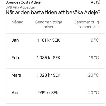
Boende i Costa Adeje
5 av 5 i 
5 (3)
SVB Villa AquaStar
När är den bästa tiden att besöka Adeje?
Månad
Genomsnittliga
Genomsnittlig
priser
temperatur
Jan.
1 161 kr SEK
19 °C
Feb.
1 085 kr SEK
19 °C
Mars
1 028 kr SEK
20 °C
Apr.
999 kr SEK
20 °C