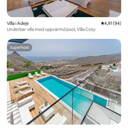
Villa i Adeje
4,91 av 5 i g
4,91 (94)
Underbar villa med uppvärmd pool, Villa Cosy
Superhost
Superhost