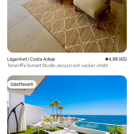
Lägenhet i Costa Adeje
4,98 av 5 i g
4,98 (65)
Teneriffa Sunset Studio Jacuzzi och vacker utsikt
Gästfavorit
Gästfavorit