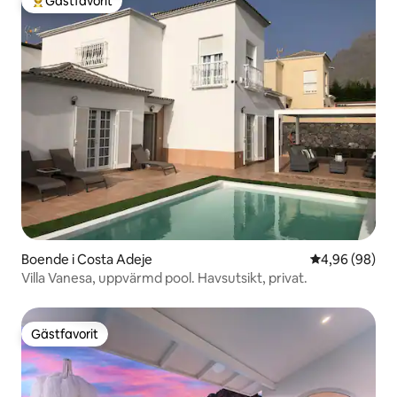
Gästfavorit
Populär gästfavorit
Boende i Costa Adeje
4,96 av 5 i g
4,96 (98)
Villa Vanesa, uppvärmd pool. Havsutsikt, privat.
Gästfavorit
Gästfavorit