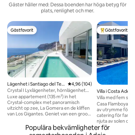
Gäster håller med: Dessa boenden har höga betyg för
plats, renlighet och mer.
Gästfavorit
Gästfavorit
Gästfavorit
Populär gästfavor
Lägenhet i Santiago del Teid
4,96 av 5 i genomsnittligt bety
4,96 (104)
e
Crystal I Lyxlägenheter, hörnlägenhet
Villa i Costa Adeje
med...
Luxe appartement (135 m²) in het
Villa med fem sov
Crystal-complex met panoramisch
uppvärmd pool
Casa Flamboyant e
uitzicht op zee, La Gomera en de kliffen
av utrymme för upp 
van Los Gigantes. Geniet van een groot
catering för familj
terras (108 m²) met verwarmd privé
njuta av solen och
zwembad en zonsondergangen. 2
Populära bekvämligheter för
uppvärmda, saltv
slaapkamers met en suite badkamers,
solstolar, hängma