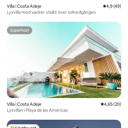
Villa i Costa Adeje
4,9 av 5 i g
4,9 (49)
Lyxvilla med vacker utsikt över solnedgången
Superhost
Superhost
Villa i Costa Adeje
4,65 av 5 i g
4,65 (20)
Lyxvillan i Playa de las Américas