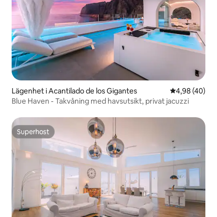
Lägenhet i Acantilado de los Gigantes
4,98 av 5 i g
4,98 (40)
Blue Haven - Takvåning med havsutsikt, privat jacuzzi
Superhost
Superhost