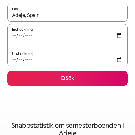
Plats
När resultaten är tillgängliga kan du navigera med upp- och ned
Incheckning
Utcheckning
Sök
Snabbstatistik om semesterboenden i
Adeje